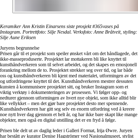
Keramiker Ann Kristin Einarsens siste prosjekt #365vases på
Instagram. Portrettfoto: Silje Nesdal. Verksfoto: Anne Bråtveit, styling:
Silje Aune Eriksen
Juryens begrunnelse
Prisen går til et prosjekt som speiler ønsket vårt om det håndlagede, det
ikke-masseproduserte. Prosjektet lar mottakeren bli like knyttet til
kunsthåndverkeren som til selvet arbeidet, og det skapes en emosjonell
forankring mellom de to. Prosjektet strekker seg over tid, og lar både
oss og kunsthåndverkeren bli kjent med materialet, utformingen av det
og utfordringene knyttet til det. Kunsthåndverkeren mestrer dessuten
kunsten å kommunisere prosjektet sitt, og bruker Instagram som et
viktig verktøy i dokumenteringen av prosessen. Vi følger opp- og
nedturer gjennom utformingen av hvert nye objekt, som ikke alltid blir
like vellykket – men det gjør bare prosjektet desto mer spennende.
Kunsthåndverkeren har gitt seg selv en enorm utfordring ved å kreere
noe nytt hver dag gjennom et helt år, og har ikke bare skapt like mange
objekter, men også en digital utstilling det er en fryd å følge.
Prisen ble delt ut av daglig leder i Galleri Format, Irija Øwre. Juryen
har bestått av kurator Denise Hagströmer ved Nasjonalmuseet, stylist