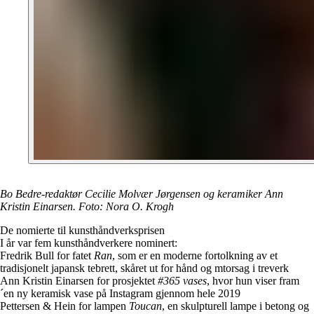
Bo Bedre-redaktør Cecilie Molvær Jørgensen og keramiker Ann
Kristin Einarsen. Foto: Nora O. Krogh
De nomierte til kunsthåndverksprisen
I år var fem kunsthåndverkere nominert:
Fredrik Bull for fatet
Ran
, som er en moderne fortolkning av et
tradisjonelt japansk tebrett, skåret ut for hånd og mtorsag i treverk
Ann Kristin Einarsen for prosjektet
#365 vases
, hvor hun viser fram
´en ny keramisk vase på Instagram gjennom hele 2019
Pettersen & Hein for lampen
Toucan
, en skulpturell lampe i betong og