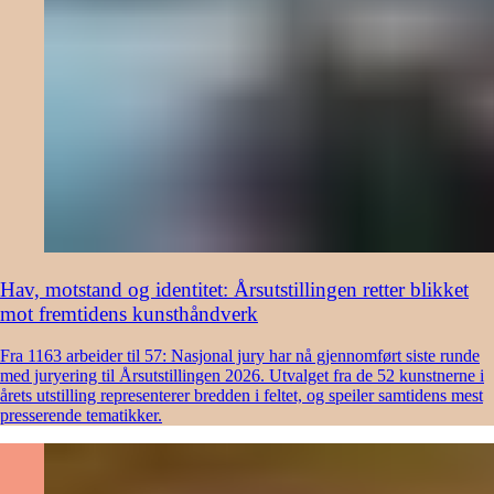
Hav, motstand og identitet: Årsutstillingen retter blikket
mot fremtidens kunsthåndverk
Fra 1163 arbeider til 57: Nasjonal jury har nå gjennomført siste runde
med juryering til Årsutstillingen 2026. Utvalget fra de 52 kunstnerne i
årets utstilling representerer bredden i feltet, og speiler samtidens mest
presserende tematikker.