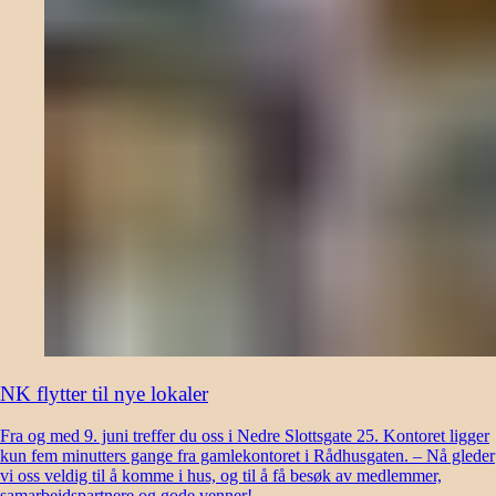
NK flytter til nye lokaler
Fra og med 9. juni treffer du oss i Nedre Slottsgate 25. Kontoret ligger
kun fem minutters gange fra gamlekontoret i Rådhusgaten. – Nå gleder
vi oss veldig til å komme i hus, og til å få besøk av medlemmer,
samarbeidspartnere og gode venner!