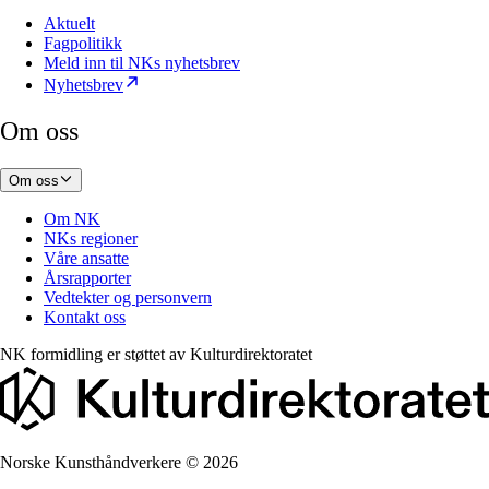
Aktuelt
Fagpolitikk
Meld inn til NKs nyhetsbrev
Nyhetsbrev
Om oss
Om oss
Om NK
NKs regioner
Våre ansatte
Årsrapporter
Vedtekter og personvern
Kontakt oss
NK formidling er støttet av
Kulturdirektoratet
Norske Kunsthåndverkere
©
2026