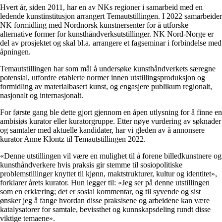
Hvert år, siden 2011, har en av NKs regioner i samarbeid med en
ledende kunstinstitusjon arrangert Temautstillingen. I 2022 samarbeider
NK formidling med Nordnorsk kunstnersenter for å utforske
alternative former for kunsthåndverksutstillinger. NK Nord-Norge er
del av prosjektet og skal bl.a. arrangere et fagseminar i forbindelse med
åpningen.
Temautstillingen har som mål å undersøke kunsthåndverkets særegne
potensial, utfordre etablerte normer innen utstillingsproduksjon og
formidling av materialbasert kunst, og engasjere publikum regionalt,
nasjonalt og internasjonalt.
For første gang ble dette gjort gjennom en åpen utlysning for å finne en
ambisiøs kurator eller kuratorgruppe. Etter nøye vurdering av søknader
og samtaler med aktuelle kandidater, har vi gleden av å annonsere
kurator Anne Klontz til Temautstillingen 2022.
«Denne utstillingen vil være en mulighet til å forene billedkunstnere og
kunsthåndverkere hvis praksis gir stemme til sosiopolitiske
problemstillinger knyttet til kjønn, maktstrukturer, kultur og identitet»,
forklarer årets kurator. Hun legger til: «Jeg ser på denne utstillingen
som en erklæring; det er sosial kommentar, og til syvende og sist
ønsker jeg å fange hvordan disse praksisene og arbeidene kan være
katalysatorer for samtale, bevissthet og kunnskapsdeling rundt disse
viktige temaene».