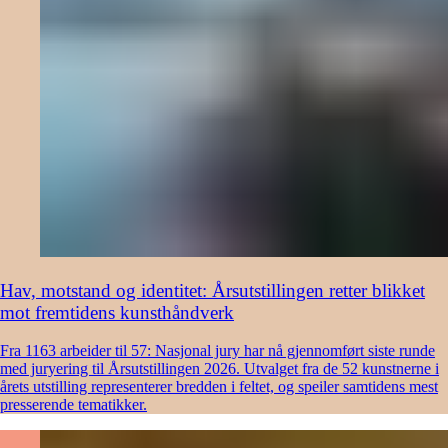
Hav, motstand og identitet: Årsutstillingen retter blikket
mot fremtidens kunsthåndverk
Fra 1163 arbeider til 57: Nasjonal jury har nå gjennomført siste runde
med juryering til Årsutstillingen 2026. Utvalget fra de 52 kunstnerne i
årets utstilling representerer bredden i feltet, og speiler samtidens mest
presserende tematikker.