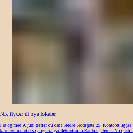
NK flytter til nye lokaler
Fra og med 9. juni treffer du oss i Nedre Slottsgate 25. Kontoret ligger
kun fem minutters gange fra gamlekontoret i Rådhusgaten. – Nå gleder