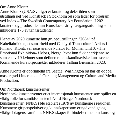
Om Anne Klontz
Anne Klontz (USA/Sverige) er kurator og deler tiden som
utstillingssjef ved Konstfack i Stockholm og som leder for program
ved Index – The Swedish Contemporary Art Foundation. I 2021
kuraterte og produserte hun Konstfacks årlige avgangsutstilling som
inkluderte 175 avgangsstudenter.
I løpet av 2020 kuraterte hun gruppeutstillingen "2084" på
Kabelfabrikken, et samarbeid med Catalysti Transcultural Artists i
Finland. Klontz var assisterende kurator for Momentum10, «The
Emotional Exhibition» i Moss, Norge, hvor hun fikk anerkjennelse
som en av 19 kvinner som definerer den skandinaviske kunstscenen.
Kommende kuratorprosjekter inkluderer Tallinn Biennalen 2023.
Anne Klontz er opprinnelig fra Seattle, Washington og har en dobbel
mastergrad i International Curating Management og Culture and Media
Production.
Om Nordnorsk kunstnersenter
Nordnorsk kunstnersenter er et internasjonalt kunstsenter som spiller en
viktig rolle for samtidskunsten i Nord-Norge. Nordnorsk
kunstnersenter (NNKS) ble etablert i 1979 av kunstnerne i regionen.
Kunstnere gir perspektiver og kunnskaper som er nødvendige og
viktige i dagens samfunn. NNKS skaper forbindelser mellom kunst og