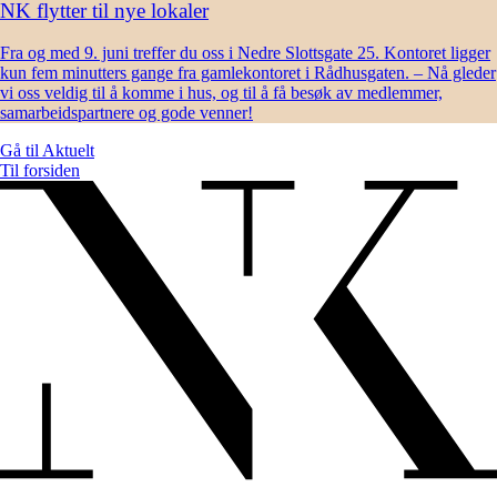
NK flytter til nye lokaler
Fra og med 9. juni treffer du oss i Nedre Slottsgate 25. Kontoret ligger
kun fem minutters gange fra gamlekontoret i Rådhusgaten. – Nå gleder
vi oss veldig til å komme i hus, og til å få besøk av medlemmer,
samarbeidspartnere og gode venner!
Gå til
Aktuelt
Til forsiden