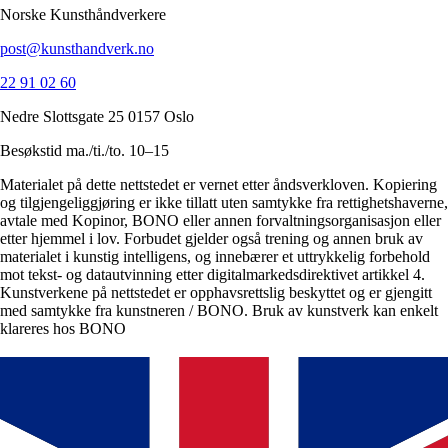
Norske Kunsthåndverkere
post@kunsthandverk.no
22 91 02 60
Nedre Slottsgate 25 0157 Oslo
Besøkstid ma./ti./to. 10–15
Materialet på dette nettstedet er vernet etter åndsverkloven. Kopiering
og tilgjengeliggjøring er ikke tillatt uten samtykke fra rettighetshaverne,
avtale med Kopinor, BONO eller annen forvaltningsorganisasjon eller
etter hjemmel i lov. Forbudet gjelder også trening og annen bruk av
materialet i kunstig intelligens, og innebærer et uttrykkelig forbehold
mot tekst- og datautvinning etter digitalmarkedsdirektivet artikkel 4.
Kunstverkene på nettstedet er opphavsrettslig beskyttet og er gjengitt
med samtykke fra kunstneren / BONO. Bruk av kunstverk kan enkelt
klareres hos BONO