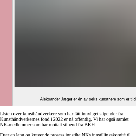
Listen over kunsthåndverkere som har fått innvilget stipender fra
Kunsthåndverkernes fond i 2022 er nå offentlig. Vi har også samlet
NK-medlemmer som har mottatt stipend fra BKH.
Etter en lang og krevende prosess innstilte NKs innstillingskomité til