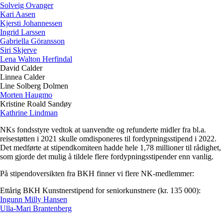
Solveig Ovanger
Kari Aasen
Kjersti Johannessen
Ingrid Larssen
Gabriella Göransson
Siri Skjerve
Lena Walton Herfindal
David Calder
Linnea Calder
Line Solberg Dolmen
Morten Haugmo
Kristine Roald Sandøy
Kathrine Lindman
NKs fondsstyre vedtok at uanvendte og refunderte midler fra bl.a.
reisestøtten i 2021 skulle omdisponeres til fordypningsstipend i 2022.
Det medførte at stipendkomiteen hadde hele 1,78 millioner til rådighet,
som gjorde det mulig å tildele flere fordypningsstipender enn vanlig.
På stipendoversikten fra BKH finner vi flere NK-medlemmer:
Ettårig BKH Kunstnerstipend for seniorkunstnere (kr. 135 000):
Ingunn Milly Hansen
Ulla-Mari Brantenberg