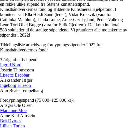
en rekke ulike stipend fra Statens kunstnerstipend,
Kunsthåndverkernes fond og Bildende Kunstneres Hjelpefond. I
komiteen satt Ella Heidi Sand (leder), Vidar Koksvik (vara for
Cathinka Mæhlum), Linda Lothe, Anne-Gry Løland, Peder Valle og
Lene Tori Obel Bugge (vara for Eirik Gjedrem). Det kom inn totalt
588 søknader til de statlige stipendene. Vi gratulerer alle mottakerne av
stipender i 2022!
Tildelingsliste arbeids- og fordypningsstipender 2022 fra
Kunsthåndverkernes fond:
3-årig arbeidsstipend:
Ingrid Nord
Jostein Thomassen
Lissette Escobar
Aleksander Jæger
Ingeborg Elieson
Ann Beate Tempelhaug
Fordypningstipend (75 000–125 000 kr):
Ansgar Ole Olsen
Marianne Moe
Anne Kari Amstein
Brit Dyrnes
Lillian Tørlen