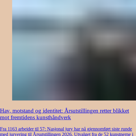
Hav, motstand og identitet: Årsutstillingen retter blikket
mot fremtidens kunsthåndverk
Fra 1163 arbeider til 57: Nasjonal jury har nå gjennomført siste runde
med juryering til Årsutstillingen 2026. Utvalget fra de 52 kunstnerne i