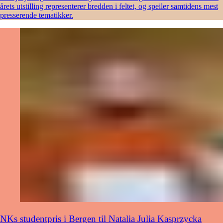
årets utstilling representerer bredden i feltet, og speiler samtidens mest
presserende tematikker.
NKs studentpris i Bergen til Natalia Julia Kasprzycka