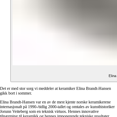
Elina
Det er med stor sorg vi meddeler at keramiker Elina Brandt-Hansen
gikk bort i sommer.
Elina Brandt-Hansen var en av de mest kjente norske keramikerene
internasjonalt på 1990-/tidlig 2000-tallet og omtales av kunsthistoriker
Jorunn Veiteberg som en teknisk virtuos. Hennes innovative
tilnærming til keramikk og hennes imponerende tekniske resultater