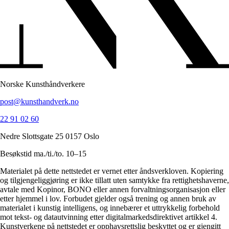
Norske Kunsthåndverkere
post@kunsthandverk.no
22 91 02 60
Nedre Slottsgate 25 0157 Oslo
Besøkstid ma./ti./to. 10–15
Materialet på dette nettstedet er vernet etter åndsverkloven. Kopiering
og tilgjengeliggjøring er ikke tillatt uten samtykke fra rettighetshaverne,
avtale med Kopinor, BONO eller annen forvaltningsorganisasjon eller
etter hjemmel i lov. Forbudet gjelder også trening og annen bruk av
materialet i kunstig intelligens, og innebærer et uttrykkelig forbehold
mot tekst- og datautvinning etter digitalmarkedsdirektivet artikkel 4.
Kunstverkene på nettstedet er opphavsrettslig beskyttet og er gjengitt