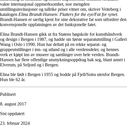
vakte internasjonal oppmerksomhet, noe mengden
utstillingsinvitasjoner og tallrike priser vitner om, skriver Veiteberg i
katalogen
Elina Brandt-Hansen: Platters for the eye/Fat for synet
.
Brandt-Hansen er særlig kjent for sine dekorative fat som utfordrer den
konvensjonelle oppfatningen av det funksjonelle fatet.
Elina Brandt-Hansen gikk ut fra Statens høgskole for kunsthåndverk
og design i Bergen i 1987, og hadde sin første separatutstilling i Galleri
Wang i Oslo i 1990. Hun har deltatt på en rekke separat- og
gruppeutstillinger i inn- og utland og i alle verdensdeler, og hennes
verk er kjøpt inn av museer og samlinger over hele verden. Brandt-
Hansen har flere offentlige utsmykningsoppdrag bak seg, blant annet i
Elverum, på Seljord og i Bergen.
Elina ble født i Bergen i 1955 og bodde på Fjell/Sotra utenfor Bergen.
Hun ble 62 år.
Publisert
8. august 2017
Sist oppdatert
23. februar 2024