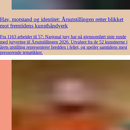
Hav, motstand og identitet: Årsutstillingen retter blikket
mot fremtidens kunsthåndverk
Fra 1163 arbeider til 57: Nasjonal jury har nå gjennomført siste runde
med juryering til Årsutstillingen 2026. Utvalget fra de 52 kunstnerne i
årets utstilling representerer bredden i feltet, og speiler samtidens mest
presserende tematikker.