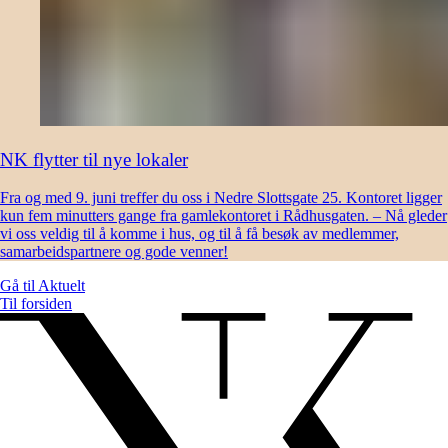
NK flytter til nye lokaler
Fra og med 9. juni treffer du oss i Nedre Slottsgate 25. Kontoret ligger
kun fem minutters gange fra gamlekontoret i Rådhusgaten. – Nå gleder
vi oss veldig til å komme i hus, og til å få besøk av medlemmer,
samarbeidspartnere og gode venner!
Gå til
Aktuelt
Til forsiden