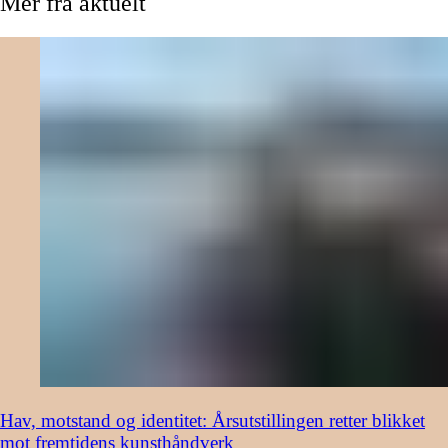
Mer
fra
aktuelt
Hav, motstand og identitet: Årsutstillingen retter blikket
mot fremtidens kunsthåndverk