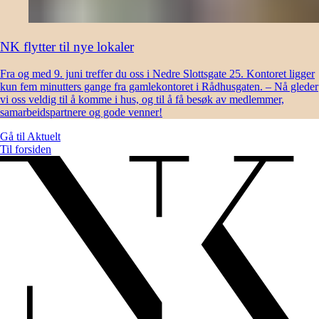
NK flytter til nye lokaler
Fra og med 9. juni treffer du oss i Nedre Slottsgate 25. Kontoret ligger
kun fem minutters gange fra gamlekontoret i Rådhusgaten. – Nå gleder
vi oss veldig til å komme i hus, og til å få besøk av medlemmer,
samarbeidspartnere og gode venner!
Gå til
Aktuelt
Til forsiden