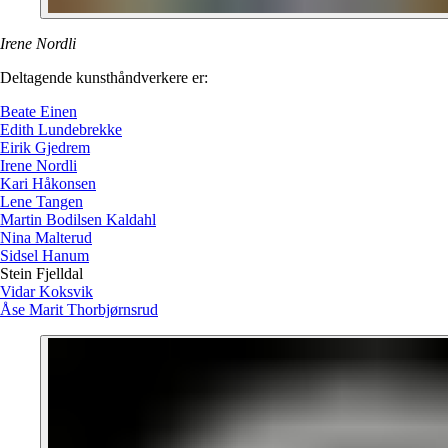
Irene Nordli
Deltagende kunsthåndverkere er:
Beate Einen
Edith Lundebrekke
Eirik Gjedrem
Irene Nordli
Kari Håkonsen
Lene Tangen
Martin Bodilsen Kaldahl
Nina Malterud
Sidsel Hanum
Stein Fjelldal
Vidar Koksvik
Åse Marit Thorbjørnsrud