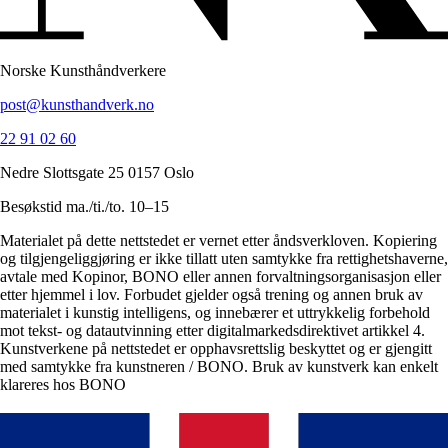
Norske Kunsthåndverkere
post@kunsthandverk.no
22 91 02 60
Nedre Slottsgate 25 0157 Oslo
Besøkstid ma./ti./to. 10–15
Materialet på dette nettstedet er vernet etter åndsverkloven. Kopiering
og tilgjengeliggjøring er ikke tillatt uten samtykke fra rettighetshaverne,
avtale med Kopinor, BONO eller annen forvaltningsorganisasjon eller
etter hjemmel i lov. Forbudet gjelder også trening og annen bruk av
materialet i kunstig intelligens, og innebærer et uttrykkelig forbehold
mot tekst- og datautvinning etter digitalmarkedsdirektivet artikkel 4.
Kunstverkene på nettstedet er opphavsrettslig beskyttet og er gjengitt
med samtykke fra kunstneren / BONO. Bruk av kunstverk kan enkelt
klareres hos BONO