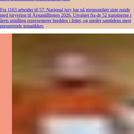
Fra 1163 arbeider til 57: Nasjonal jury har nå gjennomført siste runde
med juryering til Årsutstillingen 2026. Utvalget fra de 52 kunstnerne i
årets utstilling representerer bredden i feltet, og speiler samtidens mest
presserende tematikker.