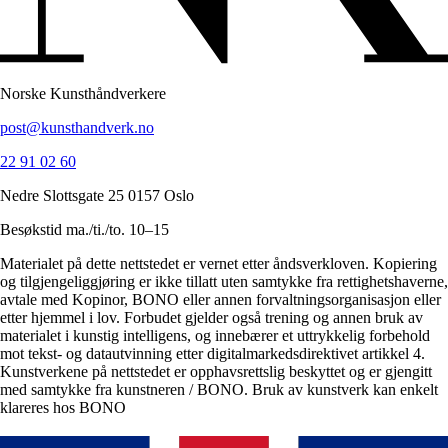
Norske Kunsthåndverkere
post@kunsthandverk.no
22 91 02 60
Nedre Slottsgate 25 0157 Oslo
Besøkstid ma./ti./to. 10–15
Materialet på dette nettstedet er vernet etter åndsverkloven. Kopiering
og tilgjengeliggjøring er ikke tillatt uten samtykke fra rettighetshaverne,
avtale med Kopinor, BONO eller annen forvaltningsorganisasjon eller
etter hjemmel i lov. Forbudet gjelder også trening og annen bruk av
materialet i kunstig intelligens, og innebærer et uttrykkelig forbehold
mot tekst- og datautvinning etter digitalmarkedsdirektivet artikkel 4.
Kunstverkene på nettstedet er opphavsrettslig beskyttet og er gjengitt
med samtykke fra kunstneren / BONO. Bruk av kunstverk kan enkelt
klareres hos BONO