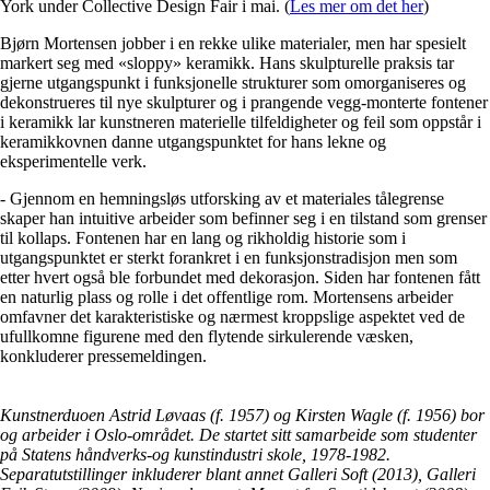
York under Collective Design Fair i mai. (
Les mer om det her
)
Bjørn Mortensen jobber i en rekke ulike materialer, men har spesielt
markert seg med «sloppy» keramikk. Hans skulpturelle praksis tar
gjerne utgangspunkt i funksjonelle strukturer som omorganiseres og
dekonstrueres til nye skulpturer og i prangende vegg-monterte fontener
i keramikk lar kunstneren materielle tilfeldigheter og feil som oppstår i
keramikkovnen danne utgangspunktet for hans lekne og
eksperimentelle verk.
- Gjennom en hemningsløs utforsking av et materiales tålegrense
skaper han intuitive arbeider som befinner seg i en tilstand som grenser
til kollaps. Fontenen har en lang og rikholdig historie som i
utgangspunktet er sterkt forankret i en funksjonstradisjon men som
etter hvert også ble forbundet med dekorasjon. Siden har fontenen fått
en naturlig plass og rolle i det offentlige rom. Mortensens arbeider
omfavner det karakteristiske og nærmest kroppslige aspektet ved de
ufullkomne figurene med den flytende sirkulerende væsken,
konkluderer pressemeldingen.
Kunstnerduoen Astrid Løvaas (f. 1957) og Kirsten Wagle (f. 1956) bor
og arbeider i Oslo-området. De startet sitt samarbeide som studenter
på Statens håndverks-og kunstindustri skole, 1978-1982.
Separatutstillinger inkluderer blant annet Galleri Soft (2013), Galleri