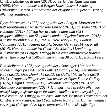
kunst, arkitektur og design (2013), og Sørlandets Kunstmuseum
(1998). Hun er utdannet ved Bergen Kunsthåndverksskole og
Universitet i Bergen. Hennes arbeider er kjøpt inn til flere museer og
offentlige samlinger.
Bjørn Mortensen (f.1977) bor og arbeider i Bergen. Mortensen har
hatt soloutstillinger på steder som Entrée (2015), Tag Team (2013) og
Passatge (2012). I tillegg har arbeidene hans blitt vist i
gruppeutstillinger som Skulpturbiennalen, Vigelandsmuseet (2015),
Kunstnerforbundet (2015), NADA New York (2015), Global
Committee (2015), Knipsu (2014), Spazio Gerra (2014) og Kraft
(2014). Han er utdannet fra Central St. Martins i London og
Kunsthøgskolen i Bergen. I tillegg til sin egen kunstneriske praksis
driver han prosjektet Tollbodallmenningen 39 og forlaget Apis Press.
Elin Melberg (f. 1976) bor og arbeider i Stavanger. Hun har hatt
soloutstillinger på steder som Galleri Opdahl (2014), Kunstmuseet
Kube (2013), Oslo Domkirke (2013) og Galleri Maria Veie (2010-
2012). Gruppeutstillinger som kan nevnes er Open Source Gallery
(2016), Griffin Gallery (2015), Vestlandsutstillingen (2015) og
Stavanger Kunstmuseum (2014). Hun har gjort en rekke offentlige
utsmykkingsprosjekter og er for tiden aktuell med en utsmykking for
Oslo kommune. I tillegg til sin egen kunstneriske praksis driver hun det
kunstnerstyrte visningsstedet Prosjektrom Normanns. Hun er utdannet
ved Royal College of Art og er representert I en rekke offentlige