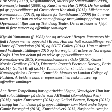
Erik Steen (2009), Nasjonalmuseet, Museet for Samtidskunst (2008),
Kunstnerforbundet (2000) og Kunstnernes Hus (1995). De har deltatt
på gruppeutstillinger på Gustavsberg Konsthall (2013), Lillehammer
Kunstmuseum (2013), og Museet for Samtidskunst (2009) for å nevne
noen. De har hatt en rekke store offentlige utsmykningsoppdrag som
Operahuset i Bjørvika og Trøndelag Teater. Deres arbeider er kjøpt
inn til flere museer og offentlige samlinger.
Kiyoshi Yamamoto (f. 1983) bor og arbeider i Bergen. Yamamoto ble
født i Japan men er oppvokst i Brasil. Han har hatt soloutstillinger ved
House of Foundation (2016) og SOFT Galleri (2014). Han er aktuell
med Vestlandsutstillingen 2016 og Norwegian Structure av Norwegian
Crafts. Han har deltatt på en rekke gruppeutstillinger som
Kunsthåndverk 2015, Kunstindustrimuseet i Oslo (2015), Galleri
Norske Grafikere (2015), Dimanche Rouge’s Focus on Norway, Paris
(2014), Galleri Kraft (2014). Yamamoto har sin utdannelse fra
Kunsthøgskolen i Bergen, Central St. Martins og London College of
Fashion. Arbeidene hans er representert i en rekke museer og
offentlige samlinger.
Ann Beate Tempelhaug bor og arbeidet i Søgne, Vest-Agder. Hun har
hatt soloutstillinger på steder som ARTendal (Bomuldsfabriken)
(2015), Agder Kunstsenter (2014), og Galleri Format, Bergen (2012).
I tillegg har hun deltatt på gruppeutstillinger som blant andre Søgne
Gamle Prestegård (2014), Kunsthåndverk 2013, Nasjonalmuseet for