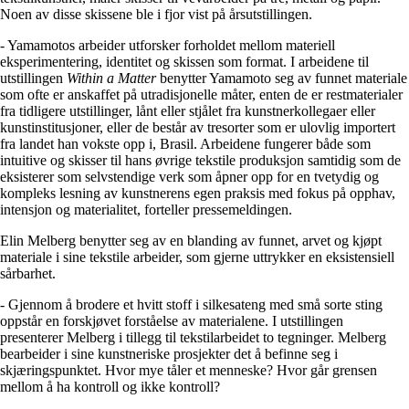
Noen av disse skissene ble i fjor vist på årsutstillingen.
- Yamamotos arbeider utforsker forholdet mellom materiell
eksperimentering, identitet og skissen som format. I arbeidene til
utstillingen
Within a Matter
benytter Yamamoto seg av funnet materiale
som ofte er anskaffet på utradisjonelle måter, enten de er restmaterialer
fra tidligere utstillinger, lånt eller stjålet fra kunstnerkollegaer eller
kunstinstitusjoner, eller de består av tresorter som er ulovlig importert
fra landet han vokste opp i, Brasil. Arbeidene fungerer både som
intuitive og skisser til hans øvrige tekstile produksjon samtidig som de
eksisterer som selvstendige verk som åpner opp for en tvetydig og
kompleks lesning av kunstnerens egen praksis med fokus på opphav,
intensjon og materialitet, forteller pressemeldingen.
Elin Melberg benytter seg av en blanding av funnet, arvet og kjøpt
materiale i sine tekstile arbeider, som gjerne uttrykker en eksistensiell
sårbarhet.
- Gjennom å brodere et hvitt stoff i silkesateng med små sorte sting
oppstår en forskjøvet forståelse av materialene. I utstillingen
presenterer Melberg i tillegg til tekstilarbeidet to tegninger. Melberg
bearbeider i sine kunstneriske prosjekter det å befinne seg i
skjæringspunktet. Hvor mye tåler et menneske? Hvor går grensen
mellom å ha kontroll og ikke kontroll?