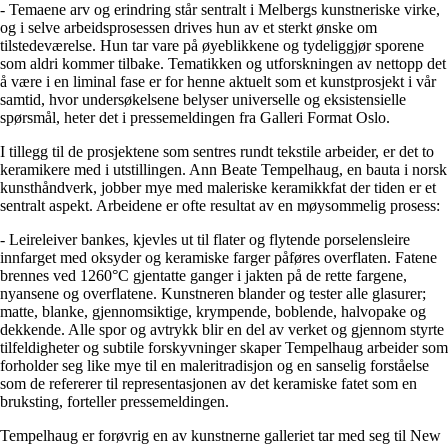
- Temaene arv og erindring står sentralt i Melbergs kunstneriske virke,
og i selve arbeidsprosessen drives hun av et sterkt ønske om
tilstedeværelse. Hun tar vare på øyeblikkene og tydeliggjør sporene
som aldri kommer tilbake. Tematikken og utforskningen av nettopp det
å være i en liminal fase er for henne aktuelt som et kunstprosjekt i vår
samtid, hvor undersøkelsene belyser universelle og eksistensielle
spørsmål, heter det i pressemeldingen fra Galleri Format Oslo.
I tillegg til de prosjektene som sentres rundt tekstile arbeider, er det to
keramikere med i utstillingen. Ann Beate Tempelhaug, en bauta i norsk
kunsthåndverk, jobber mye med maleriske keramikkfat der tiden er et
sentralt aspekt. Arbeidene er ofte resultat av en møysommelig prosess:
- Leireleiver bankes, kjevles ut til flater og flytende porselensleire
innfarget med oksyder og keramiske farger påføres overflaten. Fatene
brennes ved 1260°C gjentatte ganger i jakten på de rette fargene,
nyansene og overflatene. Kunstneren blander og tester alle glasurer;
matte, blanke, gjennomsiktige, krympende, boblende, halvopake og
dekkende. Alle spor og avtrykk blir en del av verket og gjennom styrte
tilfeldigheter og subtile forskyvninger skaper Tempelhaug arbeider som
forholder seg like mye til en maleritradisjon og en sanselig forståelse
som de refererer til representasjonen av det keramiske fatet som en
bruksting, forteller pressemeldingen.
Tempelhaug er forøvrig en av kunstnerne galleriet tar med seg til New