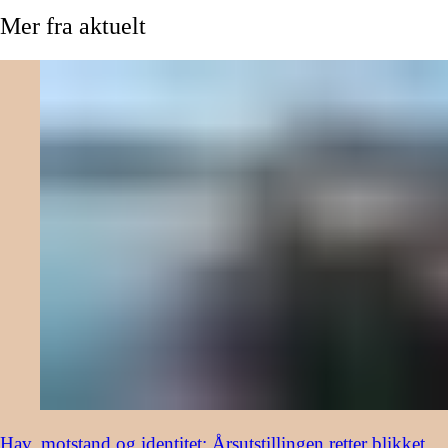
Mer
fra
aktuelt
Hav, motstand og identitet: Årsutstillingen retter blikket