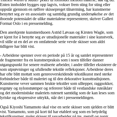
Enten innholdet bygges opp lagvis, vokser frem sting for sting eller
oppstår gjennom en røffere skissepreget tilnærming, har kunstnerne
benyttet seg av en assosiativ og samtidig grundig undersøkelse av det
iboende potensialet de ulike materialene representerer, skriver Galleri
Format Oslo i en pressemelding.
Den anerkjente kunstnerduoen Astrid Løvaas og Kirsten Wagle, som
er kjent for å benytte seg av utradisjonelle materialer i sine kunstverk,
vil stille ut en del av en omfattende serie vevde skisser som aldri
tidligere har blitt vist.
- Arbeidene spenner over en periode på 15 år og samlet representerer
de fragmenter fra en kunstnerpraksis som i noen tilfeller danner
utgangspunkt for senere realiserte arbeider, i andre tilfeller eksisterer de
som utprøvninger og ufullendte tekstile refleksjoner. Arbeidene deres
har ofte blitt mottatt som genreoverskridende tekstilkunst med sterke
forbindelser både til maleriet og til den dekorative kunsttradisjonen.
Kunstnerne vever sammen brukte tekstiler som ulltepper, raggsokker,
regntøy og nylonstrømper og refererer både til vestlandske ruteåklær
og det modernistiske maleriets rutenett samtidig som de kan leses som
lyriske og ekspressive uttrykk, står det i pressemeldingen.
Også Kiyoshi Yamamoto skal vise en serie skisser som sjelden er blitt
vist. Yamamoto, som på kort tid har etablert seg som en betydelig
tekstilkunstner, maler skisser til vevarbeider på tre, metall og papir.