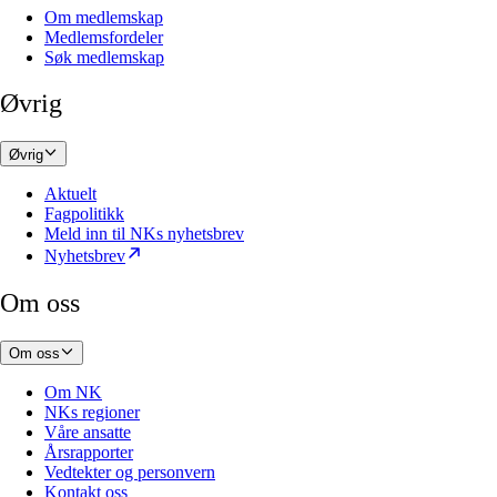
Om medlemskap
Medlemsfordeler
Søk medlemskap
Øvrig
Øvrig
Aktuelt
Fagpolitikk
Meld inn til NKs nyhetsbrev
Nyhetsbrev
Om oss
Om oss
Om NK
NKs regioner
Våre ansatte
Årsrapporter
Vedtekter og personvern
Kontakt oss