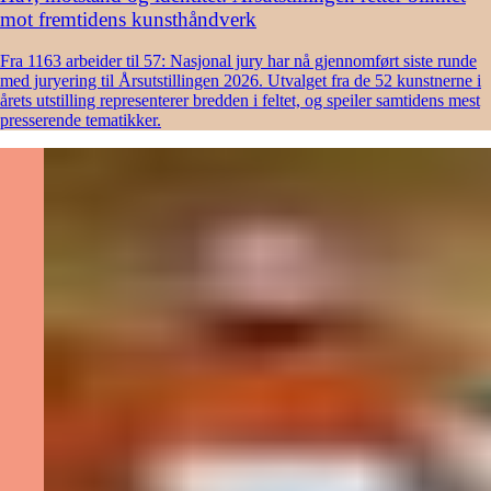
mot fremtidens kunsthåndverk
Fra 1163 arbeider til 57: Nasjonal jury har nå gjennomført siste runde
med juryering til Årsutstillingen 2026. Utvalget fra de 52 kunstnerne i
årets utstilling representerer bredden i feltet, og speiler samtidens mest
presserende tematikker.