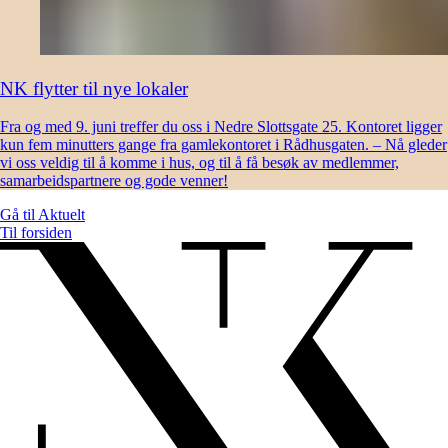
NK flytter til nye lokaler
Fra og med 9. juni treffer du oss i Nedre Slottsgate 25. Kontoret ligger
kun fem minutters gange fra gamlekontoret i Rådhusgaten. – Nå gleder
vi oss veldig til å komme i hus, og til å få besøk av medlemmer,
samarbeidspartnere og gode venner!
Gå til
Aktuelt
Til forsiden