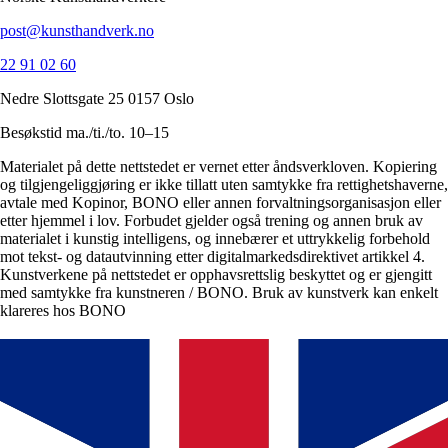
post@kunsthandverk.no
22 91 02 60
Nedre Slottsgate 25 0157 Oslo
Besøkstid ma./ti./to. 10–15
Materialet på dette nettstedet er vernet etter åndsverkloven. Kopiering
og tilgjengeliggjøring er ikke tillatt uten samtykke fra rettighetshaverne,
avtale med Kopinor, BONO eller annen forvaltningsorganisasjon eller
etter hjemmel i lov. Forbudet gjelder også trening og annen bruk av
materialet i kunstig intelligens, og innebærer et uttrykkelig forbehold
mot tekst- og datautvinning etter digitalmarkedsdirektivet artikkel 4.
Kunstverkene på nettstedet er opphavsrettslig beskyttet og er gjengitt
med samtykke fra kunstneren / BONO. Bruk av kunstverk kan enkelt
klareres hos BONO