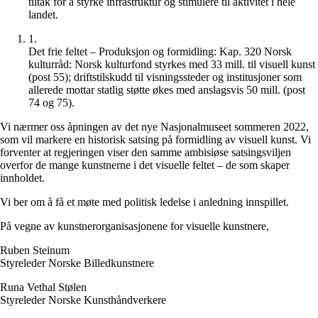
tiltak for å styrke infrastruktur og stimulere til aktivitet i hele
landet.
1
.
Det frie feltet – Produksjon og formidling: Kap. 320 Norsk
kulturråd: Norsk kulturfond styrkes med 33 mill. til visuell kunst
(post 55); driftstilskudd til visningssteder og institusjoner som
allerede mottar statlig støtte økes med anslagsvis 50 mill. (post
74 og 75).
Vi nærmer oss åpningen av det nye Nasjonalmuseet sommeren 2022,
som vil markere en historisk satsing på formidling av visuell kunst. Vi
forventer at regjeringen viser den samme ambisiøse satsingsviljen
overfor de mange kunstnerne i det visuelle feltet – de som skaper
innholdet.
Vi ber om å få et møte med politisk ledelse i anledning innspillet.
På vegne av kunstnerorganisasjonene for visuelle kunstnere,
Ruben Steinum
Styreleder Norske Billedkunstnere
Runa Vethal Stølen
Styreleder Norske Kunsthåndverkere