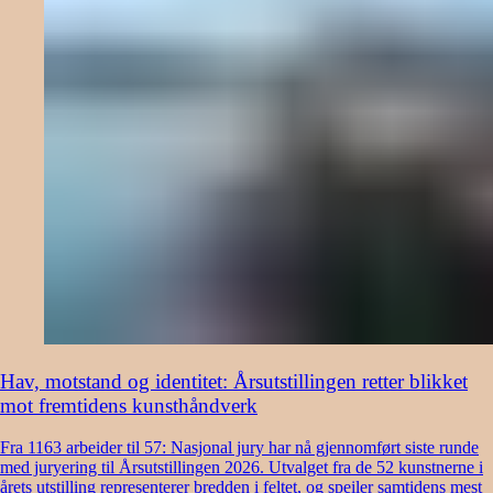
Hav, motstand og identitet: Årsutstillingen retter blikket
mot fremtidens kunsthåndverk
Fra 1163 arbeider til 57: Nasjonal jury har nå gjennomført siste runde
med juryering til Årsutstillingen 2026. Utvalget fra de 52 kunstnerne i
årets utstilling representerer bredden i feltet, og speiler samtidens mest