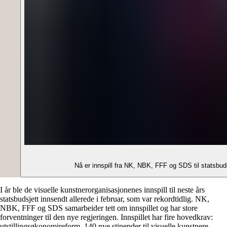
Nå er innspill fra NK, NBK, FFF og SDS til statsbud
I år ble de visuelle kunstnerorganisasjonenes innspill til neste års
statsbudsjett innsendt allerede i februar, som var rekordtidlig. NK,
NBK, FFF og SDS samarbeider tett om innspillet og har store
forventninger til den nye regjeringen. Innspillet har fire hovedkrav:
utstillingsøkonomireform, 140 nye stipender til visuelle kunstnere,