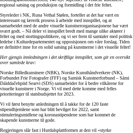
regional satsing og produksjon og formidling i det frie feltet.
Styreleder i NK, Runa Vethal Stølen, forteller at det har vært en
interessant og lærerik prosess å arbeide med innspillet, og at
samarbeidet med de andre visuelle kunstnerorganisasjonene har vært
svært godt. – Nå deler vi innspillet bredt med mange ulike aktører i
feltet og med stortingspolitikere, og vi ser frem til samtaler med politisk
ledelse i Kulturdepartementet og opposisjonen om våre forslag. Tiden
er definitivt inne for en solid satsing på kunstnerne i det visuelle feltet!
Her gjengis innledningen i det skriftlige innspillet, som gir en oversikt
over samlede krav:
Norske Billedkunstnere (NBK), Norske Kunsthåndverkere (NK),
Forbundet Frie Fotografer (FFF) og Samisk Kunstnerforbund – Sámi
Dáiddačehpiid Searvi (SDS) samarbeider for å bedre vilkårene for
visuelle kunstnere i Norge. Vi vil med dette komme med felles
prioriteringer til statsbudsjettet for 2023.
Vi vil først benytte anledningen til å takke for de 120 faste
stipendhjemlene som har blitt bevilget for 2022, samt
stimuleringsmidlene og koronastipendene som har kommet de
skapende kunstnerne til gode.
Regjeringen slår fast i Hurdalsplattformen at den vil «styrke