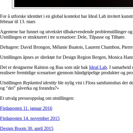
For å utforske identitet i en global kontekst har Ideal Lab invitert kuns
februar til 13. mars
Agentene har funnet og utvekslet tilbakevendende problemstillinger og 
Utstillingen er strukturert i tre scenarioer: Dele, Tilpasse og Tilhøre.
Deltagere: David Brongon, Mélanie Buatois, Laurent Chambon, Pierre
Utstillingen åpnes av direktør for Design Region Bergen, Monica Hann
Det er designerne Ralston og Bau som står bak
Ideal Lab
. I samarbeid 
realisere fremtidige scenarioer gjennom håndgripelige produkter og pro
Utstillingen
Replanted identity
ble nylig vist i Flora samfunnshus der d
og "dei" påverka og forandra?»
Et utvalg presseoppslag om utstillingen:
Firdaposten 11. januar 2016
Firdaposten 14. november 2015
Design Boom 30. april 2015