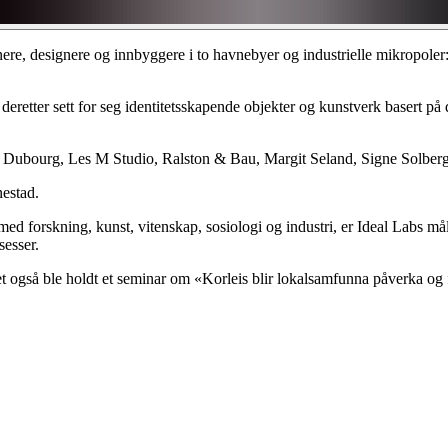
tnere, designere og innbyggere i to havnebyer og industrielle mikropoler:
deretter sett for seg identitetsskapende objekter og kunstverk basert p
 Dubourg, Les M Studio, Ralston & Bau, Margit Seland, Signe Solberg
estad.
med forskning, kunst, vitenskap, sosiologi og industri, er Ideal Labs m
sesser.
et også ble holdt et seminar om «Korleis blir lokalsamfunna påverka og 