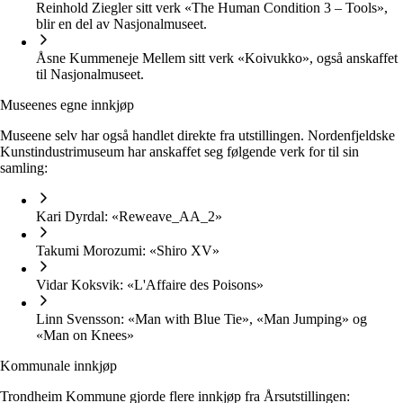
Reinhold Ziegler sitt verk «The Human Condition 3 – Tools»,
blir en del av Nasjonalmuseet.
Åsne Kummeneje Mellem sitt verk «Koivukko», også anskaffet
til Nasjonalmuseet.
Museenes egne innkjøp
Museene selv har også handlet direkte fra utstillingen. Nordenfjeldske
Kunstindustrimuseum har anskaffet seg følgende verk for til sin
samling:
Kari Dyrdal: «Reweave_AA_2»
Takumi Morozumi: «Shiro XV»
Vidar Koksvik: «L'Affaire des Poisons»
Linn Svensson: «Man with Blue Tie», «Man Jumping» og
«Man on Knees»
Kommunale innkjøp
Trondheim Kommune gjorde flere innkjøp fra Årsutstillingen: