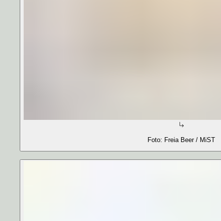
Foto: Freia Beer / MiST