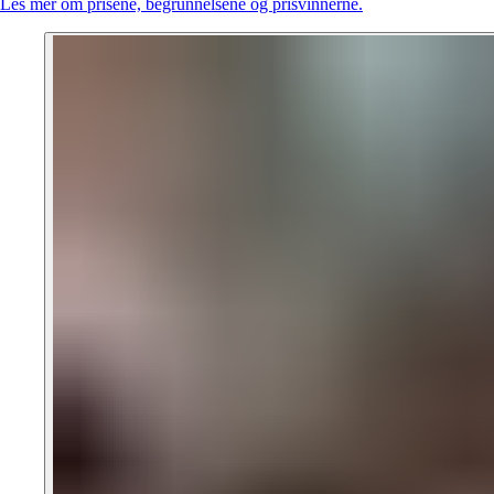
Les mer om prisene, begrunnelsene og prisvinnerne.