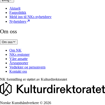
Øvrig
Aktuelt
Fagpolitikk
Meld inn til NKs nyhetsbrev
Nyhetsbrev
Om oss
Om oss
Om NK
NKs regioner
Våre ansatte
Årsrapporter
Vedtekter og personvern
Kontakt oss
NK formidling er støttet av
Kulturdirektoratet
Norske Kunsthåndverkere
©
2026