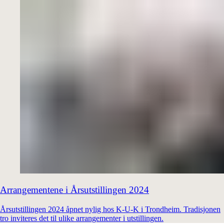
Arrangementene i Årsutstillingen 2024
Årsutstillingen 2024 åpnet nylig hos K-U-K i Trondheim. Tradisjonen
tro inviteres det til ulike arrangementer i utstillingen.