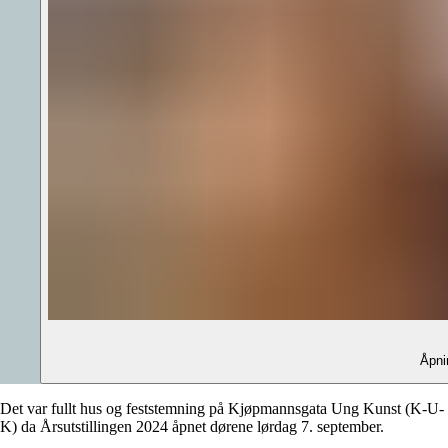
Åpni
Det var fullt hus og feststemning på Kjøpmannsgata Ung Kunst (K-U-
K) da Årsutstillingen 2024 åpnet dørene lørdag 7. september.