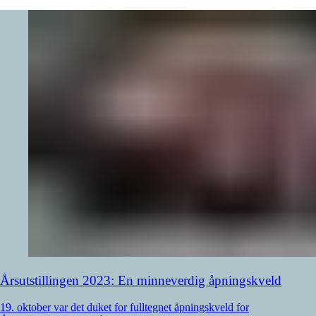
Årsutstillingen 2023: En minneverdig åpningskveld
19. oktober var det duket for fulltegnet åpningskveld for