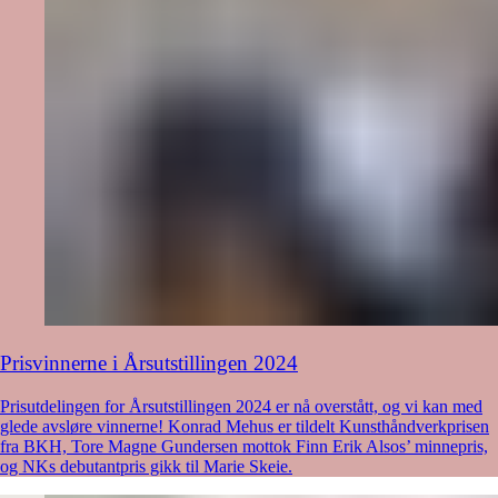
Prisvinnerne i Årsutstillingen 2024
Prisutdelingen for Årsutstillingen 2024 er nå overstått, og vi kan med
glede avsløre vinnerne! Konrad Mehus er tildelt Kunsthåndverkprisen
fra BKH, Tore Magne Gundersen mottok Finn Erik Alsos’ minnepris,
og NKs debutantpris gikk til Marie Skeie.