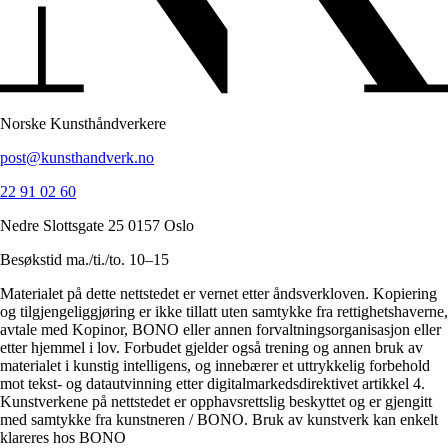
Norske Kunsthåndverkere
post@kunsthandverk.no
22 91 02 60
Nedre Slottsgate 25 0157 Oslo
Besøkstid ma./ti./to. 10–15
Materialet på dette nettstedet er vernet etter åndsverkloven. Kopiering
og tilgjengeliggjøring er ikke tillatt uten samtykke fra rettighetshaverne,
avtale med Kopinor, BONO eller annen forvaltningsorganisasjon eller
etter hjemmel i lov. Forbudet gjelder også trening og annen bruk av
materialet i kunstig intelligens, og innebærer et uttrykkelig forbehold
mot tekst- og datautvinning etter digitalmarkedsdirektivet artikkel 4.
Kunstverkene på nettstedet er opphavsrettslig beskyttet og er gjengitt
med samtykke fra kunstneren / BONO. Bruk av kunstverk kan enkelt
klareres hos BONO