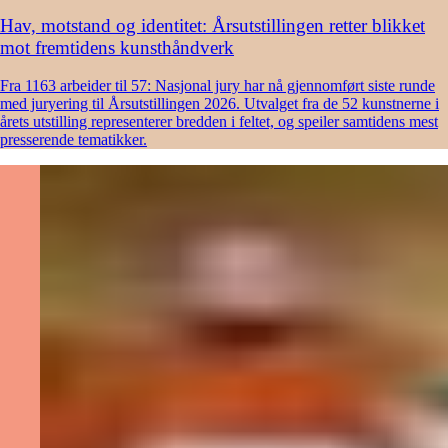
Hav, motstand og identitet: Årsutstillingen retter blikket
mot fremtidens kunsthåndverk
Fra 1163 arbeider til 57: Nasjonal jury har nå gjennomført siste runde
med juryering til Årsutstillingen 2026. Utvalget fra de 52 kunstnerne i
årets utstilling representerer bredden i feltet, og speiler samtidens mest
presserende tematikker.