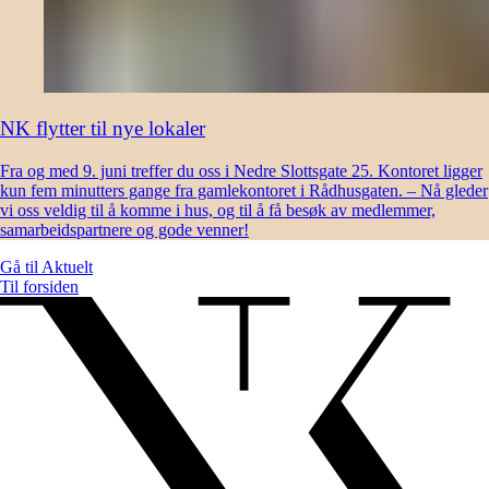
NK flytter til nye lokaler
Fra og med 9. juni treffer du oss i Nedre Slottsgate 25. Kontoret ligger
kun fem minutters gange fra gamlekontoret i Rådhusgaten. – Nå gleder
vi oss veldig til å komme i hus, og til å få besøk av medlemmer,
samarbeidspartnere og gode venner!
Gå til
Aktuelt
Til forsiden