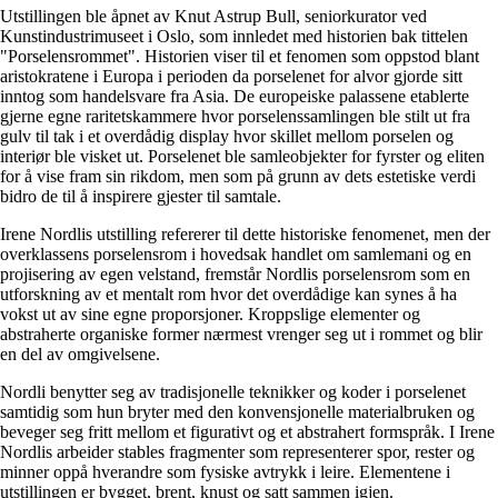
Utstillingen ble åpnet av Knut Astrup Bull, seniorkurator ved
Kunstindustrimuseet i Oslo, som innledet med historien bak tittelen
"Porselensrommet". Historien viser til et fenomen som oppstod blant
aristokratene i Europa i perioden da porselenet for alvor gjorde sitt
inntog som handelsvare fra Asia. De europeiske palassene etablerte
gjerne egne raritetskammere hvor porselenssamlingen ble stilt ut fra
gulv til tak i et overdådig display hvor skillet mellom porselen og
interiør ble visket ut. Porselenet ble samleobjekter for fyrster og eliten
for å vise fram sin rikdom, men som på grunn av dets estetiske verdi
bidro de til å inspirere gjester til samtale.
Irene Nordlis utstilling refererer til dette historiske fenomenet, men der
overklassens porselensrom i hovedsak handlet om samlemani og en
projisering av egen velstand, fremstår Nordlis porselensrom som en
utforskning av et mentalt rom hvor det overdådige kan synes å ha
vokst ut av sine egne proporsjoner. Kroppslige elementer og
abstraherte organiske former nærmest vrenger seg ut i rommet og blir
en del av omgivelsene.
Nordli benytter seg av tradisjonelle teknikker og koder i porselenet
samtidig som hun bryter med den konvensjonelle materialbruken og
beveger seg fritt mellom et figurativt og et abstrahert formspråk. I Irene
Nordlis arbeider stables fragmenter som representerer spor, rester og
minner oppå hverandre som fysiske avtrykk i leire. Elementene i
utstillingen er bygget, brent, knust og satt sammen igjen.