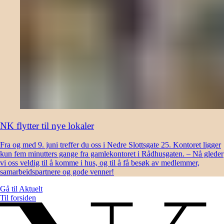
NK flytter til nye lokaler
Fra og med 9. juni treffer du oss i Nedre Slottsgate 25. Kontoret ligger
kun fem minutters gange fra gamlekontoret i Rådhusgaten. – Nå gleder
vi oss veldig til å komme i hus, og til å få besøk av medlemmer,
samarbeidspartnere og gode venner!
Gå til
Aktuelt
Til forsiden