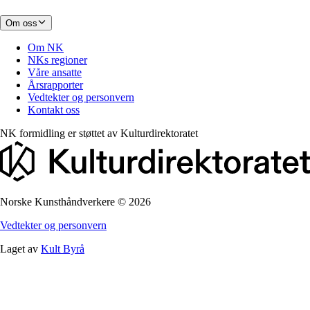
Om oss
Om NK
NKs regioner
Våre ansatte
Årsrapporter
Vedtekter og personvern
Kontakt oss
NK formidling er støttet av
Kulturdirektoratet
Norske Kunsthåndverkere
©
2026
Vedtekter og personvern
Laget av
Kult Byrå