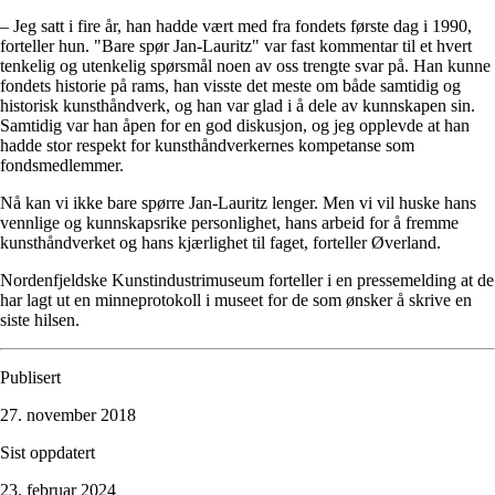
– Jeg satt i fire år, han hadde vært med fra fondets første dag i 1990,
forteller hun. "Bare spør Jan-Lauritz" var fast kommentar til et hvert
tenkelig og utenkelig spørsmål noen av oss trengte svar på. Han kunne
fondets historie på rams, han visste det meste om både samtidig og
historisk kunsthåndverk, og han var glad i å dele av kunnskapen sin.
Samtidig var han åpen for en god diskusjon, og jeg opplevde at han
hadde stor respekt for kunsthåndverkernes kompetanse som
fondsmedlemmer.
Nå kan vi ikke bare spørre Jan-Lauritz lenger. Men vi vil huske hans
vennlige og kunnskapsrike personlighet, hans arbeid for å fremme
kunsthåndverket og hans kjærlighet til faget, forteller Øverland.
Nordenfjeldske Kunstindustrimuseum forteller i en pressemelding at de
har lagt ut en minneprotokoll i museet for de som ønsker å skrive en
siste hilsen.
Publisert
27. november 2018
Sist oppdatert
23. februar 2024