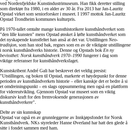
ved Nordenfjeldske Kunstindustrimuseum. Han fikk deretter stilling
som direktør fra 1980, i en alder av 30 år. Fra 2013 har Jan-Lauritz
Opstad virket som seniorforsker i museet. I 1997 mottok Jan-Lauritz
Opstad Trondheim kommunes kulturpris.
På 1970-tallet omtalte mange kunsthistorikere kunsthåndverket som
"den lille kunsten" mens Opstad ønsket å løfte kunsthåndverket som
det nyskapende kunstfeltet han anså at det var. Utstillingen
Neo-
tradisjon
, som han stod bak, regnes som en av de viktigste utstillingene
i norsk kunsthåndverks historie. Denne og Opstads bok
En ny
bevissthet: Norsk kunsthåndverk 1970–1990
fungerer i dag som
viktige referanser for kunsthåndverksfaget.
Kunstskribent André Gali har beskrevet det veldig presist:
"Utstillingen, og boken til Opstad, markerte et høydepunkt for denne
perioden av kunsthåndverkets historie – eller kanskje det er bedre å si
et omdreiningspunkt – en slags oppsummering men også en plattform
for videreutvikling. Gjennom Opstad var museet som en viktig
diskursiv kraft for den fremvoksende generasjonen av
kunsthåndverkere".
Delte av sin kunnskap
Opstad var også en av grunnleggerne av Innkjøpsfondet for Norsk
Kunsthåndverk. NKs styreleder Hanne Øverland har hatt den glede å
sitte i fondet sammen med ham.