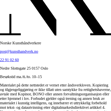
Norske Kunsthåndverkere
post@kunsthandverk.no
22 91 02 60
Nedre Slottsgate 25 0157 Oslo
Besøkstid ma./ti./to. 10–15
Materialet på dette nettstedet er vernet etter åndsverkloven. Kopiering
og tilgjengeliggjøring er ikke tillatt uten samtykke fra rettighetshaverne,
avtale med Kopinor, BONO eller annen forvaltningsorganisasjon eller
etter hjemmel i lov. Forbudet gjelder også trening og annen bruk av
materialet i kunstig intelligens, og innebærer et uttrykkelig forbehold
mot tekst- og datautvinning etter digitalmarkedsdirektivet artikkel 4.