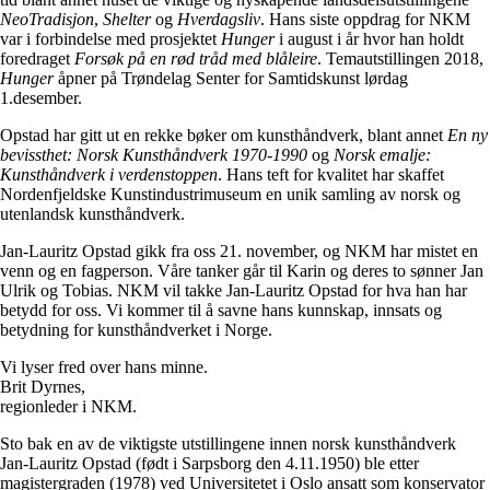
NeoTradisjon
,
Shelter
og
Hverdagsliv
. Hans siste oppdrag for NKM
var i forbindelse med prosjektet
Hunger
i august i år hvor han holdt
foredraget
Forsøk på en rød tråd med blåleire
. Temautstillingen 2018,
Hunger
åpner på Trøndelag Senter for Samtidskunst lørdag
1.desember.
Opstad har gitt ut en rekke bøker om kunsthåndverk, blant annet
En ny
bevissthet: Norsk Kunsthåndverk 1970-1990
og
Norsk emalje:
Kunsthåndverk i verdenstoppen
. Hans teft for kvalitet har skaffet
Nordenfjeldske Kunstindustrimuseum en unik samling av norsk og
utenlandsk kunsthåndverk.
Jan-Lauritz Opstad gikk fra oss 21. november, og NKM har mistet en
venn og en fagperson. Våre tanker går til Karin og deres to sønner Jan
Ulrik og Tobias. NKM vil takke Jan-Lauritz Opstad for hva han har
betydd for oss. Vi kommer til å savne hans kunnskap, innsats og
betydning for kunsthåndverket i Norge.
Vi lyser fred over hans minne.
Brit Dyrnes,
regionleder i NKM.
Sto bak en av de viktigste utstillingene innen norsk kunsthåndverk
Jan-Lauritz Opstad (født i Sarpsborg den 4.11.1950) ble etter
magistergraden (1978) ved Universitetet i Oslo ansatt som konservator