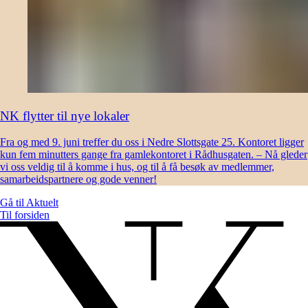
NK flytter til nye lokaler
Fra og med 9. juni treffer du oss i Nedre Slottsgate 25. Kontoret ligger
kun fem minutters gange fra gamlekontoret i Rådhusgaten. – Nå gleder
vi oss veldig til å komme i hus, og til å få besøk av medlemmer,
samarbeidspartnere og gode venner!
Gå til
Aktuelt
Til forsiden