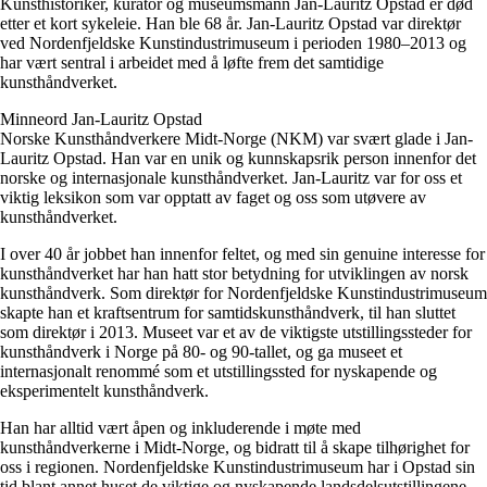
Kunsthistoriker, kurator og museumsmann Jan-Lauritz Opstad er død
etter et kort sykeleie. Han ble 68 år. Jan-Lauritz Opstad var direktør
ved Nordenfjeldske Kunstindustrimuseum i perioden 1980–2013 og
har vært sentral i arbeidet med å løfte frem det samtidige
kunsthåndverket.
Minneord Jan-Lauritz Opstad
Norske Kunsthåndverkere Midt-Norge (NKM) var svært glade i Jan-
Lauritz Opstad. Han var en unik og kunnskapsrik person innenfor det
norske og internasjonale kunsthåndverket. Jan-Lauritz var for oss et
viktig leksikon som var opptatt av faget og oss som utøvere av
kunsthåndverket.
I over 40 år jobbet han innenfor feltet, og med sin genuine interesse for
kunsthåndverket har han hatt stor betydning for utviklingen av norsk
kunsthåndverk. Som direktør for Nordenfjeldske Kunstindustrimuseum
skapte han et kraftsentrum for samtidskunsthåndverk, til han sluttet
som direktør i 2013. Museet var et av de viktigste utstillingssteder for
kunsthåndverk i Norge på 80- og 90-tallet, og ga museet et
internasjonalt renommé som et utstillingssted for nyskapende og
eksperimentelt kunsthåndverk.
Han har alltid vært åpen og inkluderende i møte med
kunsthåndverkerne i Midt-Norge, og bidratt til å skape tilhørighet for
oss i regionen. Nordenfjeldske Kunstindustrimuseum har i Opstad sin
tid blant annet huset de viktige og nyskapende landsdelsutstillingene