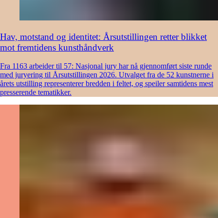
Hav, motstand og identitet: Årsutstillingen retter blikket
mot fremtidens kunsthåndverk
Fra 1163 arbeider til 57: Nasjonal jury har nå gjennomført siste runde
med juryering til Årsutstillingen 2026. Utvalget fra de 52 kunstnerne i
årets utstilling representerer bredden i feltet, og speiler samtidens mest
presserende tematikker.