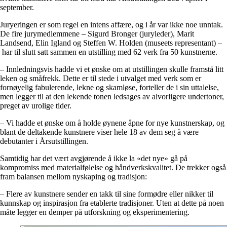
september.
Juryeringen er som regel en intens affære, og i år var ikke noe unntak.
De fire jurymedlemmene – Sigurd Bronger (juryleder), Marit
Landsend, Elin Igland og Steffen W. Holden (museets representant) –
har til slutt satt sammen en utstilling med 62 verk fra 50 kunstnerne.
– Innledningsvis hadde vi et ønske om at utstillingen skulle framstå litt
leken og småfrekk. Dette er til stede i utvalget med verk som er
fornøyelig fabulerende, lekne og skamløse, forteller de i sin uttalelse,
men legger til at den lekende tonen ledsages av alvorligere undertoner,
preget av urolige tider.
– Vi hadde et ønske om å holde øynene åpne for nye kunstnerskap, og
blant de deltakende kunstnere viser hele 18 av dem seg å være
debutanter i Årsutstillingen.
Samtidig har det vært avgjørende å ikke la «det nye» gå på
kompromiss med materialfølelse og håndverkskvalitet. De trekker også
fram balansen mellom nyskaping og tradisjon:
– Flere av kunstnere sender en takk til sine formødre eller nikker til
kunnskap og inspirasjon fra etablerte tradisjoner. Uten at dette på noen
måte legger en demper på utforskning og eksperimentering.