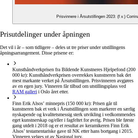
Prisvinnere i Årsutstillingen 2023: (f.v.) Cor
Prisutdelinger under åpningen
Det vil i år – som tidligere – deles ut tre priser under utstillingens
åpningsarrangement. Disse prisene er:
Kunsthåndverkprisen fra Bildende Kunstneres Hjelpefond (200
000 kr):
Kunsthåndverkprisen overrekkes kunstneren bak det
mest markante verket på Årsutstillingen. Prisvinneren avgjøres
av en egen jury. Vinneren får tilbud om utstillingsplass ved
RAM galleri
i Oslo året etter.
Finn Erik Alsos’ minnepris (150 000 kr):
Prisen går til
kunstneren bak et verk i Årsutstillingen som markerer en særlig
nyskapende og kvalitetsmessig sterk utvikling i vedkommendes
eget kunstnerskap og/eller i fagfeltet for øvrig. Prisen ble første
gang utdelt i 2018 og er et resultat av keramikeren Finn Erik
Alsos’ testamentariske gave til NK etter hans bortgang i 2015.
Vinneren velges ut av Nasjonal jury.