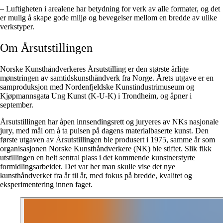
– Luftigheten i arealene har betydning for verk av alle formater, og det
er mulig å skape gode miljø og bevegelser mellom en bredde av ulike
verkstyper.
Om Årsutstillingen
Norske Kunsthåndverkeres Årsutstilling er den største årlige
mønstringen av samtidskunsthåndverk fra Norge. Årets utgave er en
samproduksjon med Nordenfjeldske Kunstindustrimuseum og
Kjøpmannsgata Ung Kunst (K-U-K) i Trondheim, og åpner i
september.
Årsutstillingen har åpen innsendingsrett og juryeres av NKs nasjonale
jury, med mål om å ta pulsen på dagens materialbaserte kunst. Den
første utgaven av Årsutstillingen ble produsert i 1975, samme år som
organisasjonen Norske Kunsthåndverkere (NK) ble stiftet. Slik fikk
utstillingen en helt sentral plass i det kommende kunstnerstyrte
formidlingsarbeidet. Det var her man skulle vise det nye
kunsthåndverket fra år til år, med fokus på bredde, kvalitet og
eksperimentering innen faget.