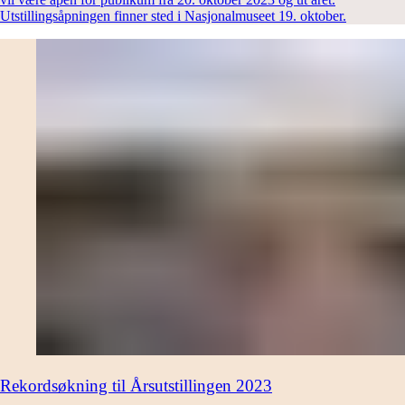
Utstillingsåpningen finner sted i Nasjonalmuseet 19. oktober.
Rekordsøkning til Årsutstillingen 2023