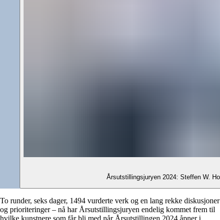
Årsutstillingsjuryen 2024: Steffen W. H
To runder, seks dager, 1494 vurderte verk og en lang rekke diskusjoner
og prioriteringer – nå har Årsutstillingsjuryen endelig kommet frem til
hvilke kunstnere som får bli med når Årsutstillingen 2024 åpner i