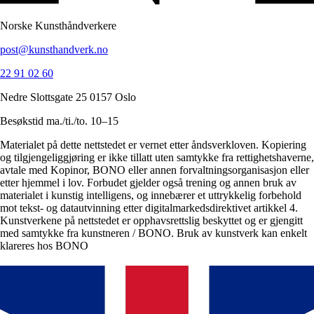
Norske Kunsthåndverkere
post@kunsthandverk.no
22 91 02 60
Nedre Slottsgate 25 0157 Oslo
Besøkstid ma./ti./to. 10–15
Materialet på dette nettstedet er vernet etter åndsverkloven. Kopiering
og tilgjengeliggjøring er ikke tillatt uten samtykke fra rettighetshaverne,
avtale med Kopinor, BONO eller annen forvaltningsorganisasjon eller
etter hjemmel i lov. Forbudet gjelder også trening og annen bruk av
materialet i kunstig intelligens, og innebærer et uttrykkelig forbehold
mot tekst- og datautvinning etter digitalmarkedsdirektivet artikkel 4.
Kunstverkene på nettstedet er opphavsrettslig beskyttet og er gjengitt
med samtykke fra kunstneren / BONO. Bruk av kunstverk kan enkelt
klareres hos BONO