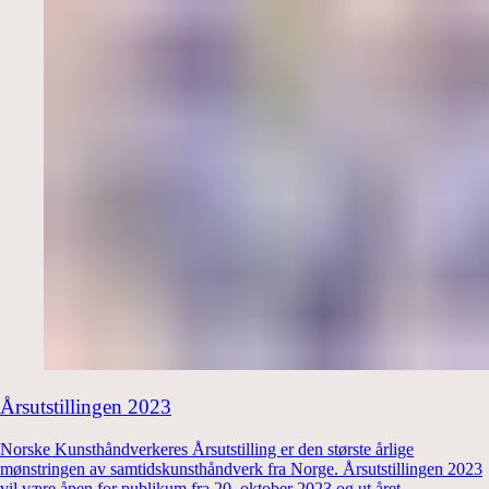
Årsutstillingen 2023
Norske Kunsthåndverkeres Årsutstilling er den største årlige
mønstringen av samtidskunsthåndverk fra Norge. Årsutstillingen 2023
vil være åpen for publikum fra 20. oktober 2023 og ut året.