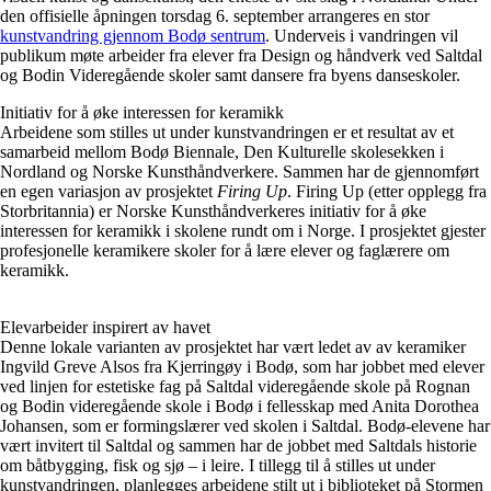
den offisielle åpningen torsdag 6. september arrangeres en stor
kunstvandring gjennom Bodø sentrum
. Underveis i vandringen vil
publikum møte arbeider fra elever fra Design og håndverk ved Saltdal
og Bodin Videregående skoler samt dansere fra byens danseskoler.
Initiativ for å øke interessen for keramikk
Arbeidene som stilles ut under kunstvandringen er et resultat av et
samarbeid mellom Bodø Biennale, Den Kulturelle skolesekken i
Nordland og Norske Kunsthåndverkere. Sammen har de gjennomført
en egen variasjon av prosjektet
Firing Up
. Firing Up (etter opplegg fra
Storbritannia) er Norske Kunsthåndverkeres initiativ for å øke
interessen for keramikk i skolene rundt om i Norge. I prosjektet gjester
profesjonelle keramikere skoler for å lære elever og faglærere om
keramikk.
Elevarbeider inspirert av havet
Denne lokale varianten av prosjektet har vært ledet av av keramiker
Ingvild Greve Alsos fra Kjerringøy i Bodø, som har jobbet med elever
ved linjen for estetiske fag på Saltdal videregående skole på Rognan
og Bodin videregående skole i Bodø i fellesskap med Anita Dorothea
Johansen, som er formingslærer ved skolen i Saltdal. Bodø-elevene har
vært invitert til Saltdal og sammen har de jobbet med Saltdals historie
om båtbygging, fisk og sjø – i leire. ​I tillegg til å stilles ut under
kunstvandringen, planlegges arbeidene stilt ut i biblioteket på Stormen