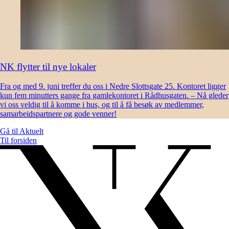
NK flytter til nye lokaler
Fra og med 9. juni treffer du oss i Nedre Slottsgate 25. Kontoret ligger
kun fem minutters gange fra gamlekontoret i Rådhusgaten. – Nå gleder
vi oss veldig til å komme i hus, og til å få besøk av medlemmer,
samarbeidspartnere og gode venner!
Gå til
Aktuelt
Til forsiden