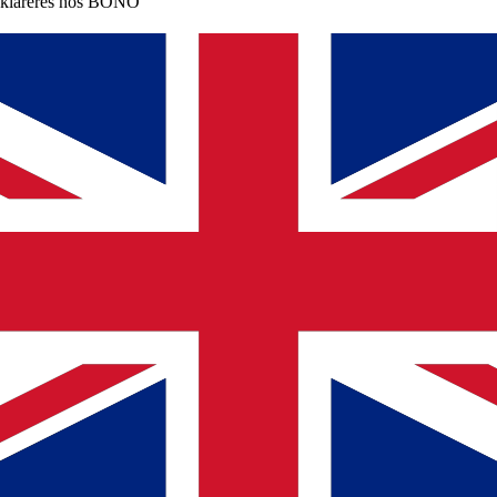
klareres hos BONO