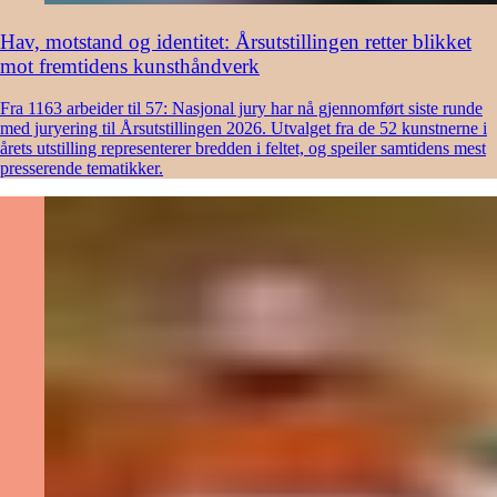
Hav, motstand og identitet: Årsutstillingen retter blikket
mot fremtidens kunsthåndverk
Fra 1163 arbeider til 57: Nasjonal jury har nå gjennomført siste runde
med juryering til Årsutstillingen 2026. Utvalget fra de 52 kunstnerne i
årets utstilling representerer bredden i feltet, og speiler samtidens mest
presserende tematikker.