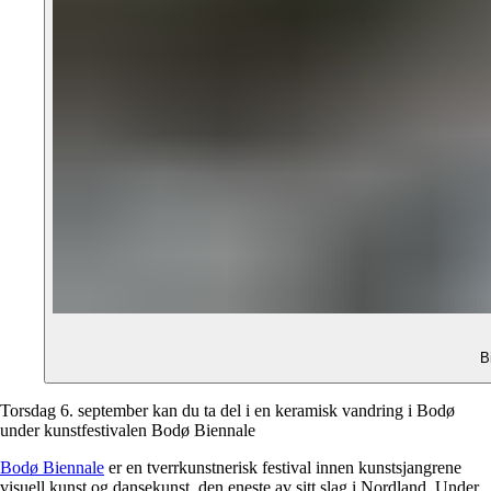
B
Torsdag 6. september kan du ta del i en keramisk vandring i Bodø
under kunstfestivalen Bodø Biennale
Bodø Biennale
er en tverrkunstnerisk festival innen kunstsjangrene
visuell kunst og dansekunst, den eneste av sitt slag i Nordland. Under