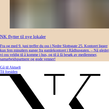
NK flytter til nye lokaler
Fra og med 9. juni treffer du oss i Nedre Slottsgate 25. Kontoret ligger
kun fem minutters gange fra gamlekontoret i Rådhusgaten. – Nå gleder
vi oss veldig til å komme i hus, og til å få besøk av medlemmer,
samarbeidspartnere og gode venner!
Gå til
Aktuelt
Til forsiden