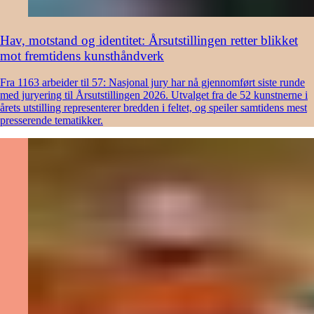
Hav, motstand og identitet: Årsutstillingen retter blikket
mot fremtidens kunsthåndverk
Fra 1163 arbeider til 57: Nasjonal jury har nå gjennomført siste runde
med juryering til Årsutstillingen 2026. Utvalget fra de 52 kunstnerne i
årets utstilling representerer bredden i feltet, og speiler samtidens mest
presserende tematikker.