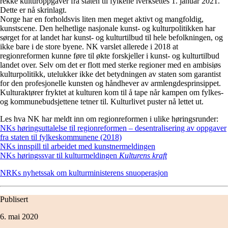
rekke kulturoppgaver fra staten til fylkene iverksettes 1. januar 2021.
Dette er nå skrinlagt.
Norge har en forholdsvis liten men meget aktivt og mangfoldig,
kunstscene. Den helhetlige nasjonale kunst- og kulturpolitikken har
sørget for at landet har kunst- og kulturtilbud til hele befolkningen, og
ikke bare i de store byene. NK varslet allerede i 2018 at
regionreformen kunne føre til økte forskjeller i kunst- og kulturtilbud
landet over. Selv om det er flott med sterke regioner med en ambisiøs
kulturpolitikk, utelukker ikke det betydningen av staten som garantist
for den profesjonelle kunsten og håndhever av armlengdesprinsippet.
Kulturaktører fryktet at kulturen kom til å tape når kampen om fylkes-
og kommunebudsjettene tetner til. Kulturlivet puster nå lettet ut.
Les hva NK har meldt inn om regionreformen i ulike høringsrunder:
NKs høringsuttalelse til regionreformen – desentralisering av oppgaver
fra staten til fylkeskommunene (2018)
NKs innspill til arbeidet med kunstnermeldingen
NKs høringssvar til kulturmeldingen
Kulturens kraft
NRKs nyhetssak om kulturministerens snuoperasjon
Publisert
6. mai 2020