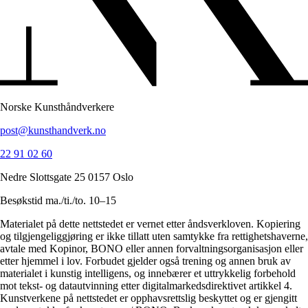
Norske Kunsthåndverkere
post@kunsthandverk.no
22 91 02 60
Nedre Slottsgate 25 0157 Oslo
Besøkstid ma./ti./to. 10–15
Materialet på dette nettstedet er vernet etter åndsverkloven. Kopiering
og tilgjengeliggjøring er ikke tillatt uten samtykke fra rettighetshaverne,
avtale med Kopinor, BONO eller annen forvaltningsorganisasjon eller
etter hjemmel i lov. Forbudet gjelder også trening og annen bruk av
materialet i kunstig intelligens, og innebærer et uttrykkelig forbehold
mot tekst- og datautvinning etter digitalmarkedsdirektivet artikkel 4.
Kunstverkene på nettstedet er opphavsrettslig beskyttet og er gjengitt