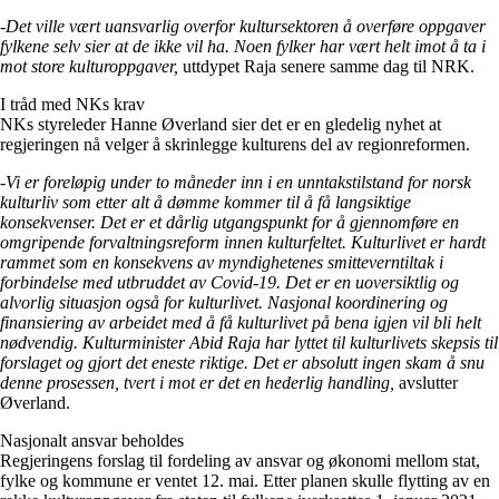
-
Det ville vært uansvarlig overfor kultursektoren å overføre oppgaver
fylkene selv sier at de ikke vil ha. Noen fylker har vært helt imot å ta i
mot store kulturoppgaver,
uttdypet Raja senere samme dag til NRK.
I tråd med NKs krav
NKs styreleder Hanne Øverland sier det er en gledelig nyhet at
regjeringen nå velger å skrinlegge kulturens del av regionreformen.
-Vi er foreløpig under to måneder inn i en unntakstilstand for norsk
kulturliv som etter alt å dømme kommer til å få langsiktige
konsekvenser. Det er et dårlig utgangspunkt for å gjennomføre en
omgripende forvaltningsreform innen kulturfeltet. Kulturlivet er hardt
rammet som en konsekvens av myndighetenes smitteverntiltak i
forbindelse med utbruddet av Covid-19. Det er en uoversiktlig og
alvorlig situasjon også for kulturlivet. Nasjonal koordinering og
finansiering av arbeidet med å få kulturlivet på bena igjen vil bli helt
nødvendig. Kulturminister Abid Raja har lyttet til kulturlivets skepsis til
forslaget og gjort det eneste riktige. Det er absolutt ingen skam å snu
denne prosessen, tvert i mot er det en hederlig handling,
avslutter
Øverland.
Nasjonalt ansvar beholdes
Regjeringens forslag til fordeling av ansvar og økonomi mellom stat,
fylke og kommune er ventet 12. mai. Etter planen skulle flytting av en