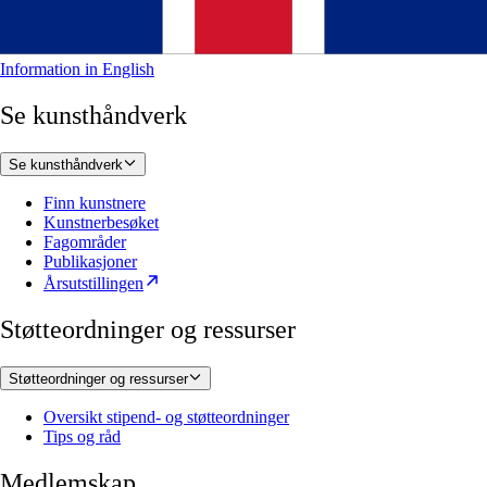
Information in English
Se kunsthåndverk
Se kunsthåndverk
Finn kunstnere
Kunstnerbesøket
Fagområder
Publikasjoner
Årsutstillingen
Støtteordninger og ressurser
Støtteordninger og ressurser
Oversikt stipend- og støtteordninger
Tips og råd
Medlemskap