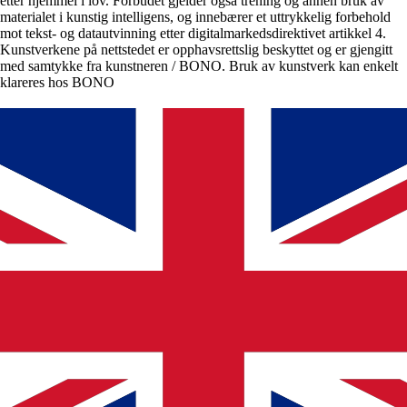
etter hjemmel i lov. Forbudet gjelder også trening og annen bruk av
materialet i kunstig intelligens, og innebærer et uttrykkelig forbehold
mot tekst- og datautvinning etter digitalmarkedsdirektivet artikkel 4.
Kunstverkene på nettstedet er opphavsrettslig beskyttet og er gjengitt
med samtykke fra kunstneren / BONO. Bruk av kunstverk kan enkelt
klareres hos BONO