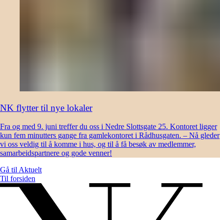
NK flytter til nye lokaler
Fra og med 9. juni treffer du oss i Nedre Slottsgate 25. Kontoret ligger
kun fem minutters gange fra gamlekontoret i Rådhusgaten. – Nå gleder
vi oss veldig til å komme i hus, og til å få besøk av medlemmer,
samarbeidspartnere og gode venner!
Gå til
Aktuelt
Til forsiden