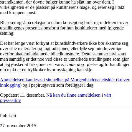
strandkanten, der dovne bølger kunne ha slått inn over dem. I
virkeligheten er de plassert på kunstnerens mage, og rører seg i takt
med kroppens pust.
Bhar ser også på relasjon mellom konsept og bruk og reflekterer over
utstillingenes presentasjonsform før hun konkluderer med følgende
setning:
Det har lenge vært forkynt at kunsthåndverkere ikke bør skamme seg
over sine materialer og fagtradisjoner, eller føle seg mindreverdige
overfor akademiutdannede billedkunstnere. Dette stemmer utvilsomt,
men samtidig er det noe ved disse to utmerkede utstillingene som gjør
at jeg ønsker at friksjonen vil vare.
Underdog
-følelse og forhandlinger
om makt er en trykkoker hvor nyskaping kan skje.
Anmeldelsen kan leses i sin helhet på Morgenbladets nettsider (krever
innlogging)
og i papirutgaven som foreligger i dag.
Oppdatert 11. desember.
Nå kan du finne anmeldelsen i vårt
pressearkiv
Publisert
27. november 2015