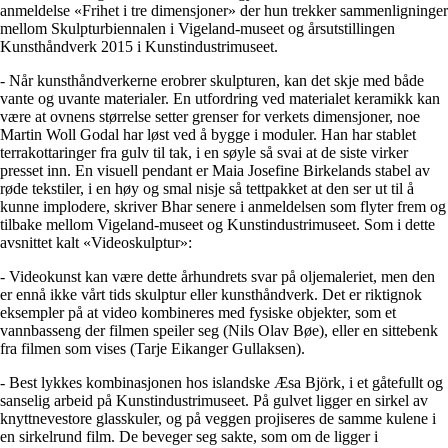
anmeldelse «Frihet i tre dimensjoner» der hun trekker sammenligninger
mellom Skulpturbiennalen i Vigeland-museet og årsutstillingen
Kunsthåndverk 2015 i Kunstindustrimuseet.
- Når kunsthåndverkerne erobrer skulpturen, kan det skje med både
vante og uvante materialer. En utfordring ved materialet keramikk kan
være at ovnens størrelse setter grenser for verkets dimensjoner, noe
Martin Woll Godal har løst ved å bygge i moduler. Han har stablet
terrakottaringer fra gulv til tak, i en søyle så svai at de siste virker
presset inn. En visuell pendant er Maia Josefine Birkelands stabel av
røde tekstiler, i en høy og smal nisje så tettpakket at den ser ut til å
kunne implodere, skriver Bhar senere i anmeldelsen som flyter frem og
tilbake mellom Vigeland-museet og Kunstindustrimuseet. Som i dette
avsnittet kalt «Videoskulptur»:
- Videokunst kan være dette århundrets svar på oljemaleriet, men den
er ennå ikke vårt tids skulptur eller kunsthåndverk. Det er riktignok
eksempler på at video kombineres med fysiske objekter, som et
vannbasseng der filmen speiler seg (Nils Olav Bøe), eller en sittebenk
fra filmen som vises (Tarje Eikanger Gullaksen).
- Best lykkes kombinasjonen hos islandske Æsa Björk, i et gåtefullt og
sanselig arbeid på Kunstindustrimuseet. På gulvet ligger en sirkel av
knyttnevestore glasskuler, og på veggen projiseres de samme kulene i
en sirkelrund film. De beveger seg sakte, som om de ligger i