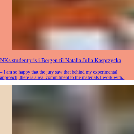
NKs studentpris i Bergen til Natalia Julia Kasprzycka
– I am so happy that the jury saw that behind my experimental
approach, there is a real commitment to the materials I work with.