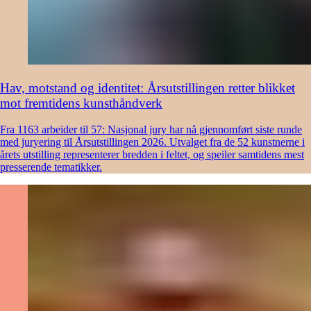
Hav, motstand og identitet: Årsutstillingen retter blikket
mot fremtidens kunsthåndverk
Fra 1163 arbeider til 57: Nasjonal jury har nå gjennomført siste runde
med juryering til Årsutstillingen 2026. Utvalget fra de 52 kunstnerne i
årets utstilling representerer bredden i feltet, og speiler samtidens mest
presserende tematikker.