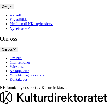
Øvrig
Aktuelt
Fagpolitikk
Meld inn til NKs nyhetsbrev
Nyhetsbrev
Om oss
Om oss
Om NK
NKs regioner
Våre ansatte
Årsrapporter
Vedtekter og personvern
Kontakt oss
NK formidling er støttet av
Kulturdirektoratet