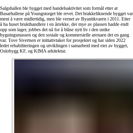
Salgshallen ble bygget med handelsaktivitet som formål etter at
Basarhallene på Youngstorget ble revet. Det brakkeliknende bygget var
ment å være midlertidig, men ble vernet av Byantikvaren i 2011. Etter
å ha huset brukthandlere i en årrekke, der mye av plassen hadde endt
opp som lager, jobbes det nå for å blåse nytt liv i den unike
bygningsmassen og den sosiale og kommersielle arenaen det en gang
var. Tove Sivertsen er initiativtaker for prosjektet og har siden 2022
ledet rehabiliteringen og utviklingen i samarbeid med eier av bygget,
Oslobygg KF, og KIMA arkitektur.