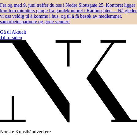
Fra og med 9. juni treffer du oss i Nedre Slottsgate 25. Kontoret ligger
kun fem minutters gange fra gamlekontoret i Rådhusgaten. – Nå gleder
vi oss veldig til å komme i hus, og til å få besøk av medlemmer,
samarbeidspartnere og gode venner!
Gå til
Aktuelt
Til forsiden
Norske Kunsthåndverkere