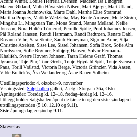
Achim Winter, Louise Herreria Evensen, Madelen Isa Lindgren,
Malene Økland, Malin Håvarstein Nilsen, Mari Bjørge, Mari Ulland,
Maria Joanna Juchnowska, Marte Dahl, Marthe Elise Stramrud,
Martina Propers, Matilde Wedzicha, May Bente Aronsen, Mette Strøm,
Mingshu Li, Mingxuan Tan, Mona Strand, Nanna Melland, Nellie
Jonsson, Nora Hultén Törnerud, Pernille Sørlie, Poul Johannes Jensen,
Pål Roland Janssen, Randi Hartmann, Randi Redtrøen, Renate Dahl,
Rosanna Vibe, Sara Skotte, Sarah Honeyman, Sigrunn Aune, Silja
Christine Axelsen, Sisse Lee, Sissel Johansen, Sofia Brox, Sofie Alm
Nordsveen, Sofie Brønner, Solbjørg Hansen, Solvor Fermann-
Khalifeh, Sverre Høvren Johnsen, Taran Helene Graff, Thomas
Jøranson, Toje Plur, Tone Ørvik, Tonje Høydahl Sørli, Tonje Svenson
Paus, Torill Vrålstad, Victoria Berge, Victoria Grünzler, Vida Aasen,
Vilde Brattekås, Åsa Wellander og Åsne Raaen Solheim.
Utstillingsperiode: 4. oktober–9. november
Visningssted:
Salgshallen
galleri, 2. etg i Storgata 36a, Oslo
Åpningstider: Torsdag kl. 12–18, fredag–lørdag kl. 12–16.
I tillegg holder Salgshallen åpent de første to og den siste søndagen i
utstillingsperioden (5.10, 12.10 og 9.11).
Siste åpningsdag er søndag 9.11.
Skrevet av