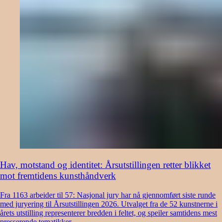
Hav, motstand og identitet: Årsutstillingen retter blikket
mot fremtidens kunsthåndverk
Fra 1163 arbeider til 57: Nasjonal jury har nå gjennomført siste runde
med juryering til Årsutstillingen 2026. Utvalget fra de 52 kunstnerne i
årets utstilling representerer bredden i feltet, og speiler samtidens mest
presserende tematikker.