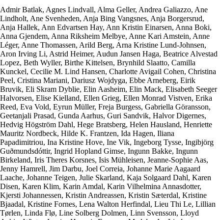
Admir Batlak, Agnes Lindvall, Alma Geller, Andrea Galiazzo, Ane
Lindholt, Ane Svenheden, Anja Bing Vangsnes, Anja Borgersrud,
Anja Hallek, Ann Edvartsen Hay, Ann Kristin Einarsen, Anna Boki,
Anna Gjendem, Anna Riksheim Melbye, Anne Kari Amstein, Anne
Léger, Anne Thomassen, Arild Berg, Arna Kristine Lund-Johnsen,
Aron Irving Li, Astrid Heimer, Audun Jansen Haga, Beatrice Alvestad
Lopez, Beth Wyller, Birthe Kittelsen, Brynhild Slaatto, Camilla
Kunckel, Cecilie M. Lind Hansen, Charlotte Avigail Cohen, Christina
Peel, Cristina Mariani, Dariusz Wojdyga, Ebbe Arneberg, Eirik
Bruvik, Eli Skram Dyblie, Elin Aasheim, Elin Mack, Elisabeth Seeger
Halvorsen, Elise Kielland, Ellen Grieg, Ellen Monrad Vistven, Erika
Reed, Eva Vold, Eyrun Müller, Freja Burgess, Gabriella Göransson,
Geetanjali Prasad, Gunda Aarhus, Guri Sandvik, Halvor Digernes,
Hedvig Högström Dahl, Hege Bratsberg, Helen Hausland, Henriette
Mauritz Nordbeck, Hilde K. Frantzen, Ida Hagen, Iliana
Papadimitriou, Ina Kristine Hove, Ine Vik, Ingeborg Tysse, Ingibjörg
Guðmundsdóttir, Ingrid Hopland Gimse, Ingunn Bakke, Ingunn
Birkeland, Iris Theres Korsnes, Isis Mühleisen, Jeanne-Sophie Aas,
Jenny Hamrell, Jim Darbu, Joel Correia, Johanne Marie Aagaard
Laache, Johanne Teigen, Julie Skarland, Kaja Solgaard Dahl, Karen
Disen, Karen Klim, Karin Amdal, Karin Vilhelmina Annasdotter,
Kjersti Johannessen, Kristin Andreassen, Kristin Sæterdal, Kristine
Bjaadal, Kristine Fornes, Lena Walton Herfindal, Lieu Thi Le, Lillian
Tørlen, Linda Flø, Line Solberg Dolmen, Linn Svensson, Lloyd