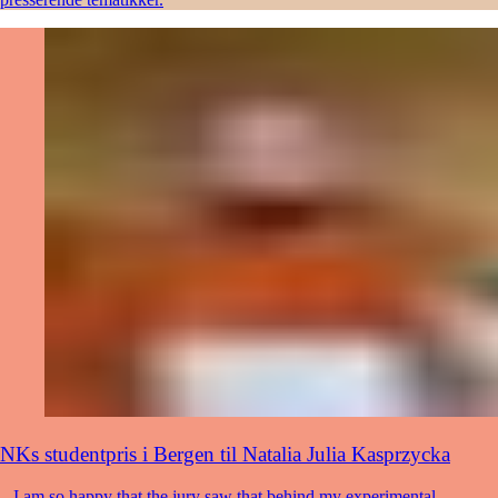
NKs studentpris i Bergen til Natalia Julia Kasprzycka
– I am so happy that the jury saw that behind my experimental