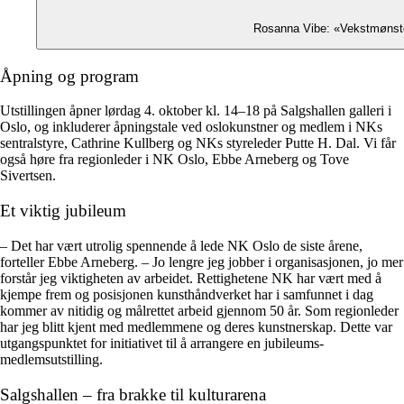
Rosanna Vibe: «Vekstmønster,
Åpning og program
Utstillingen åpner lørdag 4. oktober kl. 14–18 på Salgshallen galleri i
Oslo, og inkluderer åpningstale ved oslokunstner og medlem i NKs
sentralstyre, Cathrine Kullberg og NKs styreleder Putte H. Dal. Vi får
også høre fra regionleder i NK Oslo, Ebbe Arneberg og Tove
Sivertsen.
Et viktig jubileum
– Det har vært utrolig spennende å lede NK Oslo de siste årene,
forteller Ebbe Arneberg. – Jo lengre jeg jobber i organisasjonen, jo mer
forstår jeg viktigheten av arbeidet. Rettighetene NK har vært med å
kjempe frem og posisjonen kunsthåndverket har i samfunnet i dag
kommer av nitidig og målrettet arbeid gjennom 50 år. Som regionleder
har jeg blitt kjent med medlemmene og deres kunstnerskap. Dette var
utgangspunktet for initiativet til å arrangere en jubileums-
medlemsutstilling.
Salgshallen – fra brakke til kulturarena