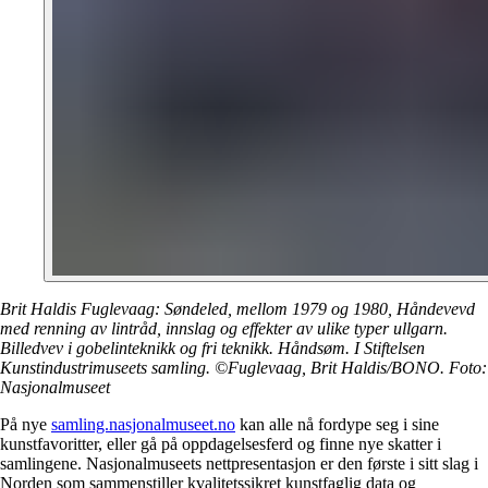
Brit Haldis Fuglevaag: Søndeled, mellom 1979 og 1980, Håndevevd
med renning av lintråd, innslag og effekter av ulike typer ullgarn.
Billedvev i gobelinteknikk og fri teknikk. Håndsøm. I Stiftelsen
Kunstindustrimuseets samling. ©Fuglevaag, Brit Haldis/BONO. Foto:
Nasjonalmuseet
På nye
samling.nasjonalmuseet.no
kan alle nå fordype seg i sine
kunstfavoritter, eller gå på oppdagelsesferd og finne nye skatter i
samlingene. Nasjonalmuseets nettpresentasjon er den første i sitt slag i
Norden som sammenstiller kvalitetssikret kunstfaglig data og