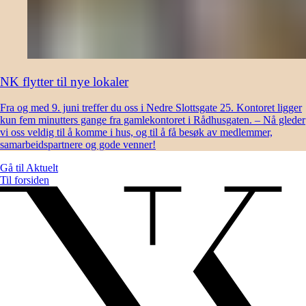
NK flytter til nye lokaler
Fra og med 9. juni treffer du oss i Nedre Slottsgate 25. Kontoret ligger
kun fem minutters gange fra gamlekontoret i Rådhusgaten. – Nå gleder
vi oss veldig til å komme i hus, og til å få besøk av medlemmer,
samarbeidspartnere og gode venner!
Gå til
Aktuelt
Til forsiden