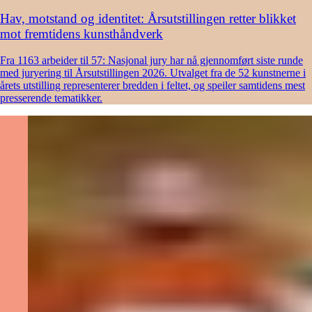
Hav, motstand og identitet: Årsutstillingen retter blikket
mot fremtidens kunsthåndverk
Fra 1163 arbeider til 57: Nasjonal jury har nå gjennomført siste runde
med juryering til Årsutstillingen 2026. Utvalget fra de 52 kunstnerne i
årets utstilling representerer bredden i feltet, og speiler samtidens mest
presserende tematikker.