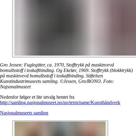
Gro Jessen: Fuglegitter, ca. 1970, Stofftrykk på maskinvevd
bomullsstoff i toskaftbinding. Og Ekeløv, 1969. Stofftrykk (blokktrykk)
på maskinvevd bomullsstoff i toskaftbinding. Stiftelsen
Kunstindustrimuseets samling. ©Jessen, Gro/BONO. Foto:
Najsonalmuseet
Nedenfor følger et lite utvalg hentet fra
http://samling.nasjonalmuseet.no/no/term/name/Kunsthåndverk
Nasjonalmuseets samling