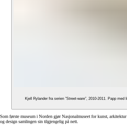
Kjell Rylander fra serien ”Street-ware”, 2010-2011. Papp med limt støpt porselen. I Nasjonalmuseets samling. ©Rylander, Kjell/BONO. Foto: Nasjonalmuseet. Alle bildene i denne artikkelen er hentet fra
Som første museum i Norden gjør Nasjonalmuseet for kunst, arkitektur
og design samlingen sin tilgjengelig på nett.