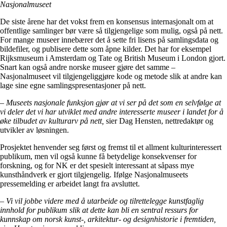
Nasjonalmuseet
De siste årene har det vokst frem en konsensus internasjonalt om at
offentlige samlinger bør være så tilgjengelige som mulig, også på nett.
For mange museer innebærer det å sette fri lisens på samlingsdata og
bildefiler, og publisere dette som åpne kilder. Det har for eksempel
Rijksmuseum i Amsterdam og Tate og British Museum i London gjort.
Snart kan også andre norske museer gjøre det samme –
Nasjonalmuseet vil tilgjengeliggjøre kode og metode slik at andre kan
lage sine egne samlingspresentasjoner på nett.
–
Museets nasjonale funksjon gjør at vi ser på det som en selvfølge at
vi deler det vi har utviklet med andre interesserte museer i landet for å
øke tilbudet av kulturarv på nett,
sier Dag Hensten, nettredaktør og
utvikler av løsningen.
Prosjektet henvender seg først og fremst til et allment kulturinteressert
publikum, men vil også kunne få betydelige konsekvenser for
forskning, og for NK er det spesielt interessant at såpass mye
kunsthåndverk er gjort tilgjengelig. Ifølge Nasjonalmuseets
pressemelding er arbeidet langt fra avsluttet.
–
Vi vil jobbe videre med å utarbeide og tilrettelegge kunstfaglig
innhold for publikum slik at dette kan bli en sentral ressurs for
kunnskap om norsk kunst-, arkitektur- og designhistorie i fremtiden,