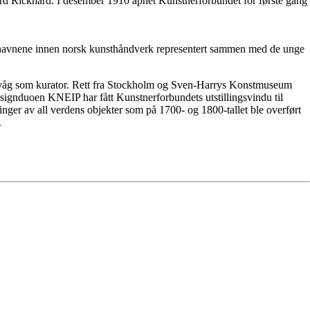
 Rickhard. I desember 1910 åpnet Kunstnerforbundet for første gang
oppnavnene innen norsk kunsthåndverk representert sammen med de unge
insvåg som kurator. Rett fra Stockholm og Sven-Harrys Konstmuseum
ignduoen KNEIP har fått Kunstnerforbundets utstillingsvindu til
nger av all verdens objekter som på 1700- og 1800-tallet ble overført
.