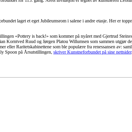
det for 115. gang. Årets invitasjon er tegnet av kunstneren Leonard
orbundet laget et eget Jubileumsrom i salene i andre etasje. Her er t
utstillingen «Pottery is back!» som kommer på nyåret med Gjertrud Ste
Stian Korntved Ruud og Jørgen Platou Willumsen som sammen utgjør des
er eller Raritetskabinettene som ble populære fra renessansen av: samli
ly Spoon på Årsutstillingen,
skriver Kunstneforbundet på sine nettsider