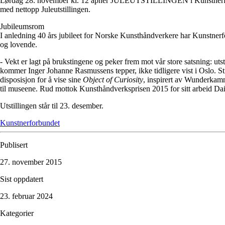
Lørdag 28. november kl. 12 åpner JULEUTSTILLINGEN i Kunstnerforbun
med nettopp Juleutstillingen.
Jubileumsrom
I anledning 40 års jubileet for Norske Kunsthåndverkere har Kunstnerf
og lovende.
- Vekt er lagt på brukstingene og peker frem mot vår store satsning: 
kommer Inger Johanne Rasmussens tepper, ikke tidligere vist i Oslo. 
disposisjon for å vise sine
Object of Curiosity
, inspirert av Wunderkamm
til museene. Rud mottok Kunsthåndverksprisen 2015 for sitt arbeid Dai
Utstillingen står til 23. desember.
Kunstnerforbundet
Publisert
27. november 2015
Sist oppdatert
23. februar 2024
Kategorier