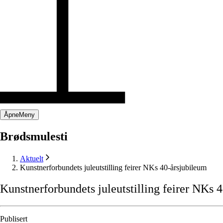
Åpne
Meny
Brødsmulesti
Aktuelt
Kunstnerforbundets juleutstilling feirer NKs 40-årsjubileum
Kunstnerforbundets
juleutstilling
feirer
NKs
4
Publisert