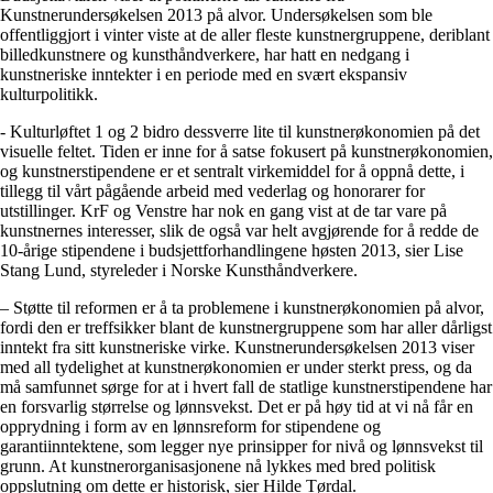
Kunstnerundersøkelsen 2013 på alvor. Undersøkelsen som ble
offentliggjort i vinter viste at de aller fleste kunstnergruppene, deriblant
billedkunstnere og kunsthåndverkere, har hatt en nedgang i
kunstneriske inntekter i en periode med en svært ekspansiv
kulturpolitikk.
- Kulturløftet 1 og 2 bidro dessverre lite til kunstnerøkonomien på det
visuelle feltet. Tiden er inne for å satse fokusert på kunstnerøkonomien,
og kunstnerstipendene er et sentralt virkemiddel for å oppnå dette, i
tillegg til vårt pågående arbeid med vederlag og honorarer for
utstillinger. KrF og Venstre har nok en gang vist at de tar vare på
kunstnernes interesser, slik de også var helt avgjørende for å redde de
10-årige stipendene i budsjettforhandlingene høsten 2013, sier Lise
Stang Lund, styreleder i Norske Kunsthåndverkere.
– Støtte til reformen er å ta problemene i kunstnerøkonomien på alvor,
fordi den er treffsikker blant de kunstnergruppene som har aller dårligst
inntekt fra sitt kunstneriske virke. Kunstnerundersøkelsen 2013 viser
med all tydelighet at kunstnerøkonomien er under sterkt press, og da
må samfunnet sørge for at i hvert fall de statlige kunstnerstipendene har
en forsvarlig størrelse og lønnsvekst. Det er på høy tid at vi nå får en
opprydning i form av en lønnsreform for stipendene og
garantiinntektene, som legger nye prinsipper for nivå og lønnsvekst til
grunn. At kunstnerorganisasjonene nå lykkes med bred politisk
oppslutning om dette er historisk, sier Hilde Tørdal.