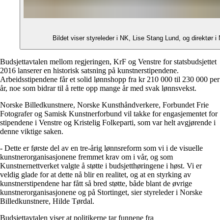
Bildet viser styreleder i NK, Lise Stang Lund, og direktør 
Budsjettavtalen mellom regjeringen, KrF og Venstre for statsbudsjettet
2016 lanserer en historisk satsning på kunstnerstipendene.
Arbeidsstipendene får et solid lønnshopp fra kr 210 000 til 230 000 per
år, noe som bidrar til å rette opp mange år med svak lønnsvekst.
Norske Billedkunstnere, Norske Kunsthåndverkere, Forbundet Frie
Fotografer og Samisk Kunstnerforbund vil takke for engasjementet for
stipendene i Venstre og Kristelig Folkeparti, som var helt avgjørende i
denne viktige saken.
- Dette er første del av en tre-årig lønnsreform som vi i de visuelle
kunstnerorganisasjonene fremmet krav om i vår, og som
Kunstnernettverket valgte å støtte i budsjetthøringene i høst. Vi er
veldig glade for at dette nå blir en realitet, og at en styrking av
kunstnerstipendene har fått så bred støtte, både blant de øvrige
kunstnerorganisasjonene og på Stortinget, sier styreleder i Norske
Billedkunstnere, Hilde Tørdal.
Budsjettavtalen viser at politikerne tar funnene fra