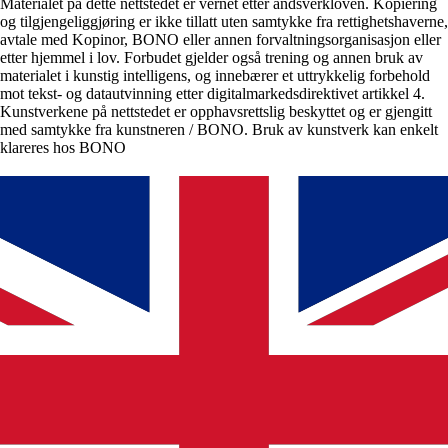
Materialet på dette nettstedet er vernet etter åndsverkloven. Kopiering
og tilgjengeliggjøring er ikke tillatt uten samtykke fra rettighetshaverne,
avtale med Kopinor, BONO eller annen forvaltningsorganisasjon eller
etter hjemmel i lov. Forbudet gjelder også trening og annen bruk av
materialet i kunstig intelligens, og innebærer et uttrykkelig forbehold
mot tekst- og datautvinning etter digitalmarkedsdirektivet artikkel 4.
Kunstverkene på nettstedet er opphavsrettslig beskyttet og er gjengitt
med samtykke fra kunstneren / BONO. Bruk av kunstverk kan enkelt
klareres hos BONO