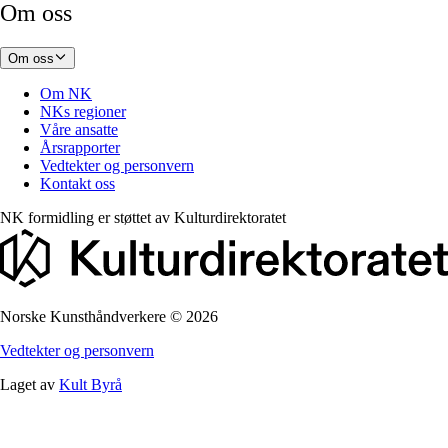
Om oss
Om oss
Om NK
NKs regioner
Våre ansatte
Årsrapporter
Vedtekter og personvern
Kontakt oss
NK formidling er støttet av
Kulturdirektoratet
Norske Kunsthåndverkere
©
2026
Vedtekter og personvern
Laget av
Kult Byrå