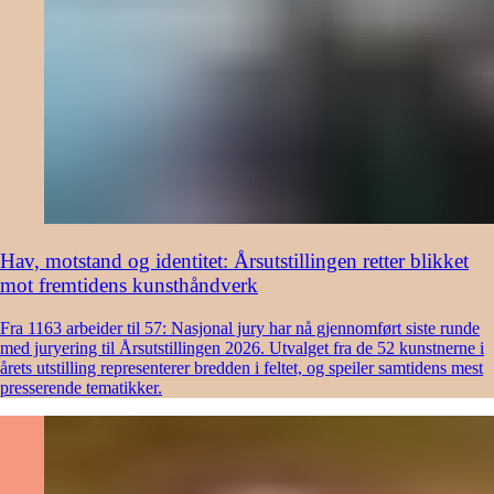
Hav, motstand og identitet: Årsutstillingen retter blikket
mot fremtidens kunsthåndverk
Fra 1163 arbeider til 57: Nasjonal jury har nå gjennomført siste runde
med juryering til Årsutstillingen 2026. Utvalget fra de 52 kunstnerne i
årets utstilling representerer bredden i feltet, og speiler samtidens mest
presserende tematikker.