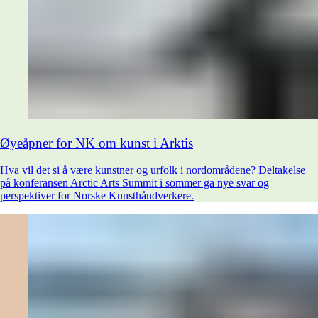
Øyeåpner for NK om kunst i Arktis
Hva vil det si å være kunstner og urfolk i nordområdene? Deltakelse
på konferansen Arctic Arts Summit i sommer ga nye svar og
perspektiver for Norske Kunsthåndverkere.