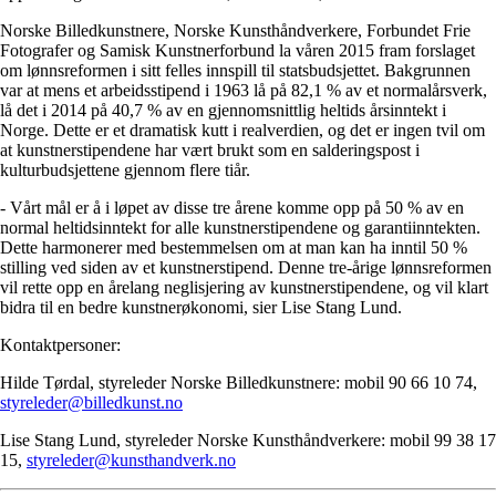
Norske Billedkunstnere, Norske Kunsthåndverkere, Forbundet Frie
Fotografer og Samisk Kunstnerforbund la våren 2015 fram forslaget
om lønnsreformen i sitt felles innspill til statsbudsjettet. Bakgrunnen
var at mens et arbeidsstipend i 1963 lå på 82,1 % av et normalårsverk,
lå det i 2014 på 40,7 % av en gjennomsnittlig heltids årsinntekt i
Norge. Dette er et dramatisk kutt i realverdien, og det er ingen tvil om
at kunstnerstipendene har vært brukt som en salderingspost i
kulturbudsjettene gjennom flere tiår.
- Vårt mål er å i løpet av disse tre årene komme opp på 50 % av en
normal heltidsinntekt for alle kunstnerstipendene og garantiinntekten.
Dette harmonerer med bestemmelsen om at man kan ha inntil 50 %
stilling ved siden av et kunstnerstipend. Denne tre-årige lønnsreformen
vil rette opp en årelang neglisjering av kunstnerstipendene, og vil klart
bidra til en bedre kunstnerøkonomi, sier Lise Stang Lund.
Kontaktpersoner:
Hilde Tørdal, styreleder Norske Billedkunstnere: mobil 90 66 10 74,
styreleder@billedkunst.no
Lise Stang Lund, styreleder Norske Kunsthåndverkere: mobil 99 38 17
15,
styreleder@kunsthandverk.no