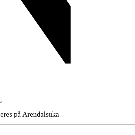
ka
teres
på
Arendalsuka