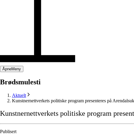
Åpne
Meny
Brødsmulesti
Aktuelt
Kunstnernettverkets politiske program presenteres på Arendalsu
Kunstnernettverkets
politiske
program
presen
Publisert