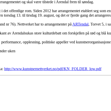
arrangementet og skal være tilstede i Arendal frem til søndag.
batt i det offentlige rom. Siden 2012 har arrangementet etablert seg som 
len torsdag
13. til tirsdag 19. august
, og det er fjerde gang det arrangeres
and nr 76). Nettverket har to arrangementer på
ARTendal
, Torvet 5, i
rkant av Arendalsukas store kulturdebatt om forskjellen på rød og blå kul
 performance, opplesning, politiske appeller ved kunstnerorganisasjone
under uken
ka:
http://www.kunstnernettverket.no/pdf/KN_FOLDER_low.pdf