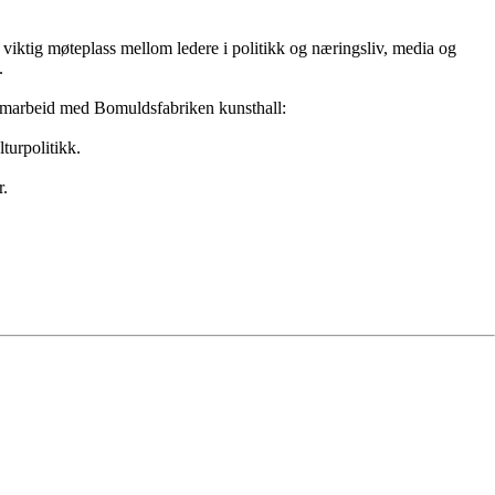
en viktig møteplass mellom ledere i politikk og næringsliv, media og
.
 samarbeid med
Bomuldsfabriken kunsthall
:
turpolitikk.
r.