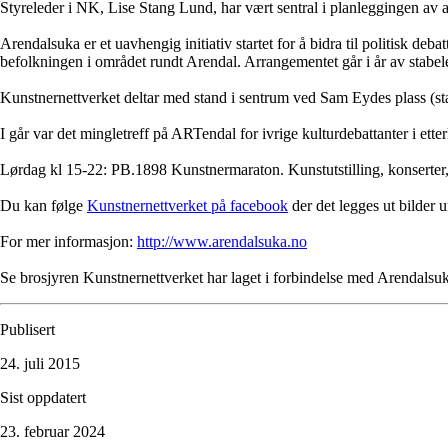
Styreleder i NK,
Lise Stang Lund
, har vært sentral i planleggingen av 
Arendalsuka er et uavhengig initiativ startet for å bidra til politisk de
befolkningen i området rundt Arendal. Arrangementet går i år av stabe
Kunstnernettverket
deltar med stand i sentrum ved Sam Eydes plass (st
I går var det mingletreff på ARTendal for ivrige kulturdebattanter i ette
Lørdag kl 15-22
: PB.1898 Kunstnermaraton. Kunstutstilling, konserter,
Du kan følge
Kunstnernettverket på facebook
der det legges ut bilder 
For mer informasjon:
http://www.arendalsuka.no
Se brosjyren Kunstnernettverket har laget i forbindelse med Arendalsu
Publisert
24. juli 2015
Sist oppdatert
23. februar 2024