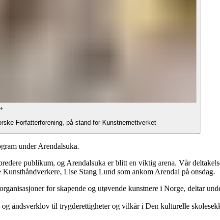
ske Forfatterforening, på stand for Kunstnernettverket
program under Arendalsuka.
bredere publikum, og Arendalsuka er blitt en viktig arena. Vår deltakelse
orske Kunsthåndverkere, Lise Stang Lund som ankom Arendal på onsdag.
organisasjoner for skapende og utøvende kunstnere i Norge, deltar und
 og åndsverklov til trygderettigheter og vilkår i Den kulturelle skolesek