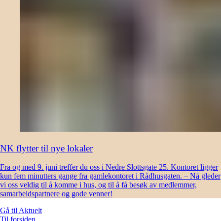
NK flytter til nye lokaler
Fra og med 9. juni treffer du oss i Nedre Slottsgate 25. Kontoret ligger
kun fem minutters gange fra gamlekontoret i Rådhusgaten. – Nå gleder
vi oss veldig til å komme i hus, og til å få besøk av medlemmer,
samarbeidspartnere og gode venner!
Gå til
Aktuelt
Til forsiden