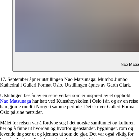
Nao Matsu
17. September åpner utstillingen Nao Matsunaga: Mumbo Jumbo
Kathedral i Galleri Format Oslo. Utstillingen åpnes av Garth Clark.
Utstillingen består av en serie verker som er inspirert av et opphold
Nao Mat­su­na­ga
har hatt ved Kunsthøyskolen i Oslo i år, og av en reise
han gjorde rundt i Norge i samme periode. Det skriver Galleri Format
Oslo på sine nettsider.
Målet for reisen var å fordype seg i det norske samfunnet og kulturen
her og å finne ut hvordan og hvorfor gjenstander, bygninger, rom og
levende ting ser ut og kjennes ut som de gjør. Det var også viktig for