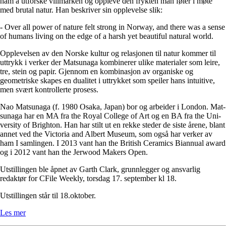
ham å utforske villmarken og oppleve den frykten man føler i møte
med brutal natur. Han beskriver sin opplevelse slik:
- Over all power of na­tu­re felt strong in Nor­way, and the­re was a sen­se
of hu­mans li­ving on the edge of a harsh yet beaut­i­ful na­tu­ral world.
Opplevelsen av den Norske kultur og relasjonen til natur kommer til
uttrykk i verker der Mat­su­naga kombinerer ulike materialer som leire,
tre, stein og papir. Gjennom en kombinasjon av organiske og
geometriske skapes en dualitet i uttrykket som speiler hans intuitive,
men svært kontrollerte prosess.
Nao Mat­su­naga (f. 1980 Osa­ka, Ja­pan) bor og arbeider i Lon­don. Mat­
su­naga har en MA fra the Royal Col­le­ge of Art og en BA fra the Uni­
ver­sity of Brighton. Han har stilt ut en rekke steder de siste årene, blant
annet ved the Victoria and Albert Museum, som også har verker av
ham I samlingen. I 2013 vant han the Bri­tish Ce­ra­mics Bian­nu­al award
og i 2012 vant han the Jer­wood Ma­kers Open.
Utstillingen ble åpnet av Garth Clark, grunnlegger og ansvarlig
redaktør for CFile Weekly, torsdag 17. september kl 18.
Utstillingen står til 18.oktober.
Les mer