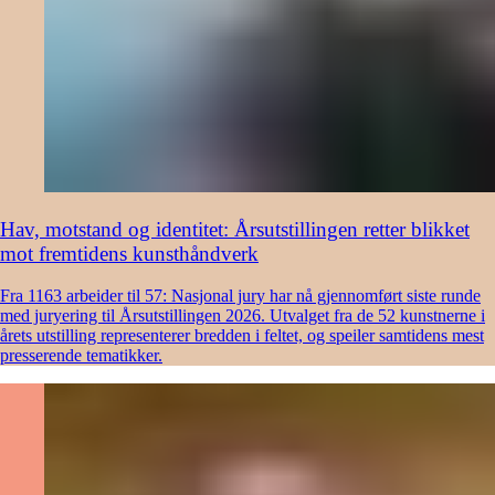
Hav, motstand og identitet: Årsutstillingen retter blikket
mot fremtidens kunsthåndverk
Fra 1163 arbeider til 57: Nasjonal jury har nå gjennomført siste runde
med juryering til Årsutstillingen 2026. Utvalget fra de 52 kunstnerne i
årets utstilling representerer bredden i feltet, og speiler samtidens mest
presserende tematikker.