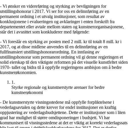
- Vi ønsker en videreføring og styrking av bevilgningen for
utstillingshonorar i 2017. Vi ser for oss en delinnføring av en
permanent ordning i et utvalg institusjoner, som resultat av
konklusjonene i evalueringen og avklaringer i enten forskrift fra
departementet eller avtale mellom staten og kunstnerorganisasjonene,
står det i avsnittet som konkluderer med følgende:
- Vi foreslår en styrking av posten med 2 mill. kr til totalt 8 mill. kr i
2017, og at disse midlene anvendes til en delinnføring av en
fullfinansiert utstillingshonorarordning. En innfasing av
utstillingshonorar som permanent ordning vil gi denne regjeringen et
solid eierskap til den viktigste reformen på det visuelle kunstfeltet siden
1970- tallet og bidra til å oppfylle regjeringens ambisjon om å bedre
kunstnerøkonomien.
1
.
Styrke regionale og kunstnerstyrte arenaer for bedre
kunstnerøkonomi
- De kunstnerstyrte visningsstedene må oppfylle forpliktelsene i
vederlagsavtalen og dette krever for endel institusjoner en kraftig
oppjustering av vederlagsbudsjettene. Dette er institusjoner som i liten
grad har mulighet til større omdisponeringer i budsjett. Vi har
kommunisert til visningsstedene at det er viktig at korrekt vederlagssats
blir lagt til grunn i drifttilskuddsøknadene for 2017. Det er derfor