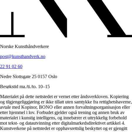
Norske Kunsthåndverkere
post@kunsthandverk.no
22 91 02 60
Nedre Slottsgate 25 0157 Oslo
Besøkstid ma./ti./to. 10–15
Materialet på dette nettstedet er vernet etter åndsverkloven. Kopiering
og tilgjengeliggjøring er ikke tillatt uten samtykke fra rettighetshaverne,
avtale med Kopinor, BONO eller annen forvaltningsorganisasjon eller
etter hjemmel i lov. Forbudet gjelder også trening og annen bruk av
materialet i kunstig intelligens, og innebærer et uttrykkelig forbehold
mot tekst- og datautvinning etter digitalmarkedsdirektivet artikkel 4.
Kunstverkene på nettstedet er opphavsrettslig beskyttet og er gjengitt