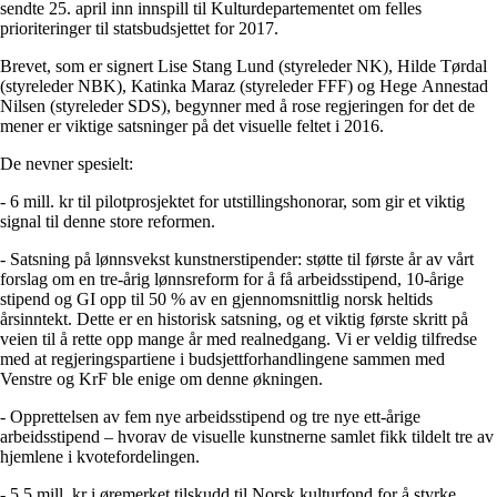
sendte 25. april inn innspill til Kulturdepartementet om felles
prioriteringer til statsbudsjettet for 2017.
Brevet, som er signert Lise Stang Lund (styreleder NK), Hilde Tørdal
(styreleder NBK), Katinka Maraz (styreleder FFF) og Hege Annestad
Nilsen (styreleder SDS), begynner med å rose regjeringen for det de
mener er viktige satsninger på det visuelle feltet i 2016.
De nevner spesielt:
- 6 mill. kr til pilotprosjektet for utstillingshonorar, som gir et viktig
signal til denne store reformen.
- Satsning på lønnsvekst kunstnerstipender: støtte til første år av vårt
forslag om en tre-årig lønnsreform for å få arbeidsstipend, 10-årige
stipend og GI opp til 50 % av en gjennomsnittlig norsk heltids
årsinntekt. Dette er en historisk satsning, og et viktig første skritt på
veien til å rette opp mange år med realnedgang. Vi er veldig tilfredse
med at regjeringspartiene i budsjettforhandlingene sammen med
Venstre og KrF ble enige om denne økningen.
- Opprettelsen av fem nye arbeidsstipend og tre nye ett-årige
arbeidsstipend – hvorav de visuelle kunstnerne samlet fikk tildelt tre av
hjemlene i kvotefordelingen.
- 5,5 mill. kr i øremerket tilskudd til Norsk kulturfond for å styrke