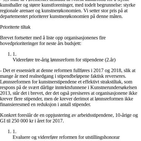
kunsthaller og større kunstforeninger, med todelt begrunnelse: styrke
regionale arenaer og kunstnerøkonomien. Vi setter stor pris på at
departementet prioriterer kunstnerøkonomien på denne måten.
Prioriterte tiltak
Brevet fortsetter med å liste opp organisasjonenes fire
hovedprioriteringer for neste års budsjett:
1
.
Videreføre tre-årig lønnsreform for stipendene (2.år)
- Det er essensielt at denne reformen fullføres i 2017 og 2018, slik at
mange år med realnedgang i stipendbeløpene faktisk reverseres.
Lønnsreformen for kunstnerstipendene et effektivt strakstiltak, som
respons på de svært dårlige inntektsfunnene i Kunstnerundersøkelsen
2013, står det i brevet, der det også presiseres at organisasjonene ikke
krever flere stipender, men de krever derimot at lønnsreformen ikke
finansieresmed en reduksjon i antall stipender.
Konkret foreslår de en oppjustering av arbeidsstipendene, 10-årige og
GI til 250 000 kr i året for 2017.
1
.
Evaluere og videreføre reformen for utstillingshonorar