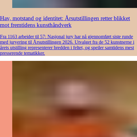
Hav, motstand og identitet: Årsutstillingen retter blikket
mot fremtidens kunsthåndverk
Fra 1163 arbeider til 57: Nasjonal jury har nå gjennomført siste runde
med juryering til Årsutstillingen 2026. Utvalget fra de 52 kunstnerne i
årets utstilling representerer bredden i feltet, og speiler samtidens mest
presserende tematikker.