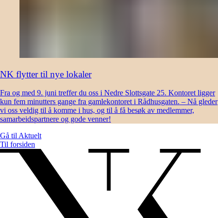
NK flytter til nye lokaler
Fra og med 9. juni treffer du oss i Nedre Slottsgate 25. Kontoret ligger
kun fem minutters gange fra gamlekontoret i Rådhusgaten. – Nå gleder
vi oss veldig til å komme i hus, og til å få besøk av medlemmer,
samarbeidspartnere og gode venner!
Gå til
Aktuelt
Til forsiden