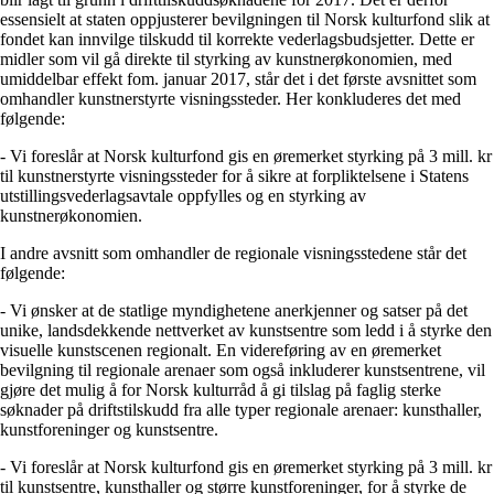
essensielt at staten oppjusterer bevilgningen til Norsk kulturfond slik at
fondet kan innvilge tilskudd til korrekte vederlagsbudsjetter. Dette er
midler som vil gå direkte til styrking av kunstnerøkonomien, med
umiddelbar effekt fom. januar 2017, står det i det første avsnittet som
omhandler kunstnerstyrte visningssteder. Her konkluderes det med
følgende:
- Vi foreslår at Norsk kulturfond gis en øremerket styrking på 3 mill. kr
til kunstnerstyrte visningssteder for å sikre at forpliktelsene i Statens
utstillingsvederlagsavtale oppfylles og en styrking av
kunstnerøkonomien.
I andre avsnitt som omhandler de regionale visningsstedene står det
følgende:
- Vi ønsker at de statlige myndighetene anerkjenner og satser på det
unike, landsdekkende nettverket av kunstsentre som ledd i å styrke den
visuelle kunstscenen regionalt. En videreføring av en øremerket
bevilgning til regionale arenaer som også inkluderer kunstsentrene, vil
gjøre det mulig å for Norsk kulturråd å gi tilslag på faglig sterke
søknader på driftstilskudd fra alle typer regionale arenaer: kunsthaller,
kunstforeninger og kunstsentre.
- Vi foreslår at Norsk kulturfond gis en øremerket styrking på 3 mill. kr
til kunstsentre, kunsthaller og større kunstforeninger, for å styrke de