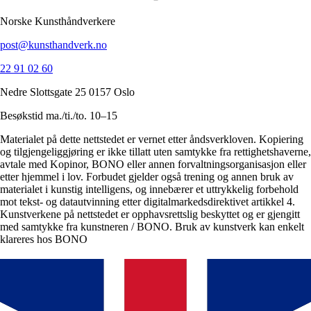
Norske Kunsthåndverkere
post@kunsthandverk.no
22 91 02 60
Nedre Slottsgate 25 0157 Oslo
Besøkstid ma./ti./to. 10–15
Materialet på dette nettstedet er vernet etter åndsverkloven. Kopiering
og tilgjengeliggjøring er ikke tillatt uten samtykke fra rettighetshaverne,
avtale med Kopinor, BONO eller annen forvaltningsorganisasjon eller
etter hjemmel i lov. Forbudet gjelder også trening og annen bruk av
materialet i kunstig intelligens, og innebærer et uttrykkelig forbehold
mot tekst- og datautvinning etter digitalmarkedsdirektivet artikkel 4.
Kunstverkene på nettstedet er opphavsrettslig beskyttet og er gjengitt
med samtykke fra kunstneren / BONO. Bruk av kunstverk kan enkelt
klareres hos BONO