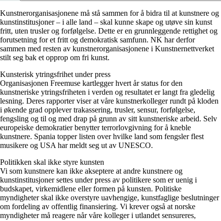
Kunstnerorganisasjonene må stå sammen for å bidra til at kunstnere og
kunstinstitusjoner – i alle land – skal kunne skape og utøve sin kunst
fritt, uten trusler og forfølgelse. Dette er en grunnleggende rettighet og
forutsetning for et fritt og demokratisk samfunn. NK har derfor
sammen med resten av kunstnerorganisasjonene i Kunstnernettverket
stilt seg bak et opprop om fri kunst.
Kunsterisk ytringsfrihet under press
Organisasjonen Freemuse kartlegger hvert år status for den
kunstneriske ytringsfriheten i verden og resultatet er langt fra gledelig
lesning. Deres rapporter viser at våre kunstnerkolleger rundt på kloden
i økende grad opplever trakassering, trusler, sensur, forfølgelse,
fengsling og til og med drap på grunn av sitt kunstneriske arbeid. Selv
europeiske demokratier benytter terrorlovgivning for å kneble
kunstnere. Spania topper listen over hvilke land som fengsler flest
musikere og USA har meldt seg ut av UNESCO.
Politikken skal ikke styre kunsten
Vi som kunstnere kan ikke akseptere at andre kunstnere og
kunstinstitusjoner settes under press av politikere som er uenig i
budskapet, virkemidlene eller formen på kunsten. Politiske
myndigheter skal ikke overstyre uavhengige, kunstfaglige beslutninger
om fordeling av offentlig finansiering. Vi krever også at norske
myndigheter må reagere når våre kolleger i utlandet sensureres,