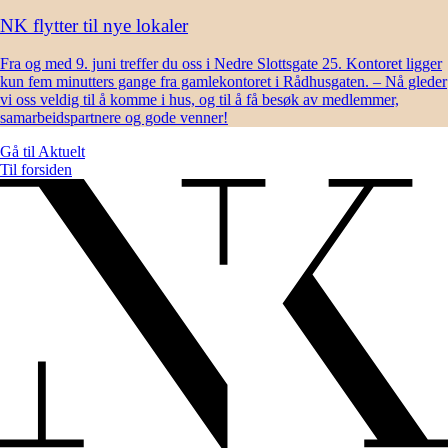
NK flytter til nye lokaler
Fra og med 9. juni treffer du oss i Nedre Slottsgate 25. Kontoret ligger
kun fem minutters gange fra gamlekontoret i Rådhusgaten. – Nå gleder
vi oss veldig til å komme i hus, og til å få besøk av medlemmer,
samarbeidspartnere og gode venner!
Gå til
Aktuelt
Til forsiden