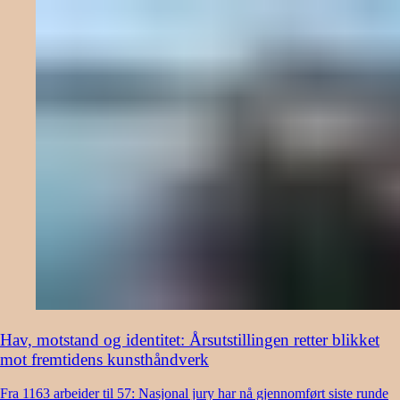
Hav, motstand og identitet: Årsutstillingen retter blikket
mot fremtidens kunsthåndverk
Fra 1163 arbeider til 57: Nasjonal jury har nå gjennomført siste runde