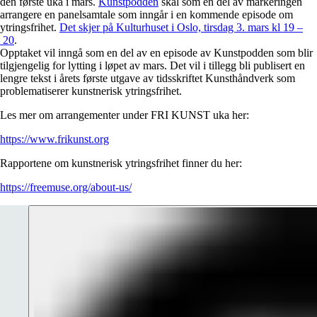
den første uka i mars.
Kunstpodden
skal som en del av markeringen
arrangere en panelsamtale som inngår i en kommende episode om
ytringsfrihet.
Det skjer på Kulturhuset i Oslo, tirsdag 3. mars kl 19 –
20
.
Opptaket vil inngå som en del av en episode av Kunstpodden som blir
tilgjengelig for lytting i løpet av mars. Det vil i tillegg bli publisert en
lengre tekst i årets første utgave av tidsskriftet Kunsthåndverk som
problematiserer kunstnerisk ytringsfrihet.
Les mer om arrangementer under FRI KUNST uka her:
https://www.frikunst.org
Rapportene om kunstnerisk ytringsfrihet finner du her:
https://freemuse.org/about-us/