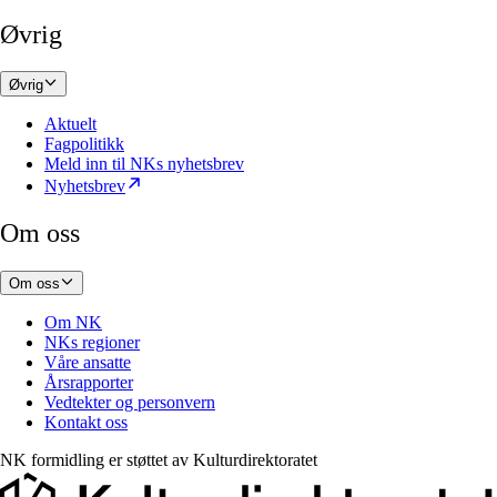
Øvrig
Øvrig
Aktuelt
Fagpolitikk
Meld inn til NKs nyhetsbrev
Nyhetsbrev
Om oss
Om oss
Om NK
NKs regioner
Våre ansatte
Årsrapporter
Vedtekter og personvern
Kontakt oss
NK formidling er støttet av
Kulturdirektoratet