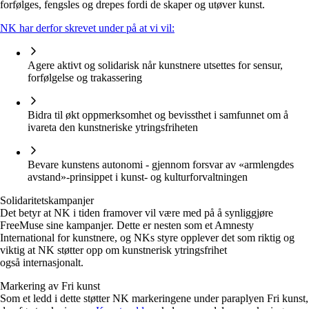
forfølges, fengsles og drepes fordi de skaper og utøver kunst.
NK har derfor skrevet under på at vi vil:
Agere aktivt og solidarisk når kunstnere utsettes for sensur,
forfølgelse og trakassering
Bidra til økt oppmerksomhet og bevissthet i samfunnet om å
ivareta den kunstneriske ytringsfriheten
Bevare kunstens autonomi - gjennom forsvar av «armlengdes
avstand»-prinsippet i kunst- og kulturforvaltningen
Solidaritetskampanjer
Det betyr at NK i tiden framover vil være med på å synliggjøre
FreeMuse sine kampanjer. Dette er nesten som et Amnesty
International for kunstnere, og NKs styre opplever det som riktig og
viktig at NK støtter opp om kunstnerisk ytringsfrihet
også internasjonalt.
Markering av Fri kunst
Som et ledd i dette støtter NK markeringene under paraplyen Fri kunst,