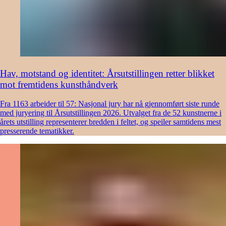
Hav, motstand og identitet: Årsutstillingen retter blikket
mot fremtidens kunsthåndverk
Fra 1163 arbeider til 57: Nasjonal jury har nå gjennomført siste runde
med juryering til Årsutstillingen 2026. Utvalget fra de 52 kunstnerne i
årets utstilling representerer bredden i feltet, og speiler samtidens mest
presserende tematikker.