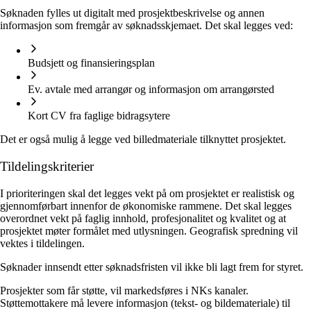
Søknaden fylles ut digitalt med prosjektbeskrivelse og annen
informasjon som fremgår av søknadsskjemaet. Det skal legges ved:
Budsjett og finansieringsplan
Ev. avtale med arrangør og informasjon om arrangørsted
Kort CV fra faglige bidragsytere
Det er også mulig å legge ved billedmateriale tilknyttet prosjektet.
Tildelingskriterier
I prioriteringen skal det legges vekt på om prosjektet er realistisk og
gjennomførbart innenfor de økonomiske rammene. Det skal legges
overordnet vekt på faglig innhold, profesjonalitet og kvalitet og at
prosjektet møter formålet med utlysningen. Geografisk spredning vil
vektes i tildelingen.
Søknader innsendt etter søknadsfristen vil ikke bli lagt frem for styret.
Prosjekter som får støtte, vil markedsføres i NKs kanaler.
Støttemottakere må levere informasjon (tekst- og bildemateriale) til