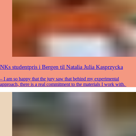
NKs studentpris i Bergen til Natalia Julia Kasprzycka
– I am so happy that the jury saw that behind my experimental
approach, there is a real commitment to the materials I work with.