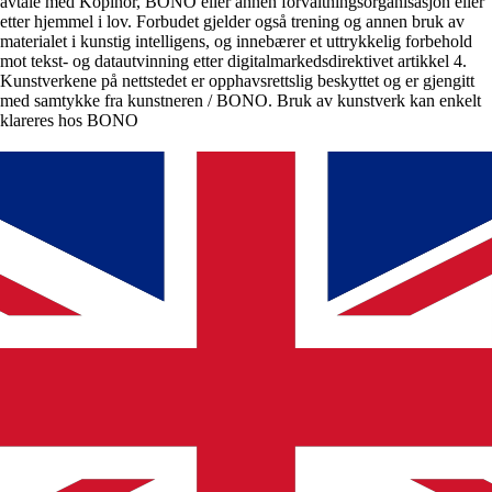
avtale med Kopinor, BONO eller annen forvaltningsorganisasjon eller
etter hjemmel i lov. Forbudet gjelder også trening og annen bruk av
materialet i kunstig intelligens, og innebærer et uttrykkelig forbehold
mot tekst- og datautvinning etter digitalmarkedsdirektivet artikkel 4.
Kunstverkene på nettstedet er opphavsrettslig beskyttet og er gjengitt
med samtykke fra kunstneren / BONO. Bruk av kunstverk kan enkelt
klareres hos BONO