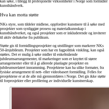
kan søke, i tillegg til profesjonelle virksomheter i Norge som formidler
kunsthåndverk.
Hva kan motta støtte
NKs styre, som tildeler midlene, oppfordrer kunstnere til å søke med
prosjekter som synliggjør prosess og materialkunnskap i
kunsthåndverket, og også prosjekter som er inkluderende og inviterer
til aktiv deltakelse fra publikum.
Støtte gis til formidlingsprosjekter og utstillinger som markerer NKs
50-årsjubileum. Prosjekter som har en fagpolitisk vinkling, kan også
støttes. Det er mulig å søke midler til enkeltstående
jubileumsarrangementer, til markeringer som er knyttet til større
arrangementer eller til å gi allerede planlagte prosjekter en
jubileumsrelatert innramming. Prosjektene kan ha ulike formater, fra
fysiske arrangement til nett- eller videobasert formidling. Felles for
prosjektene er at de alle må gjennomføres i Norge. Det gis ikke støtte
til forprosjekter eller profilering av individuelle kunstnerskap.