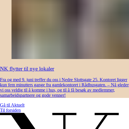
NK flytter til nye lokaler
Fra og med 9. juni treffer du oss i Nedre Slottsgate 25. Kontoret ligger
kun fem minutters gange fra gamlekontoret i Rådhusgaten. – Nå gleder
vi oss veldig til å komme i hus, og til å få besøk av medlemmer,
samarbeidspartnere og gode venner!
Gå til
Aktuelt
Til forsiden