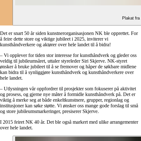
Plakat fra
Det er snart 50 år siden kunstnerorganisasjonen NK ble opprettet. For
å feire dette store og viktige jubileet i 2025, inviterer vi
kunsthåndverkere og aktører over hele landet til å bidra!
– Vi opplever for tiden stor interesse for kunsthåndverk og gleder oss
veldig til jubileumsåret, uttaler styreleder Siri Skjerve. NK-styret
ønsker å bruke jubileet til å se fremover og håper de søkbare midlene
kan bidra til å synliggjøre kunsthåndverk og kunsthåndverkere over
hele landet.
– Utlysningen vår oppfordrer til prosjekter som fokuserer på aktivitet
og prosess, og gjerne nye måter å formidle kunsthåndverk på. Det er
viktig å merke seg at både enkeltkunstnere, grupper, regionlag og
institusjoner kan søke støtte. Vi ønsker oss mange gode forslag til små
og store jubileumsmarkeringer, presiserer Skjerve.
I 2015 feiret NK 40 år. Det ble også markert med ulike arrangementer
over hele landet.