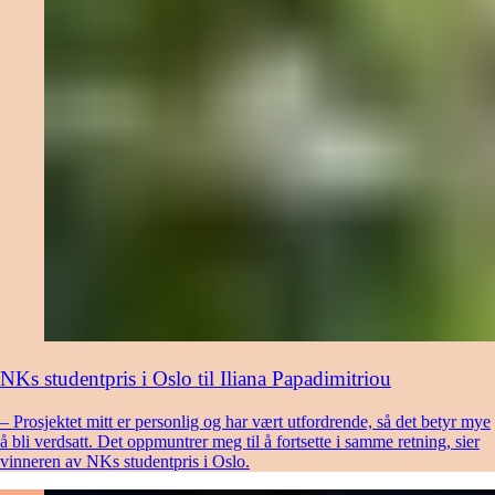
NKs studentpris i Oslo til Iliana Papadimitriou
– Prosjektet mitt er personlig og har vært utfordrende, så det betyr mye
å bli verdsatt. Det oppmuntrer meg til å fortsette i samme retning, sier
vinneren av NKs studentpris i Oslo.