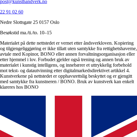
post@kunsthandverk.no
22 91 02 60
Nedre Slottsgate 25 0157 Oslo
Besøkstid ma./ti./to. 10–15
Materialet på dette nettstedet er vernet etter åndsverkloven. Kopiering
og tilgjengeliggjøring er ikke tillatt uten samtykke fra rettighetshaverne,
avtale med Kopinor, BONO eller annen forvaltningsorganisasjon eller
etter hjemmel i lov. Forbudet gjelder også trening og annen bruk av
materialet i kunstig intelligens, og innebærer et uttrykkelig forbehold
mot tekst- og datautvinning etter digitalmarkedsdirektivet artikkel 4.
Kunstverkene på nettstedet er opphavsrettslig beskyttet og er gjengitt
med samtykke fra kunstneren / BONO. Bruk av kunstverk kan enkelt
klareres hos BONO