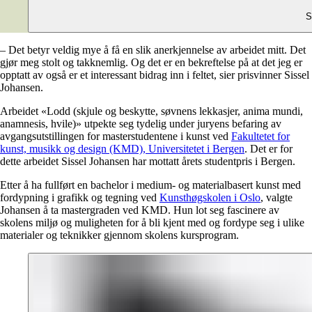
S
– Det betyr veldig mye å få en slik anerkjennelse av arbeidet mitt. Det
gjør meg stolt og takknemlig. Og det er en bekreftelse på at det jeg er
opptatt av også er et interessant bidrag inn i feltet, sier prisvinner Sissel
Johansen.
Arbeidet «Lodd (skjule og beskytte, søvnens lekkasjer, anima mundi,
anamnesis, hvile)» utpekte seg tydelig under juryens befaring av
avgangsutstillingen for masterstudentene i kunst ved
Fakultetet for
kunst, musikk og design (KMD), Universitetet i Bergen
. Det er for
dette arbeidet Sissel Johansen har mottatt årets studentpris i Bergen.
Etter å ha fullført en bachelor i medium- og materialbasert kunst med
fordypning i grafikk og tegning ved
Kunsthøgskolen i Oslo
, valgte
Johansen å ta mastergraden ved KMD. Hun lot seg fascinere av
skolens miljø og muligheten for å bli kjent med og fordype seg i ulike
materialer og teknikker gjennom skolens kursprogram.