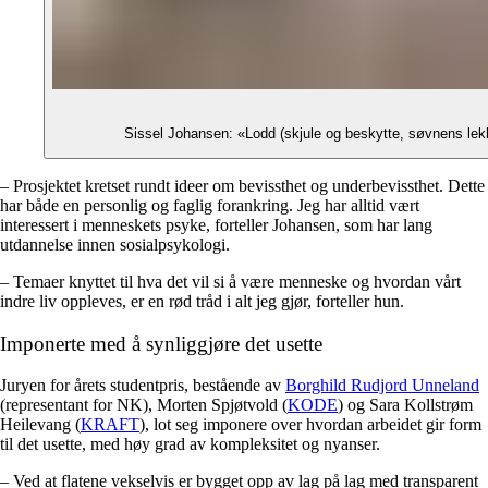
Sissel Johansen: «Lodd (skjule og beskytte, søvnens lek
– Prosjektet kretset rundt ideer om bevissthet og underbevissthet. Dette
har både en personlig og faglig forankring. Jeg har alltid vært
interessert i menneskets psyke, forteller Johansen, som har lang
utdannelse innen sosialpsykologi.
– Temaer knyttet til hva det vil si å være menneske og hvordan vårt
indre liv oppleves, er en rød tråd i alt jeg gjør, forteller hun.
Imponerte med å synliggjøre det usette
Juryen for årets studentpris, bestående av
Borghild Rudjord Unneland
(representant for NK), Morten Spjøtvold (
KODE
) og Sara Kollstrøm
Heilevang (
KRAFT
), lot seg imponere over hvordan arbeidet gir form
til det usette, med høy grad av kompleksitet og nyanser.
– Ved at flatene vekselvis er bygget opp av lag på lag med transparent