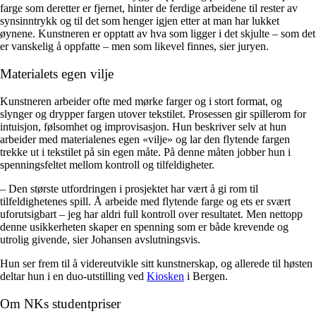
farge som deretter er fjernet, hinter de ferdige arbeidene til rester av
synsinntrykk og til det som henger igjen etter at man har lukket
øynene. Kunstneren er opptatt av hva som ligger i det skjulte – som det
er vanskelig å oppfatte – men som likevel finnes, sier juryen.
Materialets egen vilje
Kunstneren arbeider ofte med mørke farger og i stort format, og
slynger og drypper fargen utover tekstilet. Prosessen gir spillerom for
intuisjon, følsomhet og improvisasjon. Hun beskriver selv at hun
arbeider med materialenes egen «vilje» og lar den flytende fargen
trekke ut i tekstilet på sin egen måte. På denne måten jobber hun i
spenningsfeltet mellom kontroll og tilfeldigheter.
– Den største utfordringen i prosjektet har vært å gi rom til
tilfeldighetenes spill. Å arbeide med flytende farge og ets er svært
uforutsigbart – jeg har aldri full kontroll over resultatet. Men nettopp
denne usikkerheten skaper en spenning som er både krevende og
utrolig givende, sier Johansen avslutningsvis.
Hun ser frem til å videreutvikle sitt kunstnerskap, og allerede til høsten
deltar hun i en duo-utstilling ved
Kiosken
i Bergen.
Om NKs studentpriser