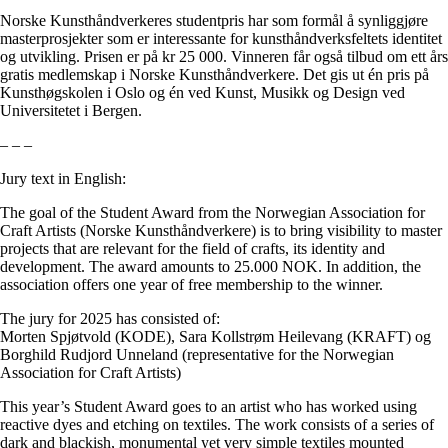
Norske Kunsthåndverkeres studentpris har som formål å synliggjøre
masterprosjekter som er interessante for kunsthåndverksfeltets identitet
og utvikling. Prisen er på kr 25 000. Vinneren får også tilbud om ett års
gratis medlemskap i Norske Kunsthåndverkere. Det gis ut én pris på
Kunsthøgskolen i Oslo og én ved Kunst, Musikk og Design ved
Universitetet i Bergen.
– – –
Jury text in English:
The goal of the Student Award from the Norwegian Association for
Craft Artists (Norske Kunsthåndverkere) is to bring visibility to master
projects that are relevant for the field of crafts, its identity and
development. The award amounts to 25.000 NOK. In addition, the
association offers one year of free membership to the winner.
The jury for 2025 has consisted of:
Morten Spjøtvold (KODE), Sara Kollstrøm Heilevang (KRAFT) og
Borghild Rudjord Unneland (representative for the Norwegian
Association for Craft Artists)
This year’s Student Award goes to an artist who has worked using
reactive dyes and etching on textiles. The work consists of a series of
dark and blackish, monumental yet very simple textiles mounted