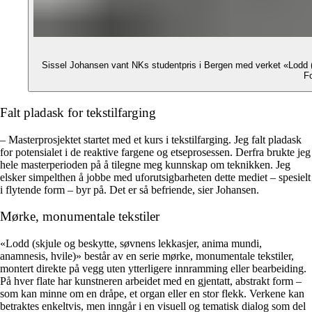
Sissel Johansen vant NKs studentpris i Bergen med verket «Lodd (
Fo
Falt pladask for tekstilfarging
– Masterprosjektet startet med et kurs i tekstilfarging. Jeg falt pladask
for potensialet i de reaktive fargene og etseprosessen. Derfra brukte jeg
hele masterperioden på å tilegne meg kunnskap om teknikken. Jeg
elsker simpelthen å jobbe med uforutsigbarheten dette mediet – spesielt
i flytende form – byr på. Det er så befriende, sier Johansen.
Mørke, monumentale tekstiler
«Lodd (skjule og beskytte, søvnens lekkasjer, anima mundi,
anamnesis, hvile)» består av en serie mørke, monumentale tekstiler,
montert direkte på vegg uten ytterligere innramming eller bearbeiding.
På hver flate har kunstneren arbeidet med en gjentatt, abstrakt form –
som kan minne om en dråpe, et organ eller en stor flekk. Verkene kan
betraktes enkeltvis, men inngår i en visuell og tematisk dialog som del