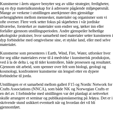
Kunstnerne i årets utgave benytter seg av ulike strategier, ferdigheter,
og en dyp materialkunnskap for å adressere pågående miljøspørsmål.
Mange av verkene i utstillingen anerkjenner den gjensidige
avhengigheten mellom mennesker, materialer og organismer som vi
ofte overser. Flere verk setter fokus på skjørheten i vår jordiske
tilværelse, forsterket av materialer som endrer seg, tørker inn eller
forfaller gjennom utstillingsperioden. Andre gjenspeiler helhetlige
økologiske praksiser, hvor samarbeid med materialer setter kunstneren i
dyp forbindelse med omgivelsene sine, et stykke land, eller med selve
materialet.
Kunstnerne som presenteres i Earth, Wind, Fire, Water, utforsker hver
for seg ulike materialers evne til å medvirke i kunstnerisk produksjon,
ved å la de delta i, og til tider kontrollere, både prosessen og resultatet.
Gjennom sitt arbeid, som spenner over felt som biologi, geologi og
kosmologi, konfronterer kunstnerne sin lengsel etter en dypere
forbindelse til jorda.
Utstillingen er et samarbeid mellom galleri F15 og Nordic Network for
Crafts Associations (NNCA), som både NK og Norwegian Crafts er
en del av. I forbindelse med utstillingen var det planlagt at nettverket
skulle arrangere et seminar og publikasjonslansering på Jeløya. Det er i
skrivende stund usikkert eventuelt når og hvordan det vil bli
gjennomført.