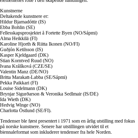
elementenes rolle i den skapende handlingen.
Kunstnerne
Deltakende kunstnere er:
Hildur Bjarnadóttir (IS)
Ebba Bohlin (SE)
Fellesskapsprosjektet å Fortette Byen (NO/Sápmi)
Alma Heikkilä (FI)
Karoline Hjorth & Riitta Ikonen (NO/FI)
Guðjón Ketilsson (IS)
Kasper Kjeldgaard (DK)
Stian Korntved Ruud (NO)
Ivana Králíková (CZE/SE)
Valentin Manz (DE/NO)
Britta Marakatt-Labba (SE/Sápmi)
Pekka Paikkari (FI)
Louise Sidelmann (DK)
Brynjar Sigurðarson & Veronika Sedlmair (IS/DE)
Ida Wieth (DK)
Hedvig Winge (NO)
Charlotta Östlund (SE/FI).
Tendenser ble først presentert i 1971 som en årlig utstilling med fokus
på norske kunstnere. Senere har utstillingen utvidet til et
biennaleformat som inkluderer tendenser fra hele Norden.