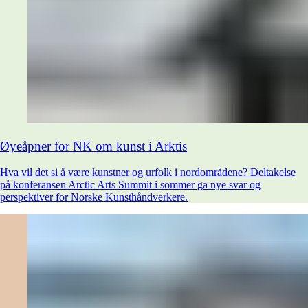
Øyeåpner for NK om kunst i Arktis
Hva vil det si å være kunstner og urfolk i nordområdene? Deltakelse
på konferansen Arctic Arts Summit i sommer ga nye svar og
perspektiver for Norske Kunsthåndverkere.