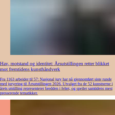
Hav, motstand og identitet: Årsutstillingen retter blikket
mot fremtidens kunsthåndverk
Fra 1163 arbeider til 57: Nasjonal jury har nå gjennomført siste runde
med juryering til Årsutstillingen 2026. Utvalget fra de 52 kunstnerne i
årets utstilling representerer bredden i feltet, og speiler samtidens mest
presserende tematikker.