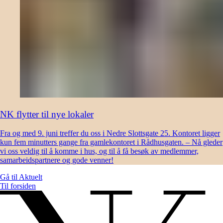
NK flytter til nye lokaler
Fra og med 9. juni treffer du oss i Nedre Slottsgate 25. Kontoret ligger
kun fem minutters gange fra gamlekontoret i Rådhusgaten. – Nå gleder
vi oss veldig til å komme i hus, og til å få besøk av medlemmer,
samarbeidspartnere og gode venner!
Gå til
Aktuelt
Til forsiden