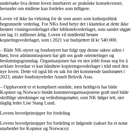
undersøke hva denne loven innebærer av praktiske konsekvenser,
herunder om midlene kan fordeles som tidligere.
Loven vil ikke ha virkning for de som anses som kulturpolitisk
begrunnede vederlag. For NKs fond betyr det i klartekst at dette ikke
berører visningsvederlaget eller bibliotekvederlaget, som samlet utgjør
om lag 11 millioner årlig. Loven vil imidlertid berøre
kopieringsvederlaget, som i 2021 var budsjettert til kr 540 000.
– Både NK-styret og fondsstyret har fulgt opp denne saken siden i
høst, hvor administrasjonen har gitt oss gode orienteringer og
beslutningsgrunnlag. Organisasjonen har en stor jobb foran seg for å
avklare hvordan vi kan håndtere kopieringsvederlaget i tråd med den
nye loven. Dette vil også bli en sak for det kommende landsmøtet i
2023, uttaler fondsstyreleder Anneli Belsvik Aras.
– Opphavsrett er et komplisert område, men heldigvis har både
Kopinor og Norwaco bistått kunstnerorganisasjonene godt med både
skriftlige utredninger og veiledningsmøter, som NK følger tett, sier
daglig leder Lise Stang Lund.
Lovens hovedprinsipper for fordeling
Lovens hovedprinsipper for fordeling er følgende (sakset fra et notat
utarbeidet for Kopinor og Norwaco):