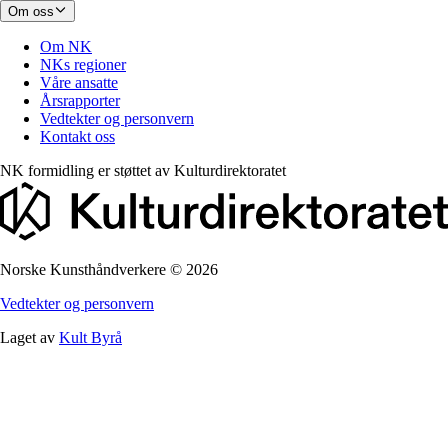
Om oss
Om NK
NKs regioner
Våre ansatte
Årsrapporter
Vedtekter og personvern
Kontakt oss
NK formidling er støttet av
Kulturdirektoratet
Norske Kunsthåndverkere
©
2026
Vedtekter og personvern
Laget av
Kult Byrå