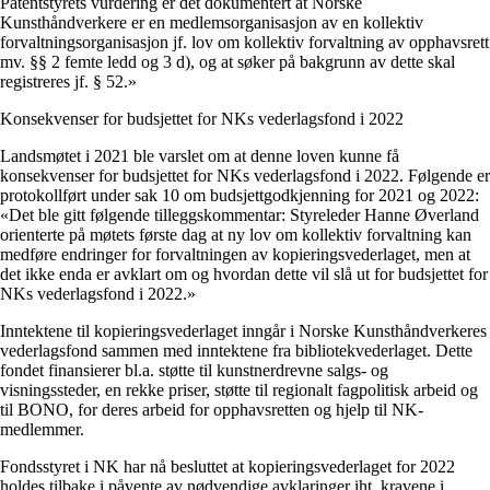
Patentstyrets vurdering er det dokumentert at Norske
Kunsthåndverkere er en medlemsorganisasjon av en kollektiv
forvaltningsorganisasjon jf. lov om kollektiv forvaltning av opphavsrett
mv. §§ 2 femte ledd og 3 d), og at søker på bakgrunn av dette skal
registreres jf. § 52.»
Konsekvenser for budsjettet for NKs vederlagsfond i 2022
Landsmøtet i 2021 ble varslet om at denne loven kunne få
konsekvenser for budsjettet for NKs vederlagsfond i 2022. Følgende er
protokollført under sak 10 om budsjettgodkjenning for 2021 og 2022:
«Det ble gitt følgende tilleggskommentar: Styreleder Hanne Øverland
orienterte på møtets første dag at ny lov om kollektiv forvaltning kan
medføre endringer for forvaltningen av kopieringsvederlaget, men at
det ikke enda er avklart om og hvordan dette vil slå ut for budsjettet for
NKs vederlagsfond i 2022.»
Inntektene til kopieringsvederlaget inngår i Norske Kunsthåndverkeres
vederlagsfond sammen med inntektene fra bibliotekvederlaget. Dette
fondet finansierer bl.a. støtte til kunstnerdrevne salgs- og
visningssteder, en rekke priser, støtte til regionalt fagpolitisk arbeid og
til BONO, for deres arbeid for opphavsretten og hjelp til NK-
medlemmer.
Fondsstyret i NK har nå besluttet at kopieringsvederlaget for 2022
holdes tilbake i påvente av nødvendige avklaringer iht. kravene i