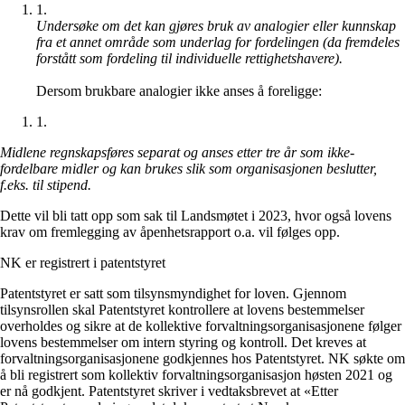
1
.
Undersøke om det kan gjøres bruk av analogier eller kunnskap
fra et annet område som underlag for fordelingen (da fremdeles
forstått som fordeling til individuelle rettighetshavere).
Dersom brukbare analogier ikke anses å foreligge:
1
.
Midlene regnskapsføres separat og anses etter tre år som ikke-
fordelbare midler og kan brukes slik som organisasjonen beslutter,
f.eks. til stipend.
Dette vil bli tatt opp som sak til Landsmøtet i 2023, hvor også lovens
krav om fremlegging av åpenhetsrapport o.a. vil følges opp.
NK er registrert i patentstyret
Patentstyret er satt som tilsynsmyndighet for loven. Gjennom
tilsynsrollen skal Patentstyret kontrollere at lovens bestemmelser
overholdes og sikre at de kollektive forvaltningsorganisasjonene følger
lovens bestemmelser om intern styring og kontroll. Det kreves at
forvaltningsorganisasjonene godkjennes hos Patentstyret. NK søkte om
å bli registrert som kollektiv forvaltningsorganisasjon høsten 2021 og
er nå godkjent. Patentstyret skriver i vedtaksbrevet at «Etter