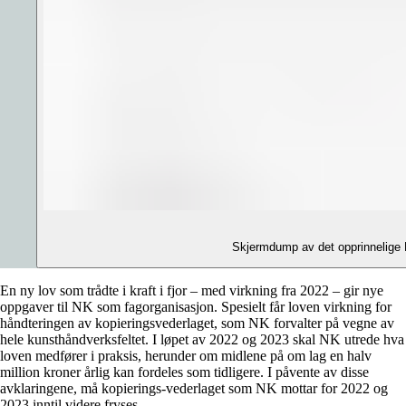
Skjermdump av det opprinnelige E
En ny lov som trådte i kraft i fjor – med virkning fra 2022 – gir nye
oppgaver til NK som fagorganisasjon. Spesielt får loven virkning for
håndteringen av kopieringsvederlaget, som NK forvalter på vegne av
hele kunsthåndverksfeltet. I løpet av 2022 og 2023 skal NK utrede hva
loven medfører i praksis, herunder om midlene på om lag en halv
million kroner årlig kan fordeles som tidligere. I påvente av disse
avklaringene, må kopierings-vederlaget som NK mottar for 2022 og
2023 inntil videre fryses.