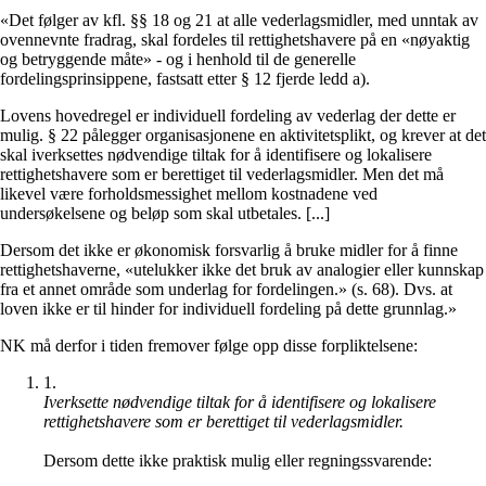
«Det følger av kfl. §§ 18 og 21 at alle vederlagsmidler, med unntak av
ovennevnte fradrag, skal fordeles til rettighetshavere på en «nøyaktig
og betryggende måte» - og i henhold til de generelle
fordelingsprinsippene, fastsatt etter § 12 fjerde ledd a).
Lovens hovedregel er individuell fordeling av vederlag der dette er
mulig. § 22 pålegger organisasjonene en aktivitetsplikt, og krever at det
skal iverksettes nødvendige tiltak for å identifisere og lokalisere
rettighetshavere som er berettiget til vederlagsmidler. Men det må
likevel være forholdsmessighet mellom kostnadene ved
undersøkelsene og beløp som skal utbetales. [...]
Dersom det ikke er økonomisk forsvarlig å bruke midler for å finne
rettighetshaverne, «utelukker ikke det bruk av analogier eller kunnskap
fra et annet område som underlag for fordelingen.» (s. 68). Dvs. at
loven ikke er til hinder for individuell fordeling på dette grunnlag.»
NK må derfor i tiden fremover følge opp disse forpliktelsene:
1
.
Iverksette nødvendige tiltak for å identifisere og lokalisere
rettighetshavere som er berettiget til vederlagsmidler.
Dersom dette ikke praktisk mulig eller regningssvarende: