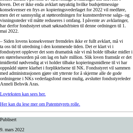
loven. Det er ikke enda avklart nøyaktig hvilke budsjettmessige
konsekvenser en frys av kopieringsvederlaget for 2022 vil medføre,
men det er sannsynlig at støtteordningen for kunstnerdrevne salgs- og
visningssteder vil måtte reduseres i omfang. I påvente av avklaringer,
har derfor fondsstyret utsatt søknadsfristen til denne ordningen til 1.
mai 2022.
– Siden lovens konsekvenser fremdeles ikke er fullt avklart, må vi
ta oss tid til utredning i den kommende tiden. Det er klart vi i
fondsstyret opplever det som dramatisk når vi må holde tilbake midler i
en størrelsesorden på om lag en halv million. Slik loven framstår er det
imidlertid nødvendig at vi holder tilbake kopieringsmidlene til vi har
oppnådd større klarhet i forpliktelsene til NK. Fondsstyret vil sammen
med administrasjonen gjøre sitt ytterste for å skjerme alle de gode
ordningene i NKs vederlagsfond mest mulig, avslutter fondsstyreleder
Anneli Belsvik Aras.
Lovteksten kan sees her.
Her kan du lese mer om Patentstyrets rolle.
Publisert
9. mars 2022