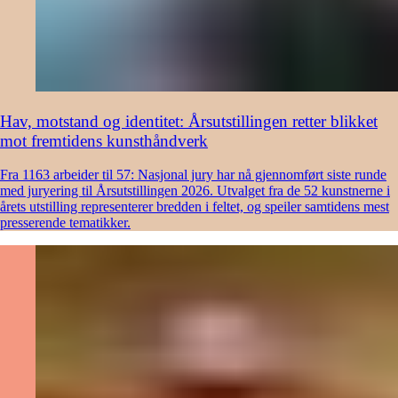
Hav, motstand og identitet: Årsutstillingen retter blikket
mot fremtidens kunsthåndverk
Fra 1163 arbeider til 57: Nasjonal jury har nå gjennomført siste runde
med juryering til Årsutstillingen 2026. Utvalget fra de 52 kunstnerne i
årets utstilling representerer bredden i feltet, og speiler samtidens mest
presserende tematikker.