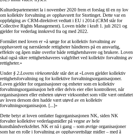
Kulturdepartementet la i november 2020 frem et forslag til en ny lov
om kollektiv forvaltning av opphavsrett for Stortinget. Dette var en
oppfølging av CRM-direktivet vedtatt i EU i 2014 (CRM står for
Collective Rights Management). Loven trådte i kraft 1. juli 2021 og
gjelder for vederlag innkrevd fra og med 2022.
Formålet med loven er «å sørge for at kollektiv forvaltning av
opphavsrett og nærstående rettigheter håndteres på en ansvarlig,
effektiv og åpen måte overfor både rettighetshavere og brukere. Loven
skal også sikre rettighetshaveres valgfrihet ved kollektiv forvaltning av
rettigheter.»
Under
§ 2.Lovens virkeområde
står det at «Loven gjelder kollektiv
rettighetsforvaltning og for kollektive forvaltningsorganisasjoner.
Loven gjelder for organisasjoner og enheter som en kollektiv
forvaltningsorganisasjon helt eller delvis eier eller kontrollerer, når
organisasjonen eller enheten utøver virksomhet som ville vært omfattet
av loven dersom den hadde vært utøvd av en kollektiv
forvaltningsorganisasjon. [...]»
Dette betyr at loven omfatter fagorganisasjonen NK, siden NK
forvalter kollektive vederlagsmidler på vegne av hele
kunsthåndverksfeltet. NK er nå i gang – som øvrige organisasjoner
som har en rolle i forvaltning av opphavsrettslige midler – med å