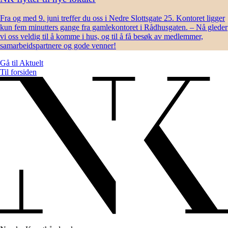
Fra og med 9. juni treffer du oss i Nedre Slottsgate 25. Kontoret ligger
kun fem minutters gange fra gamlekontoret i Rådhusgaten. – Nå gleder
vi oss veldig til å komme i hus, og til å få besøk av medlemmer,
samarbeidspartnere og gode venner!
Gå til
Aktuelt
Til forsiden