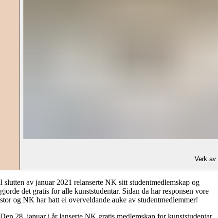
Verk av 
I slutten av januar 2021 relanserte NK sitt studentmedlemskap og
gjorde det gratis for alle kunststudentar. Sidan da har responsen vore
stor og NK har hatt ei overveldande auke av studentmedlemmer!
Den 28. januar i år lanserte NK gratis medlemskap for kunststudentar.