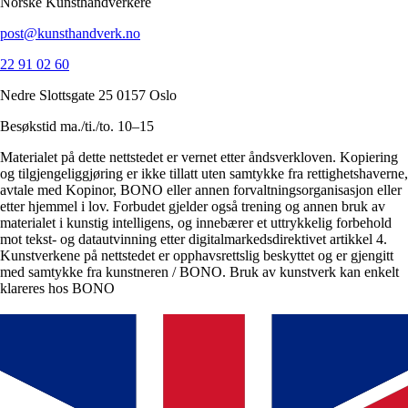
Norske Kunsthåndverkere
post@kunsthandverk.no
22 91 02 60
Nedre Slottsgate 25 0157 Oslo
Besøkstid ma./ti./to. 10–15
Materialet på dette nettstedet er vernet etter åndsverkloven. Kopiering
og tilgjengeliggjøring er ikke tillatt uten samtykke fra rettighetshaverne,
avtale med Kopinor, BONO eller annen forvaltningsorganisasjon eller
etter hjemmel i lov. Forbudet gjelder også trening og annen bruk av
materialet i kunstig intelligens, og innebærer et uttrykkelig forbehold
mot tekst- og datautvinning etter digitalmarkedsdirektivet artikkel 4.
Kunstverkene på nettstedet er opphavsrettslig beskyttet og er gjengitt
med samtykke fra kunstneren / BONO. Bruk av kunstverk kan enkelt
klareres hos BONO