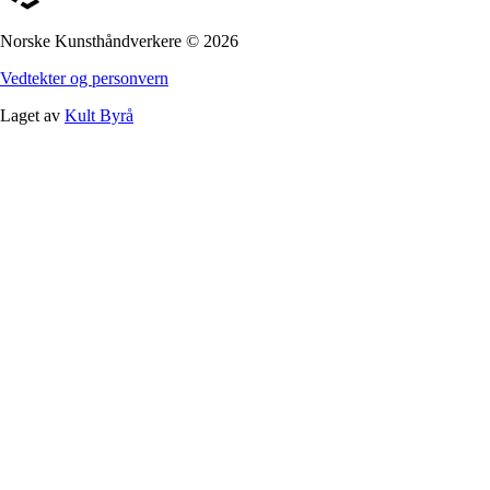
Norske Kunsthåndverkere
©
2026
Vedtekter og personvern
Laget av
Kult Byrå