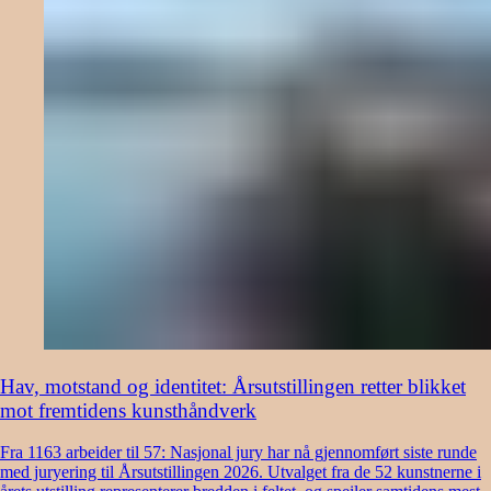
Hav, motstand og identitet: Årsutstillingen retter blikket
mot fremtidens kunsthåndverk
Fra 1163 arbeider til 57: Nasjonal jury har nå gjennomført siste runde
med juryering til Årsutstillingen 2026. Utvalget fra de 52 kunstnerne i