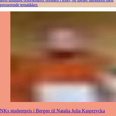
årets utstilling representerer bredden i feltet, og speiler samtidens mest
presserende tematikker.
NKs studentpris i Bergen til Natalia Julia Kasprzycka