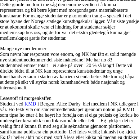
Dette gjorde me fordi me såg den enorme verdien i å kunna
representera og bli betre kjent med morgondagens materialbaserte
kunstnarar. For mange studentar er økonomien trang – spesielt i dei
store byane der Noregs statlege kunsthøgskular ligger. Vårt siste ynskje
er at økonomi skulle vera ei hindring for at studentar søkjer
medlemskap hos oss, og derfor var det ekstra gledeleg å kunna gjer
medlemskapet gratis for studentar.
Mange nye medlemmer
Som nevnt har responsen vore enorm, og NK har fått ei solid mengde
nye studentmedlemmer dei siste månedane! Me har no 83
studentmedlemmer totalt – ei auke på over 120 % så langt! Dette vil
direkte bidra til at NK kan representera kunststudentar og unge
kunsthandverkarar i starten av karriera si enda betre. Me trur og håpar
at dette på sikt vil styrka norsk kunsthandverk både nasjonalt og
internasjonalt.
Lesestoff til morgenkaffen
Student ved
KMD
i Bergen, Alice Darby, blei medlem i NK tidlegare i
vår. Ho fekk vita om studentmedlemskapet gjennom nokon på KMD
som tipsa ho etter å ha høyrt ho fortelja om si eiga praksis og korleis ho
undersøker keramikk som fokusområde eller felt. – Eg tykkjer det er
veldig fint å kunna få med seg alle søknadane gjennom platformen,
samt kunna publisera ein portfolio. Det føles veldig inklusivt og kjekt.
Eg får heller aldri nok med stoff å lesa eller kikka på medan eg drikker