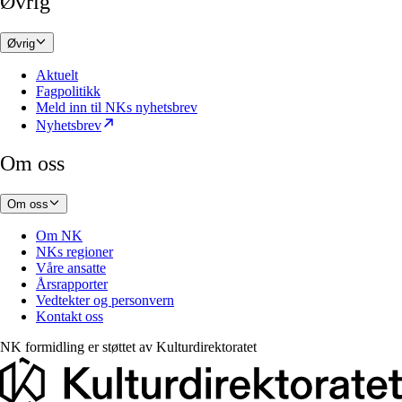
Øvrig
Øvrig
Aktuelt
Fagpolitikk
Meld inn til NKs nyhetsbrev
Nyhetsbrev
Om oss
Om oss
Om NK
NKs regioner
Våre ansatte
Årsrapporter
Vedtekter og personvern
Kontakt oss
NK formidling er støttet av
Kulturdirektoratet