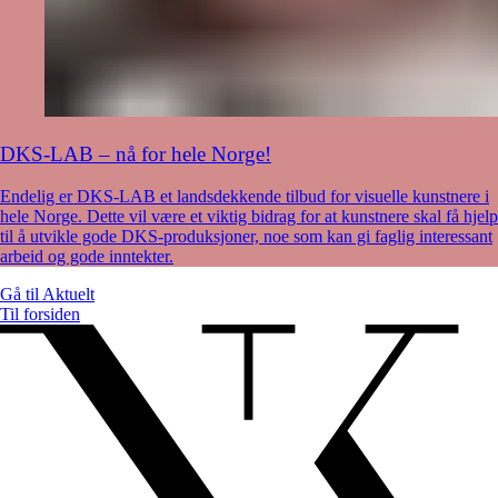
DKS-LAB – nå for hele Norge!
Endelig er DKS-LAB et landsdekkende tilbud for visuelle kunstnere i
hele Norge. Dette vil være et viktig bidrag for at kunstnere skal få hjelp
til å utvikle gode DKS-produksjoner, noe som kan gi faglig interessant
arbeid og gode inntekter.
Gå til
Aktuelt
Til forsiden