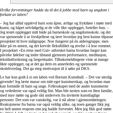
Hvilke forventninger hadde du til det å jobbe med barn og ungdom i
forkant av laben?
– Jeg har alltid opplevd barn som åpne, ærlige og fryktløse i møte med
kunst, og håpet selvfølgelig at de ville like opplegget, forteller hun. –
Jeg testet opplegget mitt både på barneskole og ungdomsskole, og det
var spennende å se forskjellene og lære hvordan jeg best kunne tilpasse
prosjektet til hver målgruppe. Noe fungerer på én aldersgruppe, men
ikke på en annen, og det krevde fleksibilitet og øvelse i å lese rommet.
I prosjektet «En reise med Gul» utforsket barna hvordan farger kan
påvirke følelser og indre tilstand gjennom performance, meditasjon,
tekstilutforskning og fargeritualer. Tilbakemeldingene viste at mange
likte opplegget, og at det ga dem en annerledes og spennende
skolehverdag. Det ga meg motivasjon til å søke på DKS.
Le har kun godt å si om laben ved Bærum Kunsthall. – Det var utrolig
givende! Jeg lærte masse om mitt eget kunstnerskap, og hvordan man
kan formidle til barn og unge. Fellesskapet med de andre kunstnerne
og veilederne var også veldig fint. Man blir nesten som en liten familie,
med mye støtte og gode råd underveis fra inviterte kunstfaglige
personer. Det som var vanskelig, var å stå alene i gjennomføringen.
Reaksjonene fra barna var også veldig ulike, og noen ganger fikk jeg
en helt annen respons enn jeg hadde forventet. Men jeg fikk god støtte