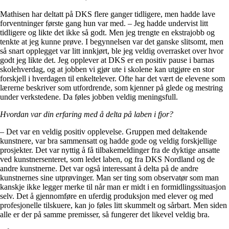
Mathisen har deltatt på DKS flere ganger tidligere, men hadde lave
forventninger første gang hun var med. – Jeg hadde undervist litt
tidligere og likte det ikke så godt. Men jeg trengte en ekstrajobb og
tenkte at jeg kunne prøve. I begynnelsen var det ganske slitsomt, men
så snart opplegget var litt innkjørt, ble jeg veldig overrasket over hvor
godt jeg likte det. Jeg opplever at DKS er en positiv pause i barnas
skolehverdag, og at jobben vi gjør ute i skolene kan utgjøre en stor
forskjell i hverdagen til enkeltelever. Ofte har det vært de elevene som
lærerne beskriver som utfordrende, som kjenner på glede og mestring
under verkstedene. Da føles jobben veldig meningsfull.
Hvordan var din erfaring med å delta på laben i fjor?
– Det var en veldig positiv opplevelse. Gruppen med deltakende
kunstnere, var bra sammensatt og hadde gode og veldig forskjellige
prosjekter. Det var nyttig å få tilbakemeldinger fra de dyktige ansatte
ved kunstnersenteret, som ledet laben, og fra DKS Nordland og de
andre kunstnerne. Det var også interessant å delta på de andre
kunstnernes sine utprøvinger. Man ser ting som observatør som man
kanskje ikke legger merke til når man er midt i en formidlingssituasjon
selv. Det å gjennomføre en uferdig produksjon med elever og med
profesjonelle tilskuere, kan jo føles litt skummelt og sårbart. Men siden
alle er der på samme premisser, så fungerer det likevel veldig bra.