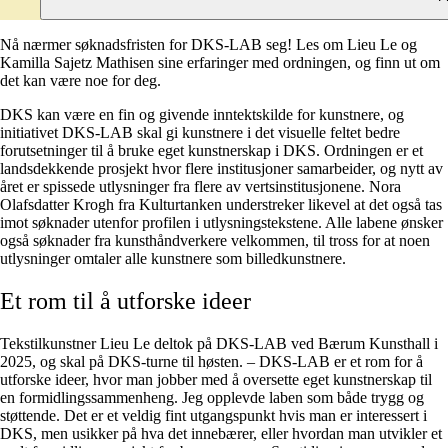
Nå nærmer søknadsfristen for DKS-LAB seg! Les om Lieu Le og
Kamilla Sajetz Mathisen sine erfaringer med ordningen, og finn ut om
det kan være noe for deg.
DKS kan være en fin og givende inntektskilde for kunstnere, og
initiativet DKS-LAB skal gi kunstnere i det visuelle feltet bedre
forutsetninger til å bruke eget kunstnerskap i DKS. Ordningen er et
landsdekkende prosjekt hvor flere institusjoner samarbeider, og nytt av
året er spissede utlysninger fra flere av vertsinstitusjonene. Nora
Olafsdatter Krogh fra Kulturtanken understreker likevel at det også tas
imot søknader utenfor profilen i utlysningstekstene. Alle labene ønsker
også søknader fra kunsthåndverkere velkommen, til tross for at noen
utlysninger omtaler alle kunstnere som billedkunstnere.
Et rom til å utforske ideer
Tekstilkunstner Lieu Le deltok på DKS-LAB ved Bærum Kunsthall i
2025, og skal på DKS-turne til høsten. – DKS-LAB er et rom for å
utforske ideer, hvor man jobber med å oversette eget kunstnerskap til
en formidlingssammenheng. Jeg opplevde laben som både trygg og
støttende. Det er et veldig fint utgangspunkt hvis man er interessert i
DKS, men usikker på hva det innebærer, eller hvordan man utvikler et