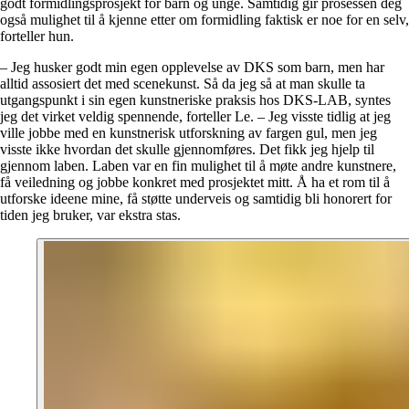
godt formidlingsprosjekt for barn og unge. Samtidig gir prosessen deg
også mulighet til å kjenne etter om formidling faktisk er noe for en selv,
forteller hun.
– Jeg husker godt min egen opplevelse av DKS som barn, men har
alltid assosiert det med scenekunst. Så da jeg så at man skulle ta
utgangspunkt i sin egen kunstneriske praksis hos DKS-LAB, syntes
jeg det virket veldig spennende, forteller Le. – Jeg visste tidlig at jeg
ville jobbe med en kunstnerisk utforskning av fargen gul, men jeg
visste ikke hvordan det skulle gjennomføres. Det fikk jeg hjelp til
gjennom laben. Laben var en fin mulighet til å møte andre kunstnere,
få veiledning og jobbe konkret med prosjektet mitt. Å ha et rom til å
utforske ideene mine, få støtte underveis og samtidig bli honorert for
tiden jeg bruker, var ekstra stas.