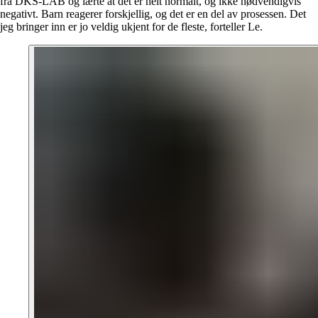
fra DKS-LAB og lærte at det er helt normalt, og ikke nødvendigvis
negativt. Barn reagerer forskjellig, og det er en del av prosessen. Det
jeg bringer inn er jo veldig ukjent for de fleste, forteller Le.