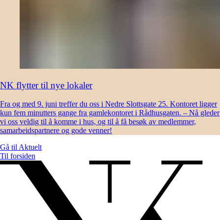
NK flytter til nye lokaler
Fra og med 9. juni treffer du oss i Nedre Slottsgate 25. Kontoret ligger
kun fem minutters gange fra gamlekontoret i Rådhusgaten. – Nå gleder
vi oss veldig til å komme i hus, og til å få besøk av medlemmer,
samarbeidspartnere og gode venner!
Gå til
Aktuelt
Til forsiden