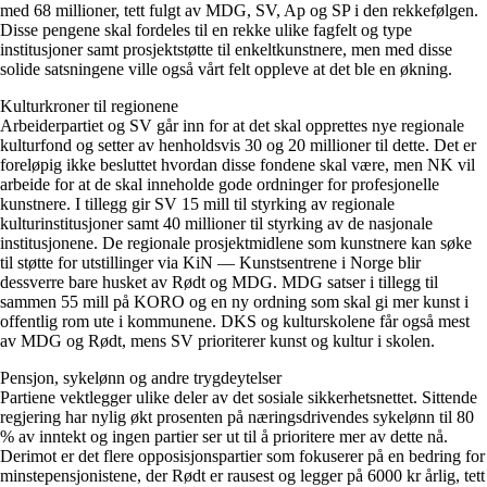
med 68 millioner, tett fulgt av MDG, SV, Ap og SP i den rekkefølgen.
Disse pengene skal fordeles til en rekke ulike fagfelt og type
institusjoner samt prosjektstøtte til enkeltkunstnere, men med disse
solide satsningene ville også vårt felt oppleve at det ble en økning.
Kulturkroner til regionene
Arbeiderpartiet og SV går inn for at det skal opprettes nye regionale
kulturfond og setter av henholdsvis 30 og 20 millioner til dette. Det er
foreløpig ikke besluttet hvordan disse fondene skal være, men NK vil
arbeide for at de skal inneholde gode ordninger for profesjonelle
kunstnere. I tillegg gir SV 15 mill til styrking av regionale
kulturinstitusjoner samt 40 millioner til styrking av de nasjonale
institusjonene. De regionale prosjektmidlene som kunstnere kan søke
til støtte for utstillinger via KiN — Kunstsentrene i Norge blir
dessverre bare husket av Rødt og MDG. MDG satser i tillegg til
sammen 55 mill på KORO og en ny ordning som skal gi mer kunst i
offentlig rom ute i kommunene. DKS og kulturskolene får også mest
av MDG og Rødt, mens SV prioriterer kunst og kultur i skolen.
Pensjon, sykelønn og andre trygdeytelser
Partiene vektlegger ulike deler av det sosiale sikkerhetsnettet. Sittende
regjering har nylig økt prosenten på næringsdrivendes sykelønn til 80
% av inntekt og ingen partier ser ut til å prioritere mer av dette nå.
Derimot er det flere opposisjonspartier som fokuserer på en bedring for
minstepensjonistene, der Rødt er rausest og legger på 6000 kr årlig, tett