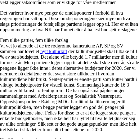
vektlegger saksområder som er viktige for våre medlemmer.
Det varierer hvor mye penger de omdisponerer i forhold til hva
regjeringen har satt opp. Disse omdisponeringene sier mye om hva
slags prioriteringer de forskjellige partiene legger opp til. Her er et liten
oppsummering av hva NK har funnet etter å ha lest budsjettforslagene.
Fem ulike partier, fem ulike forslag
Vi vet jo allerede at de tre rødgrønne kameratene AP, SP og SV
sammen har lovet et
nytt kulturløft
der kulturbudjsettet skal tilbake til 1
% av statsbudsjettet. Det alene ville betydd 1,7 milliarder mer til kultur
for neste år. Men partiene legger opp til at dette skal skje over år, så alle
pengene ligger ikke inne i deres alternative budsjetter for 2020. Ser vi
nærmere på detaljene er det svært store ulikheter i hvordan
kulturmidlene blir brukt. Senterpartiet er eneste parti som kutter hardt i
viktige budsjettposter for visuell kunst. Sammenlagt kutter de 16,3
millioner til kunst i offentlig rom. De har også små påplusninger
sammenlignet med Arbeiderpartiet og Sosialistisk Venstreparti.
Opposisjonspartiene Rødt og MDG har litt ulike tilnærminger til
kulturpolitikken, men begge partier legger en god del penger på
kulturbudsjettene sine. Felles for disse to er at de legger store penger i
enkelte budsjettposter, men ikke helt har lyttet til hva feltet ønsker seg
av ulike ordninger. Slik sett er det gode utgangspunkter, men ikke helt
treffsikkert slik det er framstilt i budsjettene for 2020.