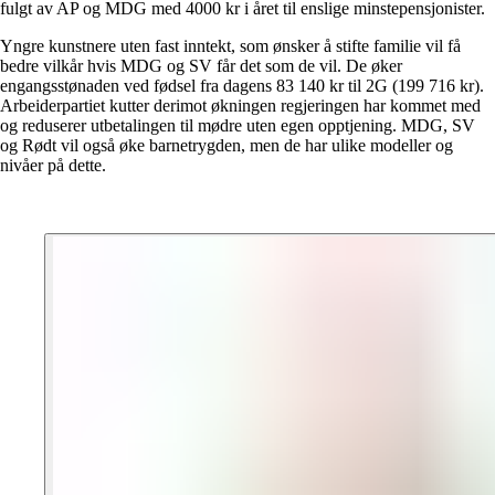
fulgt av AP og MDG med 4000 kr i året til enslige minstepensjonister.
Yngre kunstnere uten fast inntekt, som ønsker å stifte familie vil få
bedre vilkår hvis MDG og SV får det som de vil. De øker
engangsstønaden ved fødsel fra dagens 83 140 kr til 2G (199 716 kr).
Arbeiderpartiet kutter derimot økningen regjeringen har kommet med
og reduserer utbetalingen til mødre uten egen opptjening. MDG, SV
og Rødt vil også øke barnetrygden, men de har ulike modeller og
nivåer på dette.