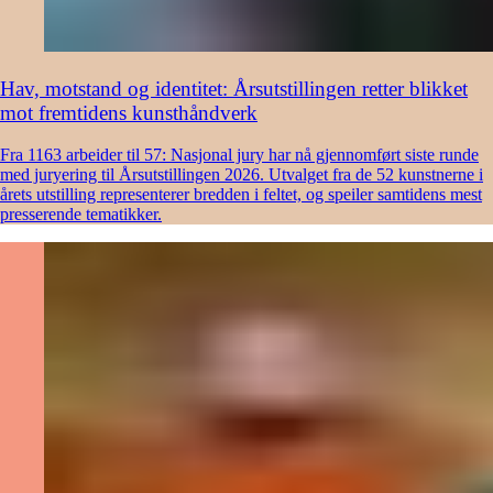
Hav, motstand og identitet: Årsutstillingen retter blikket
mot fremtidens kunsthåndverk
Fra 1163 arbeider til 57: Nasjonal jury har nå gjennomført siste runde
med juryering til Årsutstillingen 2026. Utvalget fra de 52 kunstnerne i
årets utstilling representerer bredden i feltet, og speiler samtidens mest
presserende tematikker.