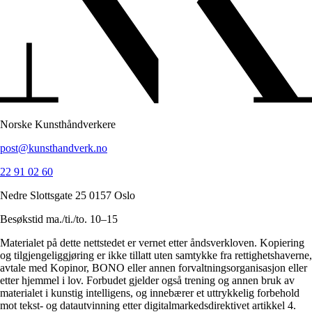
Norske Kunsthåndverkere
post@kunsthandverk.no
22 91 02 60
Nedre Slottsgate 25 0157 Oslo
Besøkstid ma./ti./to. 10–15
Materialet på dette nettstedet er vernet etter åndsverkloven. Kopiering
og tilgjengeliggjøring er ikke tillatt uten samtykke fra rettighetshaverne,
avtale med Kopinor, BONO eller annen forvaltningsorganisasjon eller
etter hjemmel i lov. Forbudet gjelder også trening og annen bruk av
materialet i kunstig intelligens, og innebærer et uttrykkelig forbehold
mot tekst- og datautvinning etter digitalmarkedsdirektivet artikkel 4.