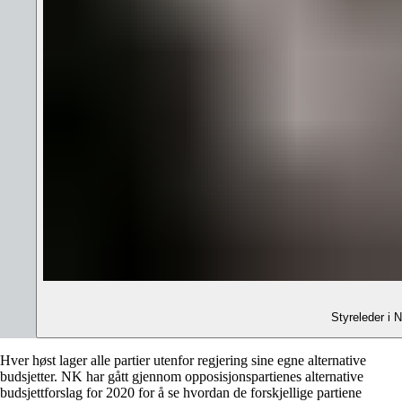
Styreleder i 
​Hver høst lager alle partier utenfor regjering sine egne alternative
budsjetter. NK har gått gjennom opposisjonspartienes alternative
budsjettforslag for 2020 for å se hvordan de forskjellige partiene