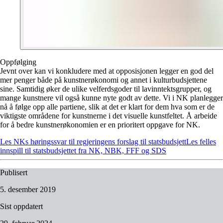
Oppfølging
Jevnt over kan vi konkludere med at opposisjonen legger en god del
mer penger både på kunstnerøkonomi og annet i kulturbudsjettene
sine. Samtidig øker de ulike velferdsgoder til lavinntektsgrupper, og
mange kunstnere vil også kunne nyte godt av dette. Vi i NK planlegger
nå å følge opp alle partiene, slik at det er klart for dem hva som er de
viktigste områdene for kunstnerne i det visuelle kunstfeltet. Å arbeide
for å bedre kunstnerøkonomien er en prioritert oppgave for NK.
Les NKs høringssvar til regjeringens forslag til statsbudsjett
Les felles
innspill til statsbudsjettet fra NK, NBK, FFF og SDS
Publisert
5. desember 2019
Sist oppdatert