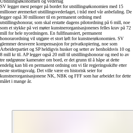
Utstillingsøkonomien og vederlag
SV legger mest penger på bordet for utstillingsøkonomien med 15
millioner øremerket utstillingsvederlaget, i tråd med vår anbefaling. De
legger også 30 millioner til en permanent ordning med
utstillingshonorar, som skal erstatte dagens pilotordning på 6 mill, noe
som et stykke på vei møter kunstnerorganisasjonenes felles krav på 72
mill for hele nyordningen. En fullfinansiert, permanent
honorarordning vil utgjøre et stort løft for kunstnerøkonomien. SV
glemmer dessverre kompensasjon for privatkopiering, noe som
Arbeiderpartiet og SP heldigvis husker og setter av henholdsvis 10 og
8 mill kr til. AP legger også 20 mill til utstillingshonorar og med to av
tre rødgrønne kamerater om bord, er det grunn til å håpe at dette
endelig kan bli en permanent ordning om vi får regjeringsskifte etter
neste stortingsvalg. Det ville være en historisk seier for
kunstnerorganisasjonene NK, NBK og FFF som har arbeidet for dette
målet i mange år.