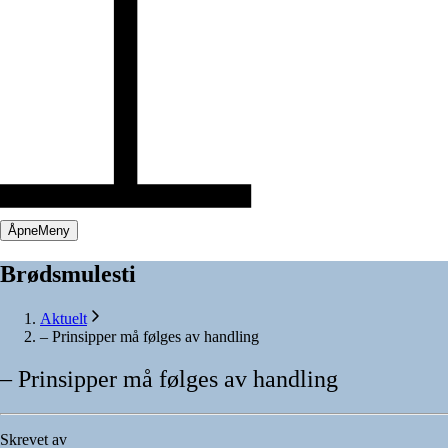
Åpne
Meny
Brødsmulesti
Aktuelt
– Prinsipper må følges av handling
–
Prinsipper
må
følges
av
handling
Skrevet av