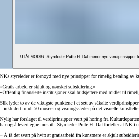
UTÅLMODIG: Styreleder Putte H. Dal mener nye verdiprinsipper for 
NKs styreleder er fornøyd med nye prinsipper for rimelig betaling av ku
«Gratis arbeid er skjult og uønsket subsidiering.»
«Offentlig finansierte institusjoner skal budsjettere med midler til rimel
Slik lyder to av de viktigste punktene i et sett av såkalte verdiprinsippe
– inkludert rundt 50 museer og visningssteder på det visuelle kunstfeltet
Nylig har forslaget til verdiprinsipper vært på høring fra Kulturdepar
har også levert egne innspill. Styreleder Putte H. Dal forteller at NK i 
– Å få det svart på hvitt at gratisarbeid fra kunstnere er skjult subsidie