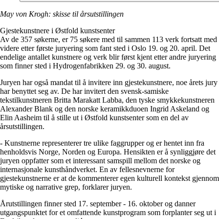
May von Krogh: skisse til årsutstillingen
Gjestekunstnere i Østfold kunstsenter
Av de 357 søkerne, er 75 søkere med til sammen 113 verk fortsatt med
videre etter første juryering som fant sted i Oslo 19. og 20. april. Det
endelige antallet kunstnere og verk blir først kjent etter andre juryering
som finner sted i Hydrogenfabrikken 29. og 30. august.
Juryen har også mandat til å invitere inn gjestekunstnere, noe årets jury
har benyttet seg av. De har invitert den svensk-samiske
tekstilkunstneren Britta Marakatt Labba, den tyske smykkekunstneren
Alexander Blank og den norske keramikkduoen Ingrid Askeland og
Elin Aasheim til å stille ut i Østfold kunstsenter som en del av
årsutstillingen.
- Kunstnerne representerer tre ulike faggrupper og er hentet inn fra
henholdsvis Norge, Norden og Europa. Hensikten er å synliggjøre det
juryen oppfatter som et interessant samspill mellom det norske og
internasjonale kunsthåndverket. En av fellesnevnerne for
gjestekunstnerne er at de kommenterer egen kulturell kontekst gjennom
mytiske og narrative grep, forklarer juryen.
Årutstillingen finner sted 17. september - 16. oktober og danner
utgangspunktet for et omfattende kunstprogram som forplanter seg ut i