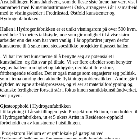
Årsutstillingen Kunsthåndverk, som de fleste siste årene har vært vist i
samarbeid med Kunstindustrimuseet i Oslo, arrangeres i år i samarbeid
med to visningssteder i Fredrikstad, Østfold kunstsenter og
Hydrogenfabrikken.
Hallen i Hydrogenfabrikken er et unikt visningsrom på over 500 kvm,
med hele 15 meters takhøyde, noe som gir mulighet til å vise større
arbeider enn det som har vært vanlig. I år oppfordret juryen derfor
kunstnerne til å søke med stedspesifikke prosjekter tilpasset hallen.
- Vi har invitert kunstnerne til å benytte seg av potensialet i
kunsthallen, og fått svar på tiltale. Vi ser flere arbeider som benytter
seg av hallens romlighet og takhøyde, deriblant flere store,
fritthengende tekstiler. Det er også mange som engasjerer seg politisk,
som i tema omring den aktuelle flyktningeproblematikken. Andre går i
dybden av egne arbeidsprosesser, og vi ser at materialfordypning og
tekniske ferdigheter fortsatt står i fokus innen samtidskunsthåndverket,
sier juryen.
Gjesteopphold i Hydrogenfabrikken
I tilknytning til årsutstillingen lyste Prosjektrom Helium, som holder til
i Hydrogenfabrikken, ut et 5 ukers Artist in Residence-opphold
forbeholdt en av kunstnerne i utstillingen.
-Prosjektrom Helium er et røft lokale på gateplan ved
Hydrogenfabrikken og fungerer som en unik kombinasjon av