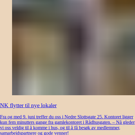
NK flytter til nye lokaler
Fra og med 9. juni treffer du oss i Nedre Slottsgate 25. Kontoret ligger
kun fem minutters gange fra gamlekontoret i Rådhusgaten. – Nå gleder
vi oss veldig til å komme i hus, og til å få besøk av medlemmer,
samarbeidspartnere og gode venner!