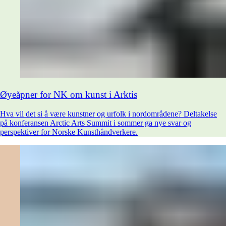
Øyeåpner for NK om kunst i Arktis
Hva vil det si å være kunstner og urfolk i nordområdene? Deltakelse
på konferansen Arctic Arts Summit i sommer ga nye svar og
perspektiver for Norske Kunsthåndverkere.