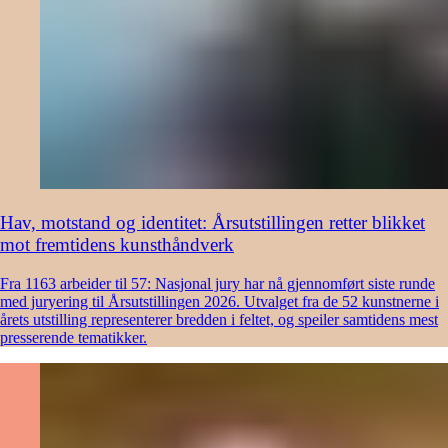
Hav, motstand og identitet: Årsutstillingen retter blikket
mot fremtidens kunsthåndverk
Fra 1163 arbeider til 57: Nasjonal jury har nå gjennomført siste runde
med juryering til Årsutstillingen 2026. Utvalget fra de 52 kunstnerne i
årets utstilling representerer bredden i feltet, og speiler samtidens mest
presserende tematikker.