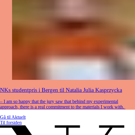
NKs studentpris i Bergen til Natalia Julia Kasprzycka
– I am so happy that the jury saw that behind my experimental
approach, there is a real commitment to the materials I work with.
Gå til
Aktuelt
Til forsiden