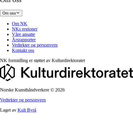
Om oss
Om NK
NKs regioner
Våre ansatte
Årsrapporter
Vedtekter og personvern
Kontakt oss
NK formidling er støttet av
Kulturdirektoratet
Norske Kunsthåndverkere
©
2026
Vedtekter og personvern
Laget av
Kult Byrå