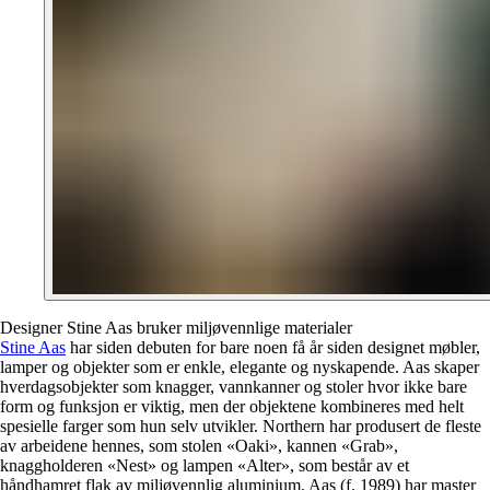
Designer Stine Aas bruker miljøvennlige materialer
Stine Aas
har siden debuten for bare noen få år siden designet møbler,
lamper og objekter som er enkle, elegante og nyskapende. Aas skaper
hverdagsobjekter som knagger, vannkanner og stoler hvor ikke bare
form og funksjon er viktig, men der objektene kombineres med helt
spesielle farger som hun selv utvikler. Northern har produsert de fleste
av arbeidene hennes, som stolen «Oaki», kannen «Grab»,
knaggholderen «Nest» og lampen «Alter», som består av et
håndhamret flak av miljøvennlig aluminium. Aas (f. 1989) har master