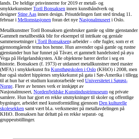
lands. De heldige prisvinnerne for 2019 er metall- og
smykkekunstner
Toril Bonsaksen
innen kunsthåndverk og
designer
Stine Aas
innen design. Prisutdelingen fant sted tirsdag 11.
februar i
Mellomstasjonen
foran det nye
Nasjonalmuseet
i Oslo.
Metallkunstner Toril Bonsaksen gjenbruker gamle og slitte gjenstander
Gammelt metallbestikk blir for eksempel til intrikate og geniale
sammensetninger i
Toril Bonsaksen
s arbeider – ofte fugler, som er et
gjennomgående tema hos henne. Hun anvender også gamle og rustne
gjenstander hun har funnet på Tåvær, et gammelt handelssted på øya
Vega på Helgelandskysten. Alle objektene bærer derfor i seg en
historie. Bonsaksen (f. 1973) er utdannet metallkunstner med master
(MFA) i smykkekunst fra
Kunsthøgskolen i Oslo
(KHiO) i 2008, men
har også studert hippienes smykkekunst på gata i Sør-Amerika i tillegg
til at hun har et studium kuratorarbeide ved
Universitetet i Sørøst-
Norge
. Flere av hennes verk er innkjøpt av
Nasjonalmuseet,
Nordenfjeldske Kunstindustrimuseum
og private
samlere. Hun har gjort en rekke utsmykninger til skoler og offentlige
bygninger, arbeidet med kunstformidling gjennom
Den kulturelle
skolesekken
samt vært bl.a. verksmester på metallavdelingen på
KHiO. Bonsaksen har deltatt på en rekke separat- og
gruppeutstillinger.