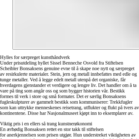
Hylles for særpreget kunsthåndverk
Under prisutdeling hyllet Sissel Benneche Osvold fra Stiftelsen
Scheibler Bonsaksens genuine evne til å skape noe nytt og særpreget
av resirkulerte materialer. Stein, jern og metall innbefattes med edle og
tunge metaller. Ved å legge edelt metall utenpå det organiske, får
hverdagens gjenstander et verdigere og lengre liv. Det handler om å ta
vare på ting som angår oss og som bygger historien vår. Bestikk
formes til verk i store og små formater. Det er særlig Bonsaksens
fugleskulpturer av gammelt bestikk som kommuniserer: Trekkfugler
som kan uttrykke menneskenes reisetrang, utflukter og flukt på tvers av
kontinentene. Disse har Nasjonalmuseet kjøpt inn to eksemplarer av.
Viktig pris i en ellers så trang kunstnerøkonomi
En ærbødig Bonsaksen rettet en stor takk til stiftelsen
for anerkjennelsen som prisen utgjør. Hun understreket viktigheten av