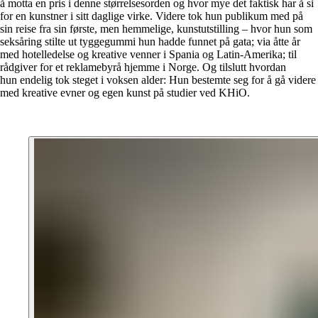
å motta en pris i denne størrelsesorden og hvor mye det faktisk har å si
for en kunstner i sitt daglige virke. Videre tok hun publikum med på
sin reise fra sin første, men hemmelige, kunstutstilling – hvor hun som
seksåring stilte ut tyggegummi hun hadde funnet på gata; via åtte år
med hotelledelse og kreative venner i Spania og Latin-Amerika; til
rådgiver for et reklamebyrå hjemme i Norge. Og tilslutt hvordan
hun endelig tok steget i voksen alder: Hun bestemte seg for å gå videre
med kreative evner og egen kunst på studier ved KHiO.