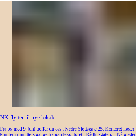
NK flytter til nye lokaler
Fra og med 9. juni treffer du oss i Nedre Slottsgate 25. Kontoret ligger
kun fem minutters gange fra gamlekontoret i Rådhusgaten. – Nå gleder