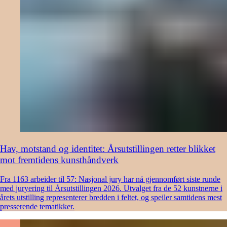
Hav, motstand og identitet: Årsutstillingen retter blikket
mot fremtidens kunsthåndverk
Fra 1163 arbeider til 57: Nasjonal jury har nå gjennomført siste runde
med juryering til Årsutstillingen 2026. Utvalget fra de 52 kunstnerne i
årets utstilling representerer bredden i feltet, og speiler samtidens mest
presserende tematikker.