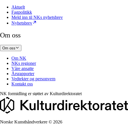
Aktuelt
Fagpolitikk
Meld inn til NKs nyhetsbrev
Nyhetsbrev
Om oss
Om oss
Om NK
NKs regioner
Våre ansatte
Årsrapporter
Vedtekter og personvern
Kontakt oss
NK formidling er støttet av
Kulturdirektoratet
Norske Kunsthåndverkere
©
2026