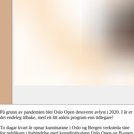
På grunn av pandemien blei Oslo Open dessverre avlyst i 2020. I år er
dei endeleg tilbake, med eit litt anleis program enn tidlegare!
To dagar kvart år opnar kunstnarane i Oslo og Bergen verksteda sine
for publikum i forbindelse med kunstfestivalane Oslo Open og B-open.