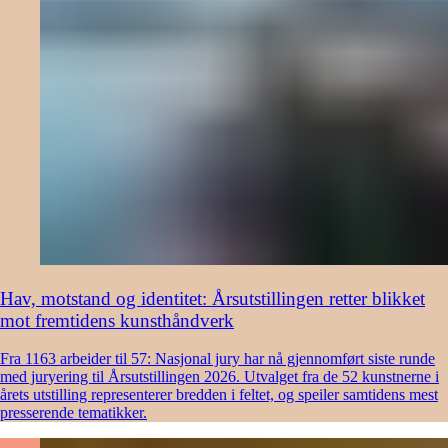
Hav, motstand og identitet: Årsutstillingen retter blikket
mot fremtidens kunsthåndverk
Fra 1163 arbeider til 57: Nasjonal jury har nå gjennomført siste runde
med juryering til Årsutstillingen 2026. Utvalget fra de 52 kunstnerne i
årets utstilling representerer bredden i feltet, og speiler samtidens mest
presserende tematikker.