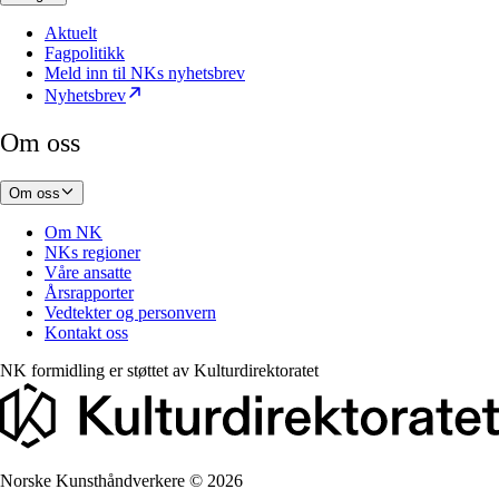
Aktuelt
Fagpolitikk
Meld inn til NKs nyhetsbrev
Nyhetsbrev
Om oss
Om oss
Om NK
NKs regioner
Våre ansatte
Årsrapporter
Vedtekter og personvern
Kontakt oss
NK formidling er støttet av
Kulturdirektoratet
Norske Kunsthåndverkere
©
2026