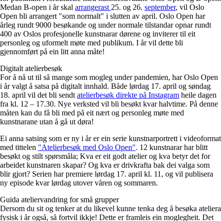
Medan B-open i år skal
arrangerast
25. og 26.
september
, vil Oslo
Open bli arrangert "som normalt" i slutten av april. Oslo Open har
årleg rundt 9000 besøkande og under normale tilstandar opnar rundt
400 av Oslos profesjonelle kunstnarar dørene og inviterer til eit
personleg og uformelt møte med publikum. I år vil dette bli
gjennomført på ein litt anna måte!
Digitalt atelierbesøk
For å nå ut til så mange som mogleg under pandemien, har Oslo Open
i år valgt å satsa på digitalt innhald. Både lørdag 17. april og søndag
18. april vil det bli sendt
atelierbesøk direkte på Instagram
heile dagen
fra kl. 12 – 17.30. Nye verksted vil bli besøkt kvar halvtime. På denne
måten kan du få bli med på eit nært og personleg møte med
kunstnarane utan å gå ut døra!
Ei anna satsing som er ny i år er ein serie kunstnarportrett i videoformat
med tittelen
"Atelierbesøk med Oslo Open"
. 12 kunstnarar har blitt
besøkt og stilt spørsmåla; Kva er eit godt atelier og kva betyr det for
arbeidet kunstnaren skapar? Og kva er drivkrafta bak dei valga som
blir gjort? Serien har premiere lørdag 17. april kl. 11, og vil publisera
ny episode kvar lørdag utover våren og sommaren.
Guida ateliervandring for små grupper
Dersom du sit og tenker at du likevel kunne tenka deg å besøka ateliera
fysisk i år også, så fortvil ikkje! Dette er framleis ein moglegheit. Det