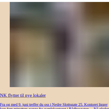
NK flytter til nye lokaler
Fra og med 9. juni treffer du oss i Nedre Slottsgate 25. Kontoret ligger
kun fem minutters gange fra gamlekontoret i Rådhusgaten. – Nå gleder