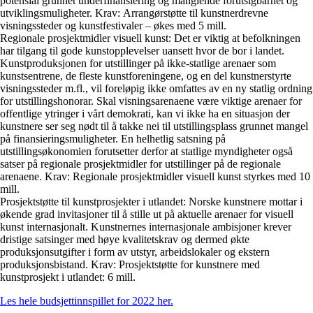
potensial grunnet underfinansiering og manglende forutsigbarhet og
utviklingsmuligheter.
Krav: Arrangørstøtte til kunstnerdrevne
visningssteder og kunstfestivaler – økes med 5 mill.
Regionale prosjektmidler visuell kunst:
Det er viktig at befolkningen
har tilgang til gode kunstopplevelser uansett hvor de bor i landet.
Kunstproduksjonen for utstillinger på ikke-statlige arenaer som
kunstsentrene, de fleste kunstforeningene, og en del kunstnerstyrte
visningssteder m.fl., vil foreløpig ikke omfattes av en ny statlig ordning
for utstillingshonorar. Skal visningsarenaene være viktige arenaer for
offentlige ytringer i vårt demokrati, kan vi ikke ha en situasjon der
kunstnere ser seg nødt til å takke nei til utstillingsplass grunnet mangel
på finansieringsmuligheter. En helhetlig satsning på
utstillingsøkonomien forutsetter derfor at statlige myndigheter også
satser på regionale prosjektmidler for utstillinger på de regionale
arenaene.
Krav: Regionale prosjektmidler visuell kunst styrkes med 10
mill.
Prosjektstøtte til kunstprosjekter i utlandet:
Norske kunstnere mottar i
økende grad invitasjoner til å stille ut på aktuelle arenaer for visuell
kunst internasjonalt. Kunstnernes internasjonale ambisjoner krever
dristige satsinger med høye kvalitetskrav og dermed økte
produksjonsutgifter i form av utstyr, arbeidslokaler og ekstern
produksjonsbistand.
Krav: Prosjektstøtte for kunstnere med
kunstprosjekt i utlandet: 6 mill.
Les hele budsjettinnspillet for 2022 her.