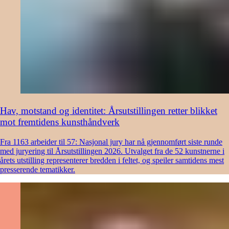
Hav, motstand og identitet: Årsutstillingen retter blikket
mot fremtidens kunsthåndverk
Fra 1163 arbeider til 57: Nasjonal jury har nå gjennomført siste runde
med juryering til Årsutstillingen 2026. Utvalget fra de 52 kunstnerne i
årets utstilling representerer bredden i feltet, og speiler samtidens mest
presserende tematikker.