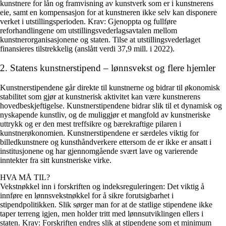
kunstnere for lån og framvisning av kunstverk som er i kunstnerens
eie, samt en kompensasjon for at kunstneren ikke selv kan disponere
verket i utstillingsperioden.
Krav: Gjenoppta og fullføre
reforhandlingene om utstillingsvederlagsavtalen mellom
kunstnerorganisasjonene og staten. Tilse at utstillingsvederlaget
finansieres tilstrekkelig (anslått verdi 37,9 mill. i 2022).
2. Statens kunstnerstipend – lønnsvekst og flere hjemler
Kunstnerstipendene går direkte til kunstnerne og bidrar til økonomisk
stabilitet som gjør at kunstnerisk aktivitet kan være kunstnerens
hovedbeskjeftigelse. Kunstnerstipendene bidrar slik til et dynamisk og
nyskapende kunstliv, og de muliggjør et mangfold av kunstneriske
uttrykk og er den mest treffsikre og bærekraftige pilaren i
kunstnerøkonomien. Kunstnerstipendene er særdeles viktig for
billedkunstnere og kunsthåndverkere ettersom de er ikke er ansatt i
institusjonene og har gjennomgående svært lave og varierende
inntekter fra sitt kunstneriske virke.
HVA MÅ TIL?
Vekstnøkkel inn i forskriften og indeksreguleringen:
Det viktig å
innføre en lønnsvekstnøkkel for å sikre forutsigbarhet i
stipendpolitikken. Slik sørger man for at de statlige stipendene ikke
taper terreng igjen, men holder tritt med lønnsutviklingen ellers i
staten.
Krav: Forskriften endres slik at stipendene som et minimum