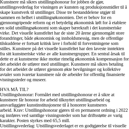
Kunstnere må sikres utstillingshonorar for jobben de gjør,
utstillingsvederlag for visningen av kunsten og produksjonsmidler til å
skape kunstverk til utstillinger. Disse tre bestanddelene utgjør til
sammen en helhet i utstillingsøkonomien. Det er behov for en
gjennomgripende reform og et betydelig økonomisk løft for å etablere
en solid utstillingsøkonomi som skaper bærekraft i det kunstneriske
virke. Det visuelle kunstfeltet har de siste 20 årene gjennomgått store
forandringer, både økonomisk og innholdsmessig, men de offentlige
tilskuddene er fortsatt kritisk lave i forhold til forventningene som
stilles. Kunstnere på det visuelle kunstfeltet har den laveste inntekten
fra sitt kunstneriske virke av alle kunstnergrupper. En sentral årsak til
dette er at kunstnerne ikke mottar rimelig økonomisk kompensasjon for
det arbeidet de utfører med utstillinger. Kunstnere må sikres betaling
for det arbeidet de utfører gjennom økte bevilgninger og kollektive
avtaler som ivaretar kunstnere når de arbeider for offentlig finansierte
visningssteder og museer.
HVA MÅ TIL?
Utstillingshonorar:
Formålet med utstillingshonorar er å sikre at
kunstnere får honorar for arbeid tilknyttet utstillingsarbeid og
ansvarliggjøre kunstinstitusjonene til å honorere kunstneres
arbeid.
Krav: Utstillingshonorar gjøres til en permanent ordning i 2022
og innføres ved samtlige visningssteder som har driftsstøtte av varig
karakter. Posten styrkes med 65,5 mill.
Utstillingsvederlag:
Utstillingsvederlaget er en godtgjørelse til visuelle