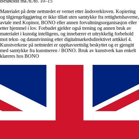
Besøkstid ma./ti./to. 10–15
Materialet på dette nettstedet er vernet etter åndsverkloven. Kopiering
og tilgjengeliggjøring er ikke tillatt uten samtykke fra rettighetshaverne,
avtale med Kopinor, BONO eller annen forvaltningsorganisasjon eller
etter hjemmel i lov. Forbudet gjelder også trening og annen bruk av
materialet i kunstig intelligens, og innebærer et uttrykkelig forbehold
mot tekst- og datautvinning etter digitalmarkedsdirektivet artikkel 4.
Kunstverkene på nettstedet er opphavsrettslig beskyttet og er gjengitt
med samtykke fra kunstneren / BONO. Bruk av kunstverk kan enkelt
klareres hos BONO