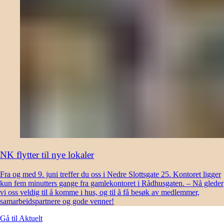
NK flytter til nye lokaler
Fra og med 9. juni treffer du oss i Nedre Slottsgate 25. Kontoret ligger
kun fem minutters gange fra gamlekontoret i Rådhusgaten. – Nå gleder
vi oss veldig til å komme i hus, og til å få besøk av medlemmer,
samarbeidspartnere og gode venner!
Gå til
Aktuelt