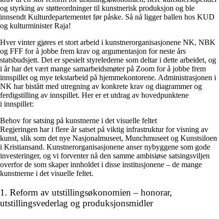
og styrking av støtteordninger til kunstnerisk produksjon og ble
innsendt Kulturdepartementet før påske. Så nå ligger ballen hos KUD
og kulturminister Raja!
Hver vinter gjøres et stort arbeid i kunstnerorganisasjonene NK, NBK
og FFF for å jobbe frem krav og argumentasjon for neste års
statsbudsjett. Det er spesielt styrelederne som deltar i dette arbeidet, og
i år har det vært mange samarbeidsmøter på Zoom for å jobbe frem
innspillet og mye tekstarbeid på hjemmekontorene. Administrasjonen i
NK har bistått med utregning av konkrete krav og diagrammer og
ferdigstilling av innspillet. Her er et utdrag av hovedpunktene
i innspillet:
Behov for satsing på kunstnerne i det visuelle feltet
Regjeringen har i flere år satset på viktig infrastruktur for visning av
kunst, slik som det nye Nasjonalmuseet, Munchmuseet og Kunstsiloen
i Kristiansand. Kunstnerorganisasjonene anser nybyggene som gode
investeringer, og vi forventer nå den samme ambisiøse satsingsviljen
overfor de som skaper innholdet i disse institusjonene – de mange
kunstnerne i det visuelle feltet.
1. Reform av utstillingsøkonomien – honorar,
utstillingsvederlag og produksjonsmidler