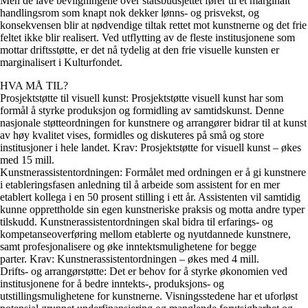
Men de lave bevilgningene over statsbudsjettet fører til et marginalt
handlingsrom som knapt nok dekker lønns- og prisvekst, og
konsekvensen blir at nødvendige tiltak rettet mot kunstnerne og det frie
feltet ikke blir realisert. Ved utflytting av de fleste institusjonene som
mottar driftsstøtte, er det nå tydelig at den frie visuelle kunsten er
marginalisert i Kulturfondet.
HVA MÅ TIL?
Prosjektstøtte til visuell kunst:
Prosjektstøtte visuell kunst har som
formål å styrke produksjon og formidling av samtidskunst. Denne
nasjonale støtteordningen for kunstnere og arrangører bidrar til at kunst
av høy kvalitet vises, formidles og diskuteres på små og store
institusjoner i hele landet.
Krav: Prosjektstøtte for visuell kunst – økes
med 15 mill.
Kunstnerassistentordningen:
Formålet med ordningen er å gi kunstnere
i etableringsfasen anledning til å arbeide som assistent for en mer
etablert kollega i en 50 prosent stilling i ett år. Assistenten vil samtidig
kunne opprettholde sin egen kunstneriske praksis og motta andre typer
tilskudd. Kunstnerassistentordningen skal bidra til erfarings- og
kompetanseoverføring mellom etablerte og nyutdannede kunstnere,
samt profesjonalisere og øke inntektsmulighetene for begge
parter.
Krav: Kunstnerassistentordningen – økes med 4 mill.
Drifts- og arrangørstøtte:
Det er behov for å styrke økonomien ved
institusjonene for å bedre inntekts-, produksjons- og
utstillingsmulighetene for kunstnerne. Visningsstedene har et uforløst