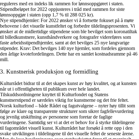
reguleres med en indeks lik rammen for lønnsoppgjøret i staten.
Stipendbeløpet for 2022 oppjusteres i tråd med rammen for siste
lønnsoppgjør i staten (opp 1,7 % til 288 025 kr).
Nye stipendhjemler:
For 2022 ønsker vi å fortsette fokuset på å møte
behovene i det visuelle kunstfeltet og forbedre tildelingsprosenten. Vi
ønsker at de midlertidige stipendene som ble bevilget som koronatiltak
til billedkunstnere, kunsthåndverkere og fotografer videreføres som
faste arbeidsstipendhjemler, samt at det bevilges 25 nye langvarige
stipender.
Krav: Det bevilges 140 nye hjemler, som fordeles gjennom
den årlige kvotefordelingen. Dette har en samlet kostnadsramme på 46
mill.
3. Kunstnerisk produksjon og formidling
Kulturrådet bidrar til at det skapes kunst av høy kvalitet, og at kunsten
når ut i offentligheten til publikum over hele landet.
Tilskuddsordningene knyttet til Kulturfondet og Statens
kunstnerstipend er særdeles viktig for kunstnerne og det frie feltet.
Norsk kulturfond – både Rådet og fagutvalgene – nyter høy tillit som
følge av klare og transparente strukturer som sikrer fagfellevurdering
og jevnlig utskiftning av personene som foretar de faglige
vurderingene. Samtidig ser vi at det er behov for å styrke tildelingene
til fagområdet visuell kunst. Kulturrådet har forsøkt å rette opp i den
svake utviklingen i tildelingene til det visuelle feltet de seneste årene.