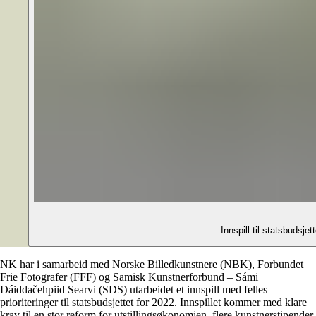
Innspill til statsbudsj
NK har i samarbeid med Norske Billedkunstnere (NBK), Forbundet
Frie Fotografer (FFF) og Samisk Kunstnerforbund – Sámi
Dáiddačehpiid Searvi (SDS) utarbeidet et innspill med felles
prioriteringer til statsbudsjettet for 2022. Innspillet kommer med klare
krav til en stor reform for utstillingsøkonomien, flere kunstnerstipender