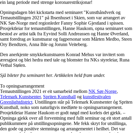
ein lang periode med strenge koronarestriksjonar!
Opningsdagen blei kickstarta med seminaret "Kunsthåndverk og
Temautstillingen 2021" på Ibsenhuset i Skien, som var arrangert av
NK Sør-Norge med regionleder Fanny Sophie Gjestland i spissen.
Prosjektleiar for temautstillingen, Hanne Haukom, opna seminaret som
bestod av artist talk fra Eyvind Solli Andreassen og Hanne Øverland,
samt foredrag av kunstnarar og fagpersonar som Mårten Medbo, Steen
Ory Bendtzen, Anna Ihle og Jorunn Veiteberg.
Den anerkjente smykkekunstnaren Konrad Mehus var invitert som
æresgjest og blei hedra med tale og blomster fra NKs styreleiar, Runa
Vethal Stølen.
Sjå bileter fra seminaret her. Artikkelen held fram under.
To opningsarrangement
Temautstillingen 2021 er eit samarbeid mellom
NK Sør-Norge
,
Telemark Kunstsenter
,
Spriten Kunsthall
og
kunstfestivalen
Greenlightdistrict
. Utstillingen står på Telemark Kunstsenter óg Spriten
Kunsthall, noko som naturligvis medførte to opningsarrangement.
Prosjektleiar Hanne Haukom er godt nøgd med korleis det gjekk. –
Opninga gjekk over all forventning med fullt seminar og eit stort antall
publikummere på utstillingsopningene. Me fekk skryt for utstillinga,
den gode og positive stemninga og arrangementet i heilhet. Det var