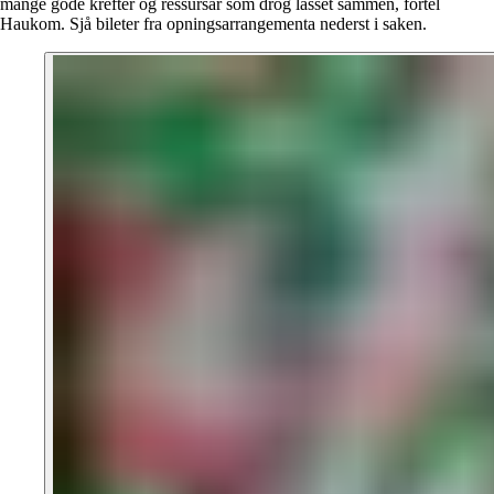
mange gode krefter og ressursar som drog lasset sammen, fortel
Haukom. Sjå bileter fra opningsarrangementa nederst i saken.