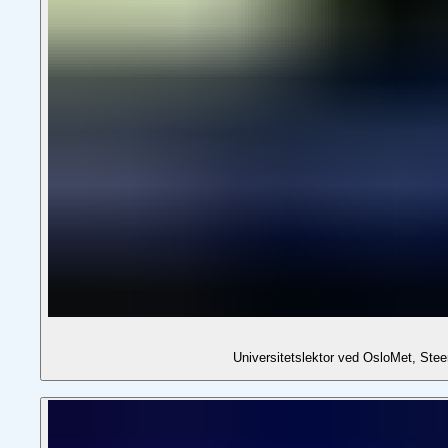
Universitetslektor ved OsloMet, Stee