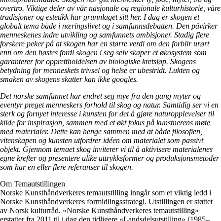
overtro. Viktige deler av vår nasjonale og regionale kulturhistorie, våre
tradisjoner og estetikk har grunnlaget sitt her. I dag er skogen et
globalt tema både i næringslivet og i samfunnsdebatten. Den påvirker
menneskenes indre utvikling og samfunnets ambisjoner. Stadig flere
forskere peker på at skogen har en større verdi om den forblir urørt
enn om den høstes fordi skogen i seg selv skaper et økosystem som
garanterer for opprettholdelsen av biologiske kretsløp. Skogens
betydning for menneskets trivsel og helse er ubestridt. Lukten og
smaken av skogens skatter kan ikke googles.
Det norske samfunnet har endret seg mye fra den gang myter og
eventyr preget menneskers forhold til skog og natur. Samtidig ser vi en
sterk og fornyet interesse i kunsten for det å gjøre naturopplevelser til
kilde for inspirasjon, sammen med et økt fokus på kunstnerens møte
med materialer. Dette kan henge sammen med at både filosofien,
vitenskapen og kunsten utfordrer idéen om materialet som passivt
objekt. Gjennom temaet skog inviterer vi til å aktivisere materialenes
egne krefter og presentere ulike uttrykksformer og produksjonsmetoder
som har en eller flere referanser til skogen.
Om Temautstillingen
Norske Kunsthåndverkeres temautstilling inngår som et viktig ledd i
Norske Kunsthåndverkeres formidlingsstrategi. Utstillingen er støttet
av Norsk kulturråd. «Norske Kunsthåndverkeres temautstilling»
erstatter fra 2011 til i dag den tidligere «Landsdelsutstilling» (1985–