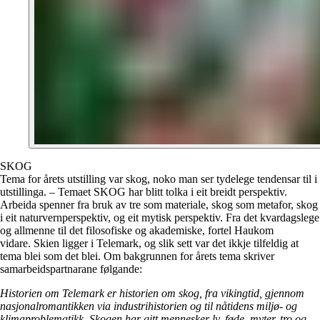
SKOG
Tema for årets utstilling var skog, noko man ser tydelege tendensar til i
utstillinga. – Temaet SKOG har blitt tolka i eit breidt perspektiv.
Arbeida spenner fra bruk av tre som materiale, skog som metafor, skog
i eit naturvernperspektiv, og eit mytisk perspektiv. Fra det kvardagslege
og allmenne til det filosofiske og akademiske, fortel Haukom
vidare. Skien ligger i Telemark, og slik sett var det ikkje tilfeldig at
tema blei som det blei. Om bakgrunnen for årets tema skriver
samarbeidspartnarane følgande:
Historien om Telemark er historien om skog, fra vikingtid, gjennom
nasjonalromantikken via industrihistorien og til nåtidens miljø- og
klimaproblematikk. Skogen har gitt mennesker ly, føde, myter, tro og