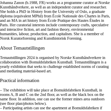
Johanna Zanon (b.1988, FR) works as a programme curator at Norske
Kunsthåndverkere, as well as an independent curator and researcher.
She holds a PhD in History from the University of Oslo, a graduate
diploma (equivalent MPhil) from École Nationale des Chartes in Paris,
and an MA in art history from École Pratique des Hautes Études in
Paris. Her curatorial interests include contemporary crafts, speculative
and interactive fiction, art and fashion theory, environmental
humanities, labour, production, and capitalism. She is a member of
Norsk Kuratorforening and Kunsthistorisk Forening.
About Temautstillingen
Temautstillingen 2024 is organised by Norske Kunsthåndverkere in
collaboration with Bomuldsfabriken Kunsthall. Temautstillingen is a
yearly exhibition that seeks to challenge established norms of curating
and mediating material-based art.
Practical information
– The exhibition will take place at Bomuldsfabriken Kunsthall, in
rooms A, B and C on the 2nd floor, as well as the black box on the
same floor. In addition, one can use the former mines area outdoors
(see floor plan/photos below).
– Participating artists can use the apartment at Bomuldsfabriken if