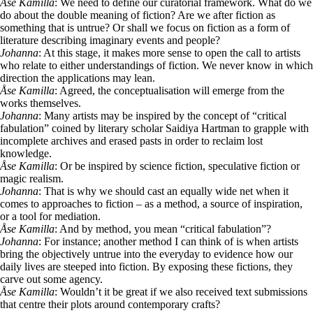
Åse Kamilla
: We need to define our curatorial framework. What do we
do about the double meaning of fiction? Are we after fiction as
something that is untrue? Or shall we focus on fiction as a form of
literature describing imaginary events and people?
Johanna
: At this stage, it makes more sense to open the call to artists
who relate to either understandings of fiction. We never know in which
direction the applications may lean.
Åse Kamilla
: Agreed, the conceptualisation will emerge from the
works themselves.
Johanna
: Many artists may be inspired by the concept of “critical
fabulation” coined by literary scholar Saidiya Hartman to grapple with
incomplete archives and erased pasts in order to reclaim lost
knowledge.
Åse Kamilla
: Or be inspired by science fiction, speculative fiction or
magic realism.
Johanna
: That is why we should cast an equally wide net when it
comes to approaches to fiction – as a method, a source of inspiration,
or a tool for mediation.
Åse Kamilla
: And by method, you mean “critical fabulation”?
Johanna
: For instance; another method I can think of is when artists
bring the objectively untrue into the everyday to evidence how our
daily lives are steeped into fiction. By exposing these fictions, they
carve out some agency.
Åse Kamilla
: Wouldn’t it be great if we also received text submissions
that centre their plots around contemporary crafts?