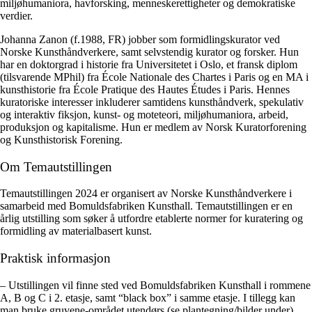
miljøhumaniora, havforsking, menneskerettigheter og demokratiske
verdier.
Johanna Zanon (f.1988, FR) jobber som formidlingskurator ved
Norske Kunsthåndverkere, samt selvstendig kurator og forsker. Hun
har en doktorgrad i historie fra Universitetet i Oslo, et fransk diplom
(tilsvarende MPhil) fra École Nationale des Chartes i Paris og en MA i
kunsthistorie fra École Pratique des Hautes Études i Paris. Hennes
kuratoriske interesser inkluderer samtidens kunsthåndverk, spekulativ
og interaktiv fiksjon, kunst- og moteteori, miljøhumaniora, arbeid,
produksjon og kapitalisme. Hun er medlem av Norsk Kuratorforening
og Kunsthistorisk Forening.
Om Temautstillingen
Temautstillingen 2024 er organisert av Norske Kunsthåndverkere i
samarbeid med Bomuldsfabriken Kunsthall. Temautstillingen er en
årlig utstilling som søker å utfordre etablerte normer for kuratering og
formidling av materialbasert kunst.
Praktisk informasjon
– Utstillingen vil finne sted ved Bomuldsfabriken Kunsthall i rommene
A, B og C i 2. etasje, samt “black box” i samme etasje. I tillegg kan
man bruke gruvene-området utendørs (se plantegning/bilder under).