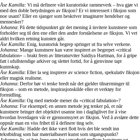
Åse Kamilla:
Vi må definere vårt kuratoriske rammeverk – hva gjør vi
med den doble betydningen av fiksjon? Er vi interessert i fiksjon som
noe usant? Eller en sjanger som beskriver imaginære hendelser og
mennesker?
Johanna
: På dette tidspunktet gir det mening å invitere kunstnere som
forholder seg til den ene eller den andre forståelsene av fiksjon. Vi vet
aldri hvilken retning kunsten går.
Åse Kamilla
: Enig, kuratorisk begrep springer ut fra selve verkene.
Johanna
: Mange kunstnere kan være inspirert av begrepet «critical
fabulation» – brakt frem av litteraturviter Saidiya Hartman, for å gripe
fatt i ufullstendige arkiver og slettet fortid, for å gjenvinne tapt
kunnskap.
Åse Kamilla
: Eller la seg inspirere av science fiction, spekulativ fiksjon
eller magisk realisme.
Johanna
: Derfor bør vi tenke bredt når det gjelder tilnærminger til
fiksjon – som en metode, inspirasjonskilde eller et verktøy for
formidling.
Åse Kamilla
: Og med metode mener du «critical fabulation»?
Johanna
: For eksempel; en annen metode jeg tenker på, er når
kunstnere bringer det objektivt usanne inn i dagliglivet for å vise
hvordan hverdagen vår er gjennomsyret av fiksjon. Ved å avsløre dette
oppnår man en viss frihet til å definere ting selv.
Åse Kamilla:
Hadde det ikke vært flott hvis det ble sendt inn
tekstbidrag som har materialbasert kunst som utgangspunkt?
Johanna
: Jo, vi bør åpne opp for samarbeid mellom kunstnere og