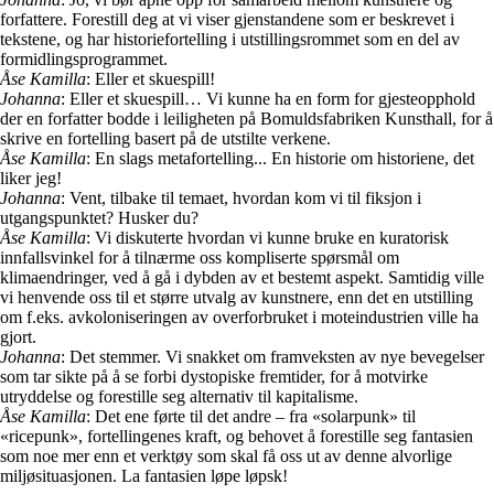
forfattere. Forestill deg at vi viser gjenstandene som er beskrevet i
tekstene, og har historiefortelling i utstillingsrommet som en del av
formidlingsprogrammet.
Åse Kamilla
: Eller et skuespill!
Johanna
: Eller et skuespill… Vi kunne ha en form for gjesteopphold
der en forfatter bodde i leiligheten på Bomuldsfabriken Kunsthall, for å
skrive en fortelling basert på de utstilte verkene.
Åse Kamilla
: En slags metafortelling... En historie om historiene, det
liker jeg!
Johanna
: Vent, tilbake til temaet, hvordan kom vi til fiksjon i
utgangspunktet? Husker du?
Åse Kamilla
: Vi diskuterte hvordan vi kunne bruke en kuratorisk
innfallsvinkel for å tilnærme oss kompliserte spørsmål om
klimaendringer, ved å gå i dybden av et bestemt aspekt. Samtidig ville
vi henvende oss til et større utvalg av kunstnere, enn det en utstilling
om f.eks. avkoloniseringen av overforbruket i moteindustrien ville ha
gjort.
Johanna
: Det stemmer. Vi snakket om framveksten av nye bevegelser
som tar sikte på å se forbi dystopiske fremtider, for å motvirke
utryddelse og forestille seg alternativ til kapitalisme.
Åse Kamilla
: Det ene førte til det andre – fra «solarpunk» til
«ricepunk», fortellingenes kraft, og behovet å forestille seg fantasien
som noe mer enn et verktøy som skal få oss ut av denne alvorlige
miljøsituasjonen. La fantasien løpe løpsk!