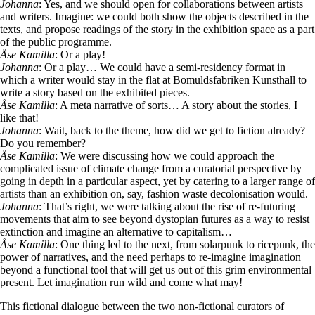
Johanna
: Yes, and we should open for collaborations between artists
and writers. Imagine: we could both show the objects described in the
texts, and propose readings of the story in the exhibition space as a part
of the public programme.
Åse Kamilla
: Or a play!
Johanna
: Or a play… We could have a semi-residency format in
which a writer would stay in the flat at Bomuldsfabriken Kunsthall to
write a story based on the exhibited pieces.
Åse Kamilla
: A meta narrative of sorts… A story about the stories, I
like that!
Johanna
: Wait, back to the theme, how did we get to fiction already?
Do you remember?
Åse Kamilla
: We were discussing how we could approach the
complicated issue of climate change from a curatorial perspective by
going in depth in a particular aspect, yet by catering to a larger range of
artists than an exhibition on, say, fashion waste decolonisation would.
Johanna
: That’s right, we were talking about the rise of re-futuring
movements that aim to see beyond dystopian futures as a way to resist
extinction and imagine an alternative to capitalism…
Åse Kamilla
: One thing led to the next, from solarpunk to ricepunk, the
power of narratives, and the need perhaps to re-imagine imagination
beyond a functional tool that will get us out of this grim environmental
present. Let imagination run wild and come what may!
This fictional dialogue between the two non-fictional curators of