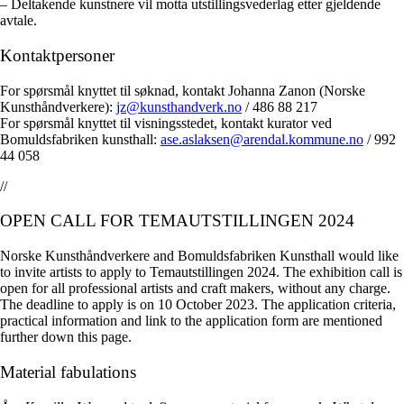
– Deltakende kunstnere vil motta utstillingsvederlag etter gjeldende
avtale.
Kontaktpersoner
For spørsmål knyttet til søknad, kontakt Johanna Zanon (Norske
Kunsthåndverkere):
jz@kunsthandverk.no
/ 486 88 217
For spørsmål knyttet til visningsstedet, kontakt kurator ved
Bomuldsfabriken kunsthall:
ase.aslaksen@arendal.kommune.no
/ 992
44 058
//
OPEN CALL FOR TEMAUTSTILLINGEN 2024
Norske Kunsthåndverkere and Bomuldsfabriken Kunsthall would like
to invite artists to apply to Temautstillingen 2024. The exhibition call is
open for all professional artists and craft makers, without any charge.
The deadline to apply is on 10 October 2023. The application criteria,
practical information and link to the application form are mentioned
further down this page.
Material fabulations