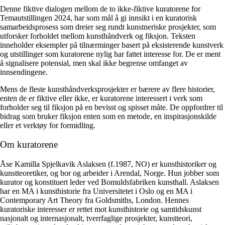
Denne fiktive dialogen mellom de to ikke-fiktive kuratorene for
Temautstillingen 2024, har som mål å gi innsikt i en kuratorisk
samarbeidsprosess som dreier seg rundt kunstneriske prosjekter, som
utforsker forholdet mellom kunsthåndverk og fiksjon. Teksten
inneholder eksempler på tilnærminger basert på eksisterende kunstverk
og utstillinger som kuratorene nylig har fattet interesse for. De er ment
å signalisere potensial, men skal ikke begrense omfanget av
innsendingene.
Mens de fleste kunsthåndverksprosjekter er bærere av flere historier,
enten de er fiktive eller ikke, er kuratorene interessert i verk som
forholder seg til fiksjon på en bevisst og spisset måte. De oppfordrer til
bidrag som bruker fiksjon enten som en metode, en inspirasjonskilde
eller et verktøy for formidling.
Om kuratorene
Åse Kamilla Spjelkavik Aslaksen (f.1987, NO) er kunsthistoriker og
kunstteoretiker, og bor og arbeider i Arendal, Norge. Hun jobber som
kurator og konstituert leder ved Bomuldsfabriken kunsthall. Aslaksen
har en MA i kunsthistorie fra Universitetet i Oslo og en MA i
Contemporary Art Theory fra Goldsmiths, London. Hennes
kuratoriske interesser er rettet mot kunsthistorie og samtidskunst
nasjonalt og internasjonalt, tverrfaglige prosjekter, kunstteori,