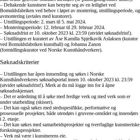
– Deltakende kunstnere kan benytte seg av en leilighet ved
Bomuldsfabriken ved behov i løpet av montering, utstillingsperiode, og
avmontering (avtales med kuratorer).
– Utstillingsperiode: 2. mars til 5. mai 2024.
– Monteringsperiode: 12. februar til 29. februar 2024.
– Søknadsfrist er 10. oktober 2023 kl. 23:59 (utvidet søknadsfrist!).
– Utstillingen er kuratert av Åse Kamilla Spjelkavik Aslaksen (kurator
ved Bomuldsfabriken kunsthall) og Johanna Zanon
(formidlingskurator ved Norske Kunsthåndverkere).
Søknadskriterier
– Utstillingen har åpen innsending og søkes i Norske
Kunsthåndverkeres søknadsportal innen 10. oktober 2023 kl. 23:59
(utvidet søknadsfrist!). Merk at du må logge inn for å åpne
søknadsskjemaet.
– Det er anledning til å søke med ferdige verk og med verk som er
under utarbeiding (skisser).
– Det kan også søkes med stedsspesifikke, performative og
prosessuelle prosjekter, både utendørs i gruvene-området og innendørs
i 2. etasje.
– Det kan søkes med samarbeidsprosjekter og tverrfaglige kunstneriske
forskningsprosjekter.
– Verk må være i kunstnerens eie.