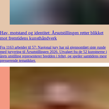
Hav, motstand og identitet: Årsutstillingen retter blikket
mot fremtidens kunsthåndverk
Fra 1163 arbeider til 57: Nasjonal jury har nå gjennomført siste runde
med juryering til Årsutstillingen 2026. Utvalget fra de 52 kunstnerne i
årets utstilling representerer bredden i feltet, og speiler samtidens mest
presserende tematikker.