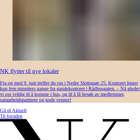
NK flytter til nye lokaler
Fra og med 9. juni treffer du oss i Nedre Slottsgate 25. Kontoret ligger
kun fem minutters gange fra gamlekontoret i Rådhusgaten. – Nå gleder
vi oss veldig til å komme i hus, og til å få besøk av medlemmer,
samarbeidspartnere og gode venner!
Gå til
Aktuelt
Til forsiden