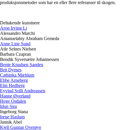
produksjonsmetoder som har en eller flere referanser til skogen.
Deltakende kunstnere
Aron Irving Li
Alessandro Marchi
Amanuelabiy Abraham Gemeda
Anne Line Sund
Atle Selnes Nielsen
Barbara Czapran
Bendik Syversætre Johannessen
Bente Knudsen Sanden
Brit Dyrnes
Cathinka Mæhlum
Ebbe Arneberg
Elin Hedberg
Eyvind Solli Andreassen
Hanne Øverland
Hege Osdalen
Idun Sira
Ingeborg Stana
Irene Haslum
Jannik Abel
Kjell Gunnar Overøye