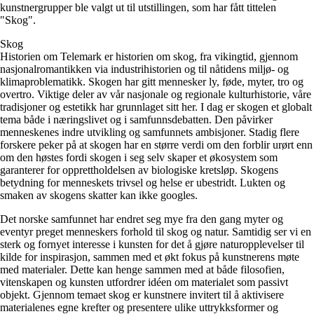
kunstnergrupper ble valgt ut til utstillingen, som har fått tittelen
"Skog".
Skog
Historien om Telemark er historien om skog, fra vikingtid, gjennom
nasjonalromantikken via industrihistorien og til nåtidens miljø- og
klimaproblematikk. Skogen har gitt mennesker ly, føde, myter, tro og
overtro. Viktige deler av vår nasjonale og regionale kulturhistorie, våre
tradisjoner og estetikk har grunnlaget sitt her. I dag er skogen et globalt
tema både i næringslivet og i samfunnsdebatten. Den påvirker
menneskenes indre utvikling og samfunnets ambisjoner. Stadig flere
forskere peker på at skogen har en større verdi om den forblir urørt enn
om den høstes fordi skogen i seg selv skaper et økosystem som
garanterer for opprettholdelsen av biologiske kretsløp. Skogens
betydning for menneskets trivsel og helse er ubestridt. Lukten og
smaken av skogens skatter kan ikke googles.
Det norske samfunnet har endret seg mye fra den gang myter og
eventyr preget menneskers forhold til skog og natur. Samtidig ser vi en
sterk og fornyet interesse i kunsten for det å gjøre naturopplevelser til
kilde for inspirasjon, sammen med et økt fokus på kunstnerens møte
med materialer. Dette kan henge sammen med at både filosofien,
vitenskapen og kunsten utfordrer idéen om materialet som passivt
objekt. Gjennom temaet skog er kunstnere invitert til å aktivisere
materialenes egne krefter og presentere ulike uttrykksformer og