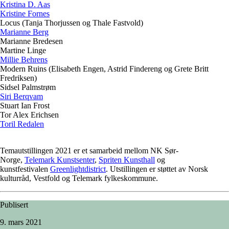
Kristina D. Aas
Kristine Fornes
Locus (Tanja Thorjussen og Thale Fastvold)
Marianne Berg
Marianne Bredesen
Martine Linge
Millie Behrens
Modern Ruins (Elisabeth Engen, Astrid Findereng og Grete Britt
Fredriksen)
Sidsel Palmstrøm
Siri Berqvam
Stuart Ian Frost
Tor Alex Erichsen
Toril Redalen
Temautstillingen 2021 er et samarbeid mellom NK Sør-
Norge,
Telemark Kunstsenter
,
Spriten Kunsthall
og
kunstfestivalen
Greenlightdistrict
. Utstillingen er støttet av Norsk
kulturråd, Vestfold og Telemark fylkeskommune.
Publisert
9. mars 2021