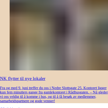
NK flytter til nye lokaler
Fra og med 9. juni treffer du oss i Nedre Slottsgate 25. Kontoret ligger
kun fem minutters gange fra gamlekontoret i Rådhusgaten. – Nå gleder
vi oss veldig til å komme i hus, og til å få besøk av medlemmer,
samarbeidspartnere og gode venner!