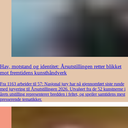
Hav, motstand og identitet: Årsutstillingen retter blikket
mot fremtidens kunsthåndverk
Fra 1163 arbeider til 57: Nasjonal jury har nå gjennomført siste runde
med juryering til Årsutstillingen 2026. Utvalget fra de 52 kunstnerne i
årets utstilling representerer bredden i feltet, og speiler samtidens mest
presserende tematikker.