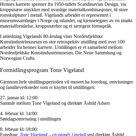
Hennes karriere spenner fra 1950-tallets Scandinavian Design, via
kroppsnære smykker med uvanlige materialkombinasjoner, til store
romskulpturer i metall. Vigelands arbeider er representert i
museumssamlinger i Norge og utlandet, og kjennetegnes av en utsøkt
materialforståelse, kroppsnærhet og et særegent formspråk.
I anledning Vigelands 80-årsdag viser Nordenfjeldske
Kunstindustrimuseum en stor retrospektiv utstilling med over 100
arbeider fra hennes karriere. Utstillingen er et samarbeid mellom
Nordenfjeldske Kunstindustrimuseum, Die Neue Sammlung og
Norwegian Crafts.
Formidlingsprogram Tone Vigeland
Gjennom hele utstillingsperioden vil museet ha foredrag, omvisninger
og familieverksteder som er knyttet til utstillingen:
27. januar kl: 12:00:
Samtale mellom Tone Vigeland og direktør Åshild Adsen
4. februar kl: 14:00:
Søndagsomvisning i utstillingen
8. februar kl: 18:00:
Foredrag:
Tone Vigeland – en pion
é
r i metall
ved direktør Åshild