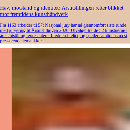
Hav, motstand og identitet: Årsutstillingen retter blikket
mot fremtidens kunsthåndverk
Fra 1163 arbeider til 57: Nasjonal jury har nå gjennomført siste runde
med juryering til Årsutstillingen 2026. Utvalget fra de 52 kunstnerne i
årets utstilling representerer bredden i feltet, og speiler samtidens mest
presserende tematikker.