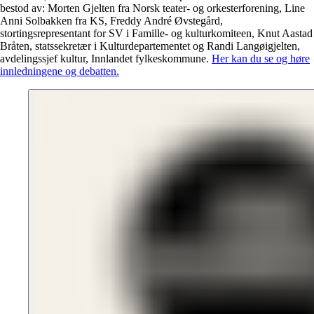
bestod av: Morten Gjelten fra Norsk teater- og orkesterforening, Line
Anni Solbakken fra KS, Freddy André Øvstegård,
stortingsrepresentant for SV i Famille- og kulturkomiteen, Knut Aastad
Bråten, statssekretær i Kulturdepartementet og Randi Langøigjelten,
avdelingssjef kultur, Innlandet fylkeskommune.
Her kan du se og høre
innledningene og debatten.