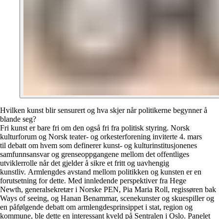
Hvilken kunst blir sensurert og hva skjer når politikerne begynner å
blande seg?
Fri kunst er bare fri om den også fri fra politisk styring. Norsk
kulturforum og Norsk teater- og orkesterforening inviterte 4. mars
til debatt om hvem som definerer kunst- og kulturinstitusjonenes
samfunnsansvar og grenseoppgangene mellom det offentliges
utviklerrolle når det gjelder å sikre et fritt og uavhengig
kunstliv. Armlengdes avstand mellom politikken og kunsten er en
forutsetning for dette. Med innledende perspektiver fra Hege
Newth, generalsekretær i Norske PEN, Pia Maria Roll, regissøren bak
Ways of seeing, og Hanan Benammar, scenekunster og skuespiller og
en påfølgende debatt om armlengdesprinsippet i stat, region og
kommune, ble dette en interessant kveld på Sentralen i Oslo. Panelet