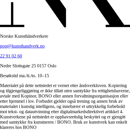
Norske Kunsthåndverkere
post@kunsthandverk.no
22 91 02 60
Nedre Slottsgate 25 0157 Oslo
Besøkstid ma./ti./to. 10–15
Materialet på dette nettstedet er vernet etter åndsverkloven. Kopiering
og tilgjengeliggjøring er ikke tillatt uten samtykke fra rettighetshaverne,
avtale med Kopinor, BONO eller annen forvaltningsorganisasjon eller
etter hjemmel i lov. Forbudet gjelder også trening og annen bruk av
materialet i kunstig intelligens, og innebærer et uttrykkelig forbehold
mot tekst- og datautvinning etter digitalmarkedsdirektivet artikkel 4.
Kunstverkene på nettstedet er opphavsrettslig beskyttet og er gjengitt
med samtykke fra kunstneren / BONO. Bruk av kunstverk kan enkelt
klareres hos BONO