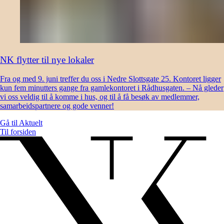
NK flytter til nye lokaler
Fra og med 9. juni treffer du oss i Nedre Slottsgate 25. Kontoret ligger
kun fem minutters gange fra gamlekontoret i Rådhusgaten. – Nå gleder
vi oss veldig til å komme i hus, og til å få besøk av medlemmer,
samarbeidspartnere og gode venner!
Gå til
Aktuelt
Til forsiden