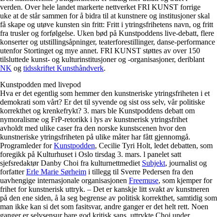
verden. Over hele landet markerte nettverket FRI KUNST forrige
uke at de står sammen for å bidra til at kunstnere og institusjoner skal
få skape og utøve kunsten sin fritt: Fritt i ytringsfrihetens navn, og fritt
fra trusler og forfølgelse. Uken bød på Kunstpoddens live-debatt, flere
konserter og utstillingsåpninger, teaterforestillinger, danse-performance
utenfor Stortinget og mye annet. FRI KUNST støttes av over 150
tilsluttede kunst- og kulturinstitusjoner og -organisasjoner, deriblant
NK
og
tidsskriftet Kunsthåndverk
.
Kunstpodden med livepod
Hva er det egentlig som hemmer den kunstneriske ytringsfriheten i et
demokrati som vårt? Er det til syvende og sist oss selv, vår politiske
korrekthet og krenkefrykt? 3. mars ble Kunstpoddens debatt om
nymoralisme og FrP-retorikk i lys av kunstnerisk ytringsfrihet
avholdt med ulike caser fra den norske kunstscenen hvor den
kunstneriske ytringsfriheten på ulike måter har fått gjennomgå.
Programleder for
Kunstpodden
, Cecilie Tyri Holt, ledet debatten, som
foregikk på Kulturhuset i Oslo tirsdag 3. mars. l panelet satt
sjefsredaktør Danby Choi fra kulturnettmediet
Subjekt
, journalist og
forfatter
Erle Marie Sørheim
i tillegg til Sverre Pedersen fra den
uavhengige internasjonale organisasjonen
Freemuse
, som kjemper for
frihet for kunstnerisk uttryk. – Det er kanskje litt svakt av kunstneren
på den ene siden, å la seg begrense av politisk korrekthet, samtidig som
man ikke kan si det som fasitsvar, andre ganger er det helt rett. Noen
ganger er selvsensur bare god kritisk sans, uttrykte Choi under