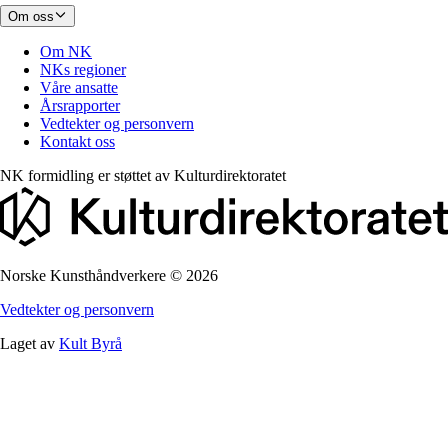
Om oss
Om NK
NKs regioner
Våre ansatte
Årsrapporter
Vedtekter og personvern
Kontakt oss
NK formidling er støttet av
Kulturdirektoratet
Norske Kunsthåndverkere
©
2026
Vedtekter og personvern
Laget av
Kult Byrå