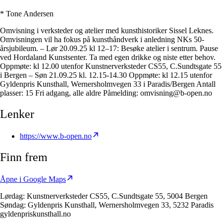
* Tone Andersen
Omvisning i verksteder og atelier med kunsthistoriker Sissel Leknes.
Omvisningen vil ha fokus på kunsthåndverk i anledning NKs 50-
årsjubileum. – Lør 20.09.25 kl 12–17: Besøke atelier i sentrum. Pause
ved Hordaland Kunstsenter. Ta med egen drikke og niste etter behov.
Oppmøte: kl 12.00 utenfor Kunstnerverksteder CS55, C.Sundtsgate 55
i Bergen – Søn 21.09.25 kl. 12.15-14.30 Oppmøte: kl 12.15 utenfor
Gyldenpris Kunsthall, Wernersholmvegen 33 i Paradis/Bergen Antall
plasser: 15 Fri adgang, alle aldre Påmelding: omvisning@b-open.no
Lenker
https://www.b-open.no
Finn frem
Åpne i Google Maps
Lørdag: Kunstnerverksteder CS55, C.Sundtsgate 55, 5004 Bergen
Søndag: Gyldenpris Kunsthall, Wernersholmvegen 33, 5232 Paradis
gyldenpriskunsthall.no