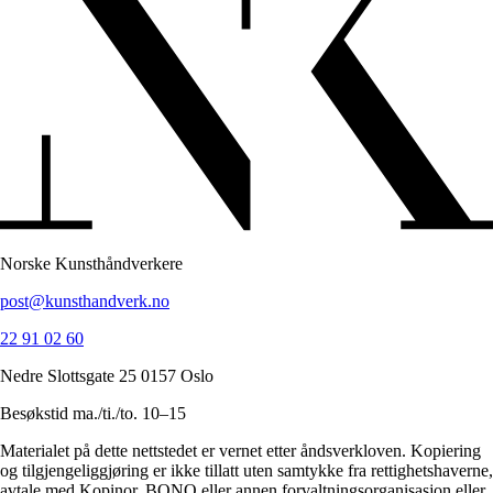
Norske Kunsthåndverkere
post@kunsthandverk.no
22 91 02 60
Nedre Slottsgate 25 0157 Oslo
Besøkstid ma./ti./to. 10–15
Materialet på dette nettstedet er vernet etter åndsverkloven. Kopiering
og tilgjengeliggjøring er ikke tillatt uten samtykke fra rettighetshaverne,
avtale med Kopinor, BONO eller annen forvaltningsorganisasjon eller