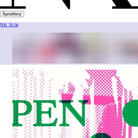
Åpne
Meny
NK 50 år