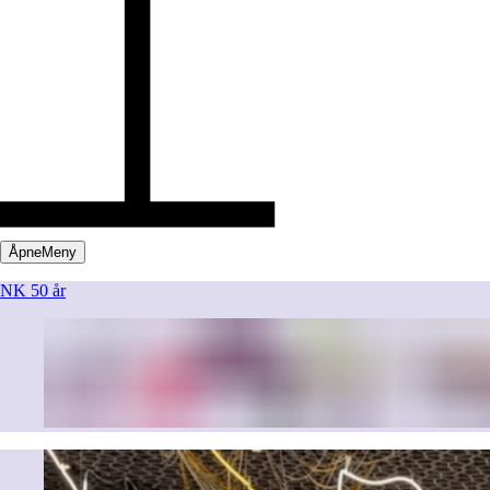
Åpne
Meny
NK 50 år