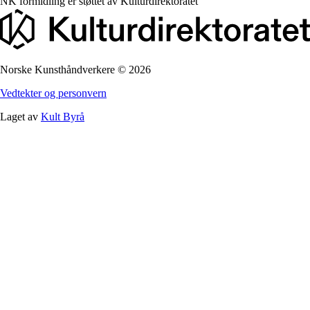
NK formidling er støttet av
Kulturdirektoratet
Norske Kunsthåndverkere
©
2026
Vedtekter og personvern
Laget av
Kult Byrå