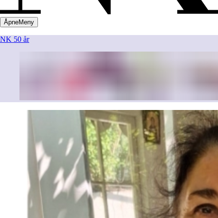
Åpne
Meny
NK 50 år