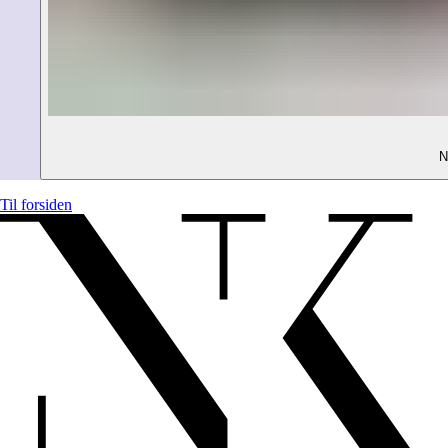
N
Til forsiden