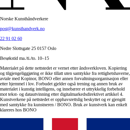
Norske Kunsthåndverkere
post@kunsthandverk.no
22 91 02 60
Nedre Slottsgate 25 0157 Oslo
Besøkstid ma./ti./to. 10–15
Materialet på dette nettstedet er vernet etter åndsverkloven. Kopiering
og tilgjengeliggjøring er ikke tillatt uten samtykke fra rettighetshaverne,
avtale med Kopinor, BONO eller annen forvaltningsorganisasjon eller
etter hjemmel i lov. Forbudet gjelder også trening og annen bruk av
materialet i kunstig intelligens, og innebærer et uttrykkelig forbehold
mot tekst- og datautvinning etter digitalmarkedsdirektivet artikkel 4.
Kunstverkene på nettstedet er opphavsrettslig beskyttet og er gjengitt
med samtykke fra kunstneren / BONO. Bruk av kunstverk kan enkelt
klareres hos BONO