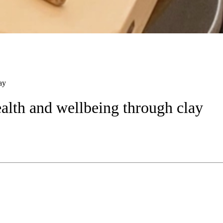
ay
ealth
and
wellbeing
through
clay