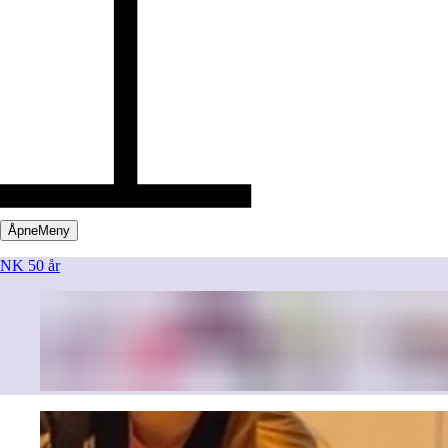
Åpne
Meny
NK 50 år