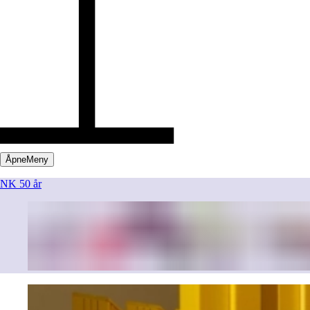
Åpne
Meny
NK 50 år