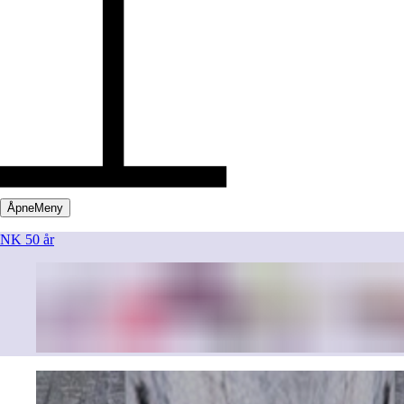
Åpne
Meny
NK 50 år