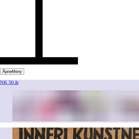
Åpne
Meny
NK 50 år